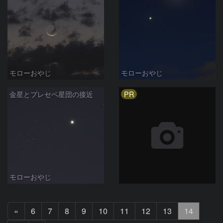
モローおやじ
モローおやじ
PR
金星とプレセペ星団の接近
モローおやじ
前
«
6
7
8
9
10
11
12
13
14
へ