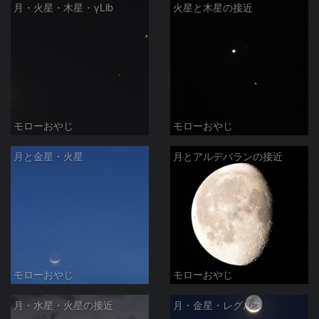
月・火星・木星・γLib
火星と木星の接近
モローおやじ
モローおやじ
月と金星・火星
月とアルデバランの接近
モローおやじ
モローおやじ
月・水星・火星の接近
月・金星・レグルス