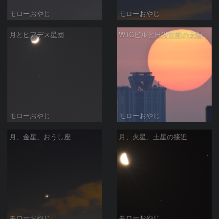
モローおやじ
モローおやじ
月とヒアデス星団
WTCビルと日没直前の太陽
モローおやじ
モローおやじ
月、金星、おうし座
月、火星、土星の接近
モローおやじ
モローおやじ