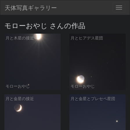
天体写真ギャラリー
Togg
navig
モローおやじ さんの作品
月と木星の接近
月とヒアデス星団
モローおやじ
モローおやじ
月と金星の接近
月と金星とプレセペ星団