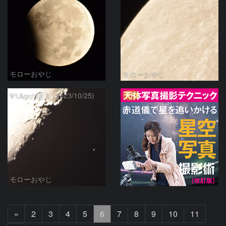
モローおやじ
モローおやじ
PR
Ψ1Aqrの潜入 (2023/10/25)
モローおやじ
前
«
2
3
4
5
6
7
8
9
10
11
へ