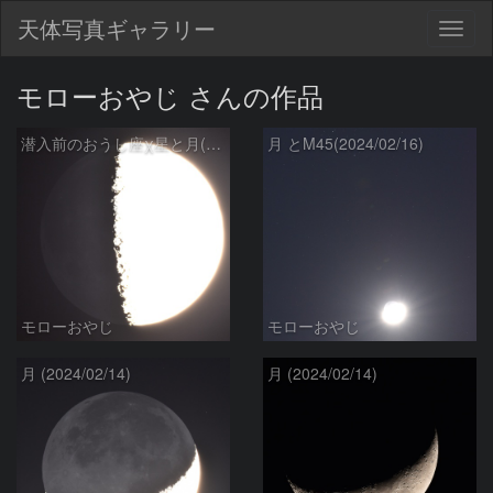
天体写真ギャラリー
Togg
navig
モローおやじ さんの作品
潜入前のおうし座χ星と月(2024/02/17)
月 とM45(2024/02/16)
モローおやじ
モローおやじ
月 (2024/02/14)
月 (2024/02/14)