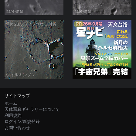
hare-star
hare-star
PR
月齢23.3のフラマウロ付近
ウィルキンソン
サイトマップ
ホーム
天体写真ギャラリーについて
利用規約
ログイン/新規登録
お問い合わせ