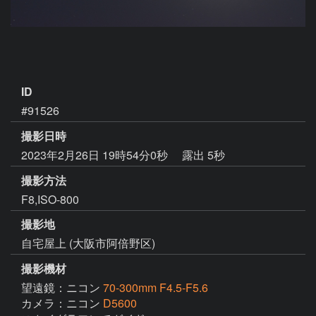
ID
#91526
撮影日時
2023年2月26日 19時54分0秒
露出 5秒
撮影方法
F8,ISO-800
撮影地
自宅屋上 (大阪市阿倍野区)
撮影機材
望遠鏡：ニコン
70-300mm F4.5-F5.6
カメラ：ニコン
D5600