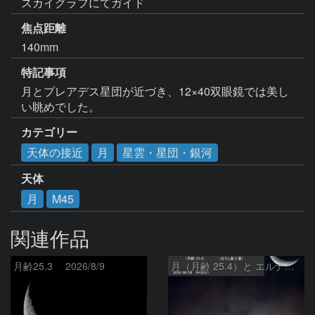
スカイグラフにてガイド
焦点距離
140mm
特記事項
月とプレアデス星団が近づき、12×40双眼鏡では美し
い眺めでした。
カテゴリー
天体の接近
月
星雲・星団・銀河
天体
月
M45
関連作品
月齢25.3 2026/8/9
月（月齢 25.4）と エルナト（おうし座β星）