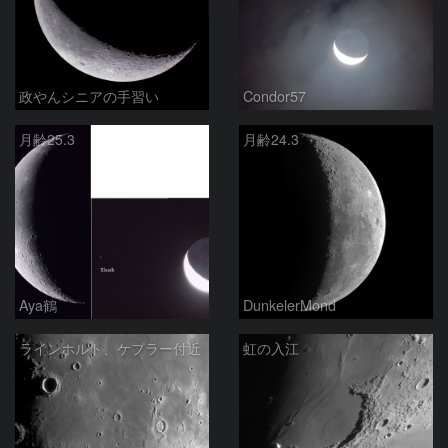
政やんシニアの手習い
Condor57
月齢25.3
月齢24.3
Aya鶴
DunkelerMond
ラインホルト、ケプラー付近
虹の入江