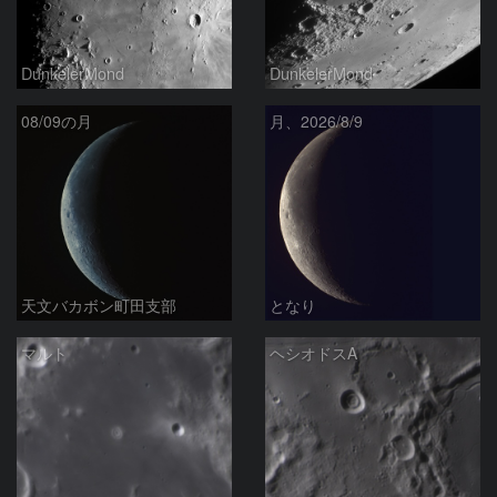
DunkelerMond
DunkelerMond
08/09の月
月、2026/8/9
天文バカボン町田支部
となり
マルト
ヘシオドスA