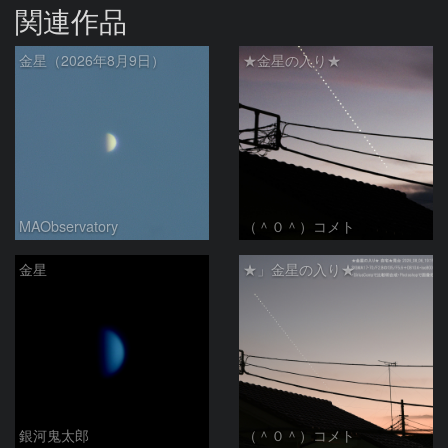
関連作品
金星（2026年8月9日）
★金星の入り★
MAObservatory
（＾０＾）コメト
金星
★」金星の入り★
銀河鬼太郎
（＾０＾）コメト