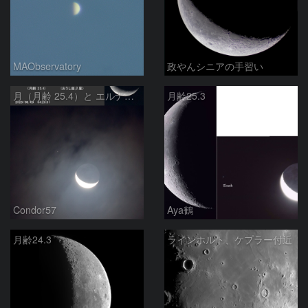
MAObservatory
政やんシニアの手習い
月（月齢 25.4）と エルナト（おうし座β星）
月齢25.3
Condor57
Aya鶴
月齢24.3
ラインホルト、ケプラー付近