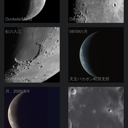
DunkelerMond
DunkelerMond
虹の入江
08/09の月
DunkelerMond
天文バカボン町田支部
月、2026/8/9
マルト