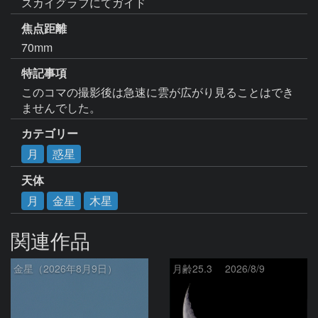
スカイグラフにてガイド
焦点距離
70mm
特記事項
このコマの撮影後は急速に雲が広がり見ることはでき
ませんでした。
カテゴリー
月
惑星
天体
月
金星
木星
関連作品
金星（2026年8月9日）
月齢25.3 2026/8/9