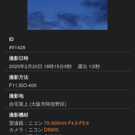
ID
#91428
撮影日時
2023年2月23日 18時15分0秒
露出 1/2秒
撮影方法
F11,ISO-400
撮影地
自宅屋上 (大阪市阿倍野区)
撮影機材
望遠鏡：ニコン
70-300mm F4.5-F5.6
カメラ：ニコン
D5600