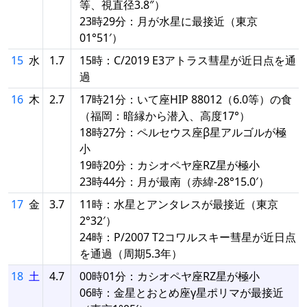
等、視直径3.8″）
23時29分：月が水星に最接近（東京
01°51′）
15
水
1.7
15時：C/2019 E3アトラス彗星が近日点を通
過
16
木
2.7
17時21分：いて座HIP 88012（6.0等）の食
（福岡：暗縁から潜入、高度17°）
18時27分：ペルセウス座β星アルゴルが極
小
19時20分：カシオペヤ座RZ星が極小
23時44分：月が最南（赤緯-28°15.0′）
17
金
3.7
11時：水星とアンタレスが最接近（東京
2°32′）
24時：P/2007 T2コワルスキー彗星が近日点
を通過（周期5.3年）
18
土
4.7
00時01分：カシオペヤ座RZ星が極小
06時：金星とおとめ座γ星ポリマが最接近