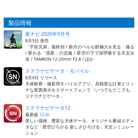
製品情報
星ナビ 2026年9月号
8月5日 発売
「宇宙兄弟」最終回 / 新月のペルセ群極大を見る・撮る
/ 変わる「惑星」の定義 / 星空の下で深呼吸する天文台
浴 / TAMRON 12-20mm F2.8 / ほか
ステラナビゲータ・モバイル
8月4日 リリース
天体観察・撮影用モバイルアプリ。高精度な計算とリッ
チな星図表示をスマートフォンで「いつでもどこでも、
ステラナビゲータ」
ステラナビゲータ12
最新版
12.0i
美しい描画、豊富な天体データ、オリジナル番組エディ
タなど「星空ひろがる 楽しさひろげる」天文シミュレー
ション