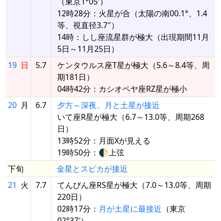
（東京1°05′）
12時28分：火星が合（太陽の南00.1°、1.4
等、視直径3.7″）
14時：しし座流星群が極大（出現期間11月
5日～11月25日）
19
日
5.7
ケンタウルス座T星が極大（5.6～8.4等、周
期181日）
04時42分：カシオペヤ座RZ星が極小
20
月
6.7
夕方～深夜、月と土星が接近
いて座R星が極大（6.7～13.0等、周期268
日）
13時52分：月面Xが見える
19時50分：🌓上弦
下旬
金星とスピカが接近
21
火
7.7
てんびん座RS星が極大（7.0～13.0等、周期
220日）
02時17分：
月が土星に最接近
（東京
02°37′）