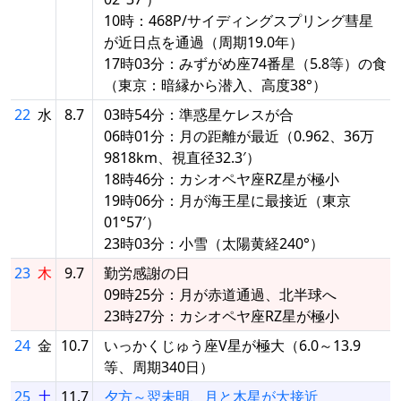
10時：468P/サイディングスプリング彗星
が近日点を通過（周期19.0年）
17時03分：みずがめ座74番星（5.8等）の食
（東京：暗縁から潜入、高度38°）
22
水
8.7
03時54分：準惑星ケレスが合
06時01分：月の距離が最近（0.962、36万
9818km、視直径32.3′）
18時46分：カシオペヤ座RZ星が極小
19時06分：月が海王星に最接近（東京
01°57′）
23時03分：小雪（太陽黄経240°）
23
木
9.7
勤労感謝の日
09時25分：月が赤道通過、北半球へ
23時27分：カシオペヤ座RZ星が極小
24
金
10.7
いっかくじゅう座V星が極大（6.0～13.9
等、周期340日）
25
土
11.7
夕方～翌未明、月と木星が大接近