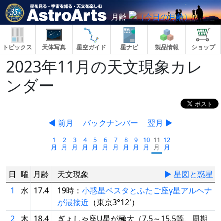
月齢
トピックス
天体写真
星空ガイド
星ナビ
製品情報
ショップ
2023年11月の天文現象カレ
ンダー
◀ 前月
バックナンバー
翌月 ▶
1
2
3
4
5
6
7
8
9
10
11
12
月
月
月
月
月
月
月
月
月
月
月
月
日
曜
月齢
天文現象
▶ 星図と惑星
1
水
17.4
19時：
小惑星ベスタとふたご座γ星アルヘナ
が最接近
（東京3°12′）
2
木
18.4
ぎょしゃ座U星が極大（7.5～15.5等、周期