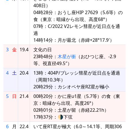
408日）
04時28分：おうし座HIP 27629（5.6等）の
食（東京：暗縁から出現、高度68°）
07時：C/2022 V2レモン彗星が近日点を通
過
14時14分：月が最北（赤緯+28°17.9′）
3
金
19.4
文化の日
23時48分：
木星が衝
（おひつじ座、-2.9
等、視直径49.5″）
4
土
20.4
13時：404P/ブレッシ彗星が近日点を通過
（周期10.3年）
20時29分：カシオペヤ座RZ星が極小
5
日
21.4
00時20分：かに座υ1星（5.7等）の食（東
京：暗縁から出現、高度26°）
02時01分：土星が留（赤経22.21h）
17時37分：🌗下弦
6
月
22.4
いて座RT星が極大（6.0～14.1等、周期306