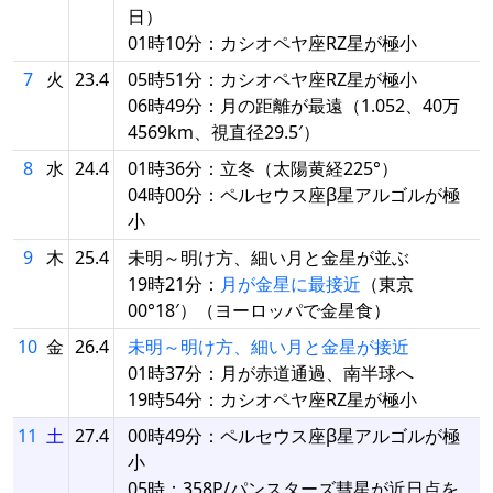
日）
01時10分：カシオペヤ座RZ星が極小
7
火
23.4
05時51分：カシオペヤ座RZ星が極小
06時49分：月の距離が最遠（1.052、40万
4569km、視直径29.5′）
8
水
24.4
01時36分：立冬（太陽黄経225°）
04時00分：ペルセウス座β星アルゴルが極
小
9
木
25.4
未明～明け方、細い月と金星が並ぶ
19時21分：
月が金星に最接近
（東京
00°18′）（ヨーロッパで金星食）
10
金
26.4
未明～明け方、細い月と金星が接近
01時37分：月が赤道通過、南半球へ
19時54分：カシオペヤ座RZ星が極小
11
土
27.4
00時49分：ペルセウス座β星アルゴルが極
小
05時：358P/パンスターズ彗星が近日点を