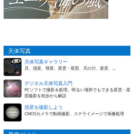
天体写真
天体写真ギャラリー
月、惑星、彗星、星雲・星団、天の川、星景、…
デジタル天体写真入門
PCソフトで撮影＆処理。明るい場所でもできる星雲・星
団撮影を初歩から解説
惑星を撮影しよう
CMOSカメラで動画撮影、ステライメージで画像処理