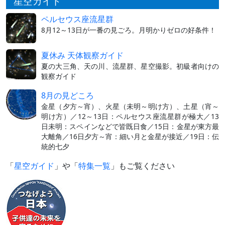
星空ガイド
ペルセウス座流星群
8月12～13日が一番の見ごろ。月明かりゼロの好条件！
夏休み 天体観察ガイド
夏の大三角、天の川、流星群、星空撮影。初級者向けの
観察ガイド
8月の見どころ
金星（夕方～宵）、火星（未明～明け方）、土星（宵～
明け方）／12～13日：ペルセウス座流星群が極大／13
日未明：スペインなどで皆既日食／15日：金星が東方最
大離角／16日夕方～宵：細い月と金星が接近／19日：伝
統的七夕
「
星空ガイド
」や「
特集一覧
」もご覧ください