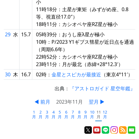
小
11時18分：土星が東矩（みずがめ座、0.8
等、視直径17.0″）
18時11分：カシオペヤ座RZ星が極小
29
水
15.7
05時39分：おうし座λ星が極小
10時：P/2023 Y1ギブス彗星が近日点を通過
（周期6.6年）
22時52分：カシオペヤ座RZ星が極小
23時11分：月が最北（赤緯+28°12.3′）
30
木
16.7
02時：
金星とスピカが最接近
（東京4°11′）
出典：
『アストロガイド 星空年鑑』
◀ 前月
2023年11月
翌月 ▶
1
2
3
4
5
6
7
8
9
10
11
12
月
月
月
月
月
月
月
月
月
月
月
月