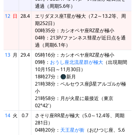
通過（周期5.6年）
12
日
28.4
エリダヌス座T星が極大（7.2～13.2等、周
期252日）
00時35分：カシオペヤ座RZ星が極小
04時：213P/ファンネス彗星が近日点を通
過（周期6.1年）
13
月
29.4
05時16分：カシオペヤ座RZ星が極小
09時：
おうし座北流星群が極大
（出現期間
10月15日～11月30日）
18時27分：🌑新月
21時38分：ペルセウス座β星アルゴルが極
小
21時58分：月が火星に最接近（東京
02°42′）
14
火
0.7
さそり座RR星が極大（5.0～12.4等、周期
281日）
04時20分：
天王星が衝
（おひつじ座、5.6