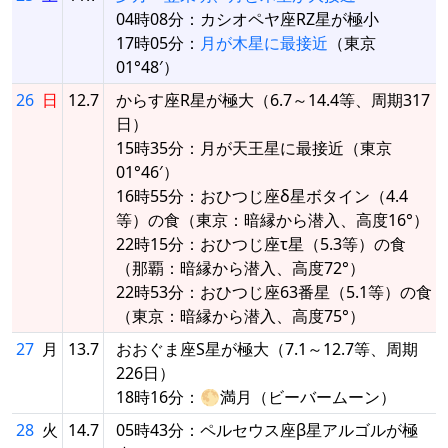
04時08分：カシオペヤ座RZ星が極小
17時05分：
月が木星に最接近
（東京
01°48′）
26
日
12.7
からす座R星が極大（6.7～14.4等、周期317
日）
15時35分：月が天王星に最接近（東京
01°46′）
16時55分：おひつじ座δ星ボタイン（4.4
等）の食（東京：暗縁から潜入、高度16°）
22時15分：おひつじ座τ星（5.3等）の食
（那覇：暗縁から潜入、高度72°）
22時53分：おひつじ座63番星（5.1等）の食
（東京：暗縁から潜入、高度75°）
27
月
13.7
おおぐま座S星が極大（7.1～12.7等、周期
226日）
18時16分：🌕満月（ビーバームーン）
28
火
14.7
05時43分：ペルセウス座β星アルゴルが極