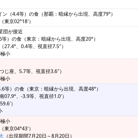
イン（4.4等）の食（那覇：暗縁から出現、高度79°）
東京02°18′）
星団が接近
5.6等）の食（東京：暗縁から出現、高度20°）
（27.4°、0.4等、視直径7.5″）
が極小
じ座、5.7等、視直径3.6″）
が極小
（4.6等）の食（東京：暗縁から出現、高度48°）
.9°、-3.9等、視直径1.0′）
9.6′）
小
が極小
東京04°43′）
大
（出現期間7月20日～8月20日）