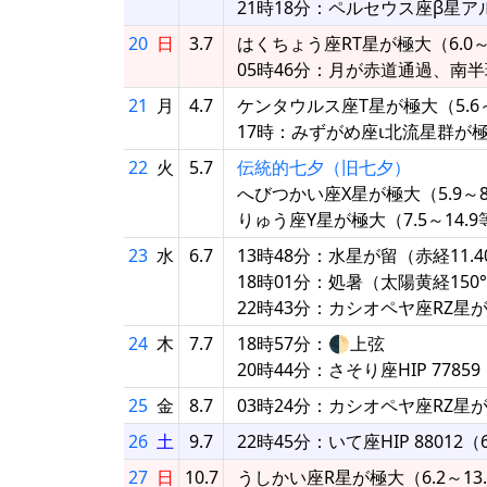
21時18分：ペルセウス座β星
20
日
3.7
はくちょう座RT星が極大（6.0～
05時46分：月が赤道通過、南
21
月
4.7
ケンタウルス座T星が極大（5.6～
17時：みずがめ座ι北流星群が極
22
火
5.7
伝統的七夕（旧七夕）
へびつかい座X星が極大（5.9～8
りゅう座Y星が極大（7.5～14.9
23
水
6.7
13時48分：水星が留（赤経11.4
18時01分：処暑（太陽黄経150
22時43分：カシオペヤ座RZ星
24
木
7.7
18時57分：🌓上弦
20時44分：さそり座HIP 778
25
金
8.7
03時24分：カシオペヤ座RZ星
26
土
9.7
22時45分：いて座HIP 8801
27
日
10.7
うしかい座R星が極大（6.2～13