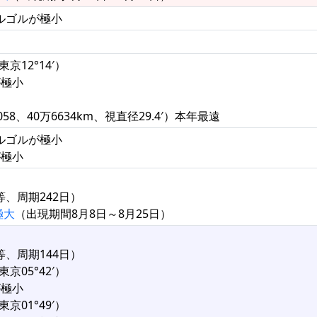
アルゴルが極小
京12°14′）
が極小
58、40万6634km、視直径29.4′）本年最遠
アルゴルが極小
が極小
等、周期242日）
極大
（出現期間8月8日～8月25日）
等、周期144日）
京05°42′）
が極小
京01°49′）