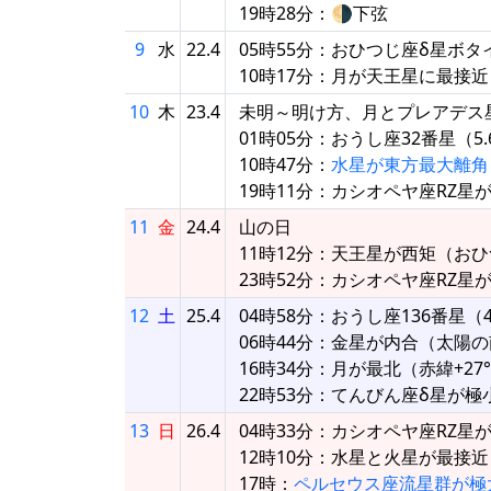
19時28分：🌗下弦
9
水
22.4
05時55分：おひつじ座δ星ボタ
10時17分：月が天王星に最接近（
10
木
23.4
未明～明け方、月とプレアデス
01時05分：おうし座32番星（
10時47分：
水星が東方最大離角
19時11分：カシオペヤ座RZ星
11
金
24.4
山の日
11時12分：天王星が西矩（おひつ
23時52分：カシオペヤ座RZ星
12
土
25.4
04時58分：おうし座136番星
06時44分：金星が内合（太陽の南07
16時34分：月が最北（赤緯+27°5
22時53分：てんびん座δ星が極
13
日
26.4
04時33分：カシオペヤ座RZ星
12時10分：水星と火星が最接近（
17時：
ペルセウス座流星群が極