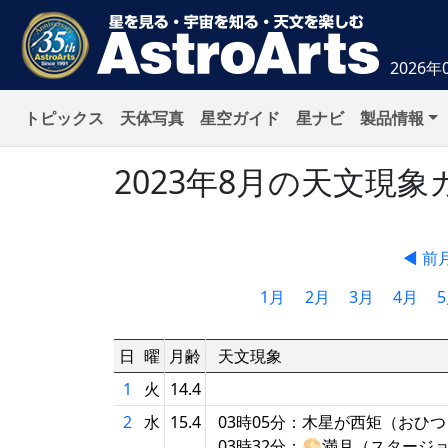
2026年
トピックス
天体写真
星空ガイド
星ナビ
製品情報
2023年8月の天文現
◀ 前
1月
2月
3月
4月
日
曜
月齢
天文現象
1
火
14.4
2
水
15.4
03時05分：木星が西矩（おひつじ
03時32分：🌕満月（スタージ