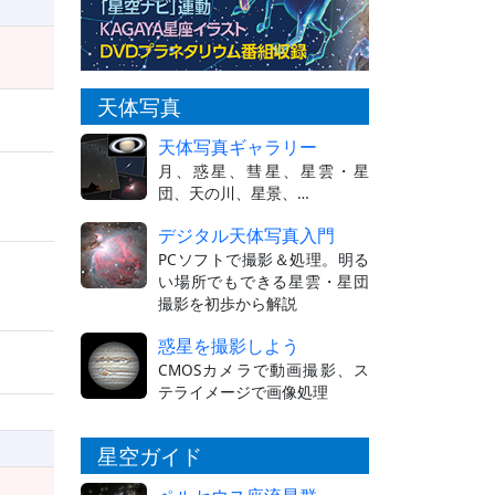
天体写真
天体写真ギャラリー
月、惑星、彗星、星雲・星
団、天の川、星景、…
デジタル天体写真入門
PCソフトで撮影＆処理。明る
い場所でもできる星雲・星団
撮影を初歩から解説
惑星を撮影しよう
CMOSカメラで動画撮影、ス
テライメージで画像処理
星空ガイド