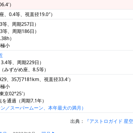
6.4′）
、0.4等、視直径19.0″）
.3等、周期257日）
.3等、周期186日）
38h）
が極小
近
3.4等、周期229日）
（みずがめ座、8.5等）
929、35万7181km、視直径33.4′）
が極小
東京02°25′）
点を通過（周期7.1年）
ーン／スーパームーン、本年最大の満月）
出典：
『アストロガイド 星