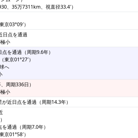
0、35万7311km、視直径33.4′）
東京03°09′）
が近日点を通過
が極小
日点を通過（周期9.6年）
東京01°27′）
半球へ
小
等、周期336日）
が極小
星が近日点を通過（周期14.3年）
近
°）
点を通過（周期7.0年）
京01°58′）