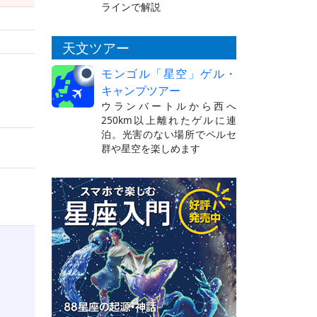
ラインで解説
天文ツアー
モンゴル「星空」ゲル・
キャンプツアー
ウランバートルから西へ
250km以上離れたゲルに連
泊。光害のない場所でペルセ
群や星空を楽しめます