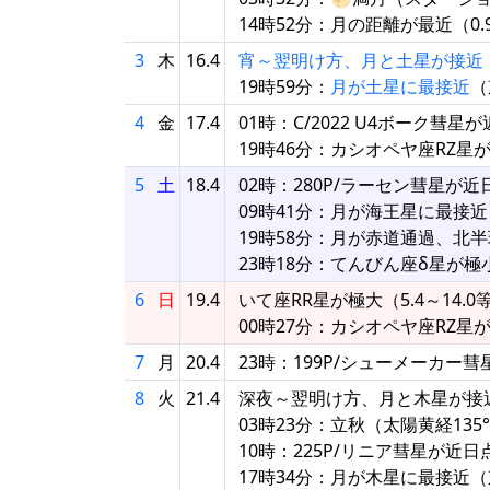
14時52分：月の距離が最近（0.93
3
木
16.4
宵～翌明け方、月と土星が接近
19時59分：
月が土星に最接近
（
4
金
17.4
01時：C/2022 U4ボーク彗星
19時46分：カシオペヤ座RZ星
5
土
18.4
02時：280P/ラーセン彗星が近
09時41分：月が海王星に最接近（
19時58分：月が赤道通過、北
23時18分：てんびん座δ星が極
6
日
19.4
いて座RR星が極大（5.4～14.0
00時27分：カシオペヤ座RZ星
7
月
20.4
23時：199P/シューメーカー彗
8
火
21.4
深夜～翌明け方、月と木星が接
03時23分：立秋（太陽黄経135
10時：225P/リニア彗星が近日
17時34分：月が木星に最接近（東