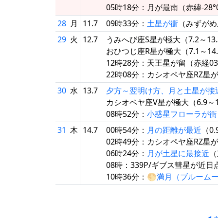
05時18分：月が最南（赤緯-28°0
28
月
11.7
09時33分：
土星が衝
（みずがめ座
29
火
12.7
うみへび座S星が極大（7.2～13
おひつじ座R星が極大（7.1～14
12時28分：天王星が留（赤経03.
22時08分：カシオペヤ座RZ星
30
水
13.7
夕方～翌明け方、月と土星が接
カシオペヤ座V星が極大（6.9～1
08時52分：
小惑星フローラが衝
31
木
14.7
00時54分：
月の距離が最近
（0.
02時49分：カシオペヤ座RZ星
06時24分：
月が土星に最接近
（
08時：339P/ギブス彗星が近日
10時36分：🌕
満月（ブルーム