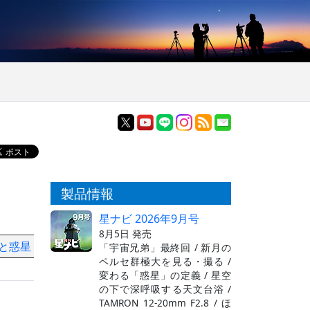
製品情報
星ナビ 2026年9月号
8月5日 発売
図と惑星
「宇宙兄弟」最終回 / 新月の
ペルセ群極大を見る・撮る /
変わる「惑星」の定義 / 星空
の下で深呼吸する天文台浴 /
TAMRON 12-20mm F2.8 / ほ