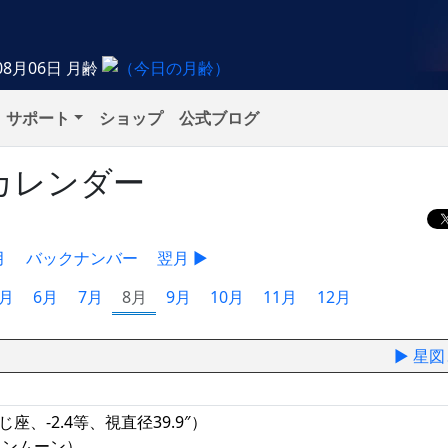
08月06日
月齢
サポート
ショップ
公式ブログ
象カレンダー
月
バックナンバー
翌月 ▶
5月
6月
7月
8月
9月
10月
11月
12月
▶ 星
座、-2.4等、視直径39.9″）
ョンムーン）