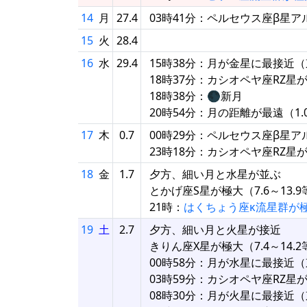
14
月
27.4
03時41分：ペルセウス座β星
15
火
28.4
16
水
29.4
15時38分：月が金星に最接近（東
18時37分：カシオペヤ座RZ星
18時38分：🌑新月
20時54分：月の距離が最遠（1.0
17
木
0.7
00時29分：ペルセウス座β星
23時18分：カシオペヤ座RZ星
18
金
1.7
夕方、細い月と水星が並ぶ
とかげ座S星が極大（7.6～13.9
21時：
はくちょう座κ流星群が
19
土
2.7
夕方、細い月と火星が接近
きりん座X星が極大（7.4～14.2
00時58分：月が水星に最接近（東
03時59分：カシオペヤ座RZ星
08時30分：月が火星に最接近（東