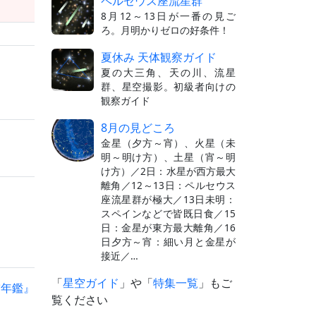
ペルセウス座流星群
8月12～13日が一番の見ご
ろ。月明かりゼロの好条件！
夏休み 天体観察ガイド
夏の大三角、天の川、流星
群、星空撮影。初級者向けの
観察ガイド
8月の見どころ
金星（夕方～宵）、火星（未
明～明け方）、土星（宵～明
け方）／2日：水星が西方最大
離角／12～13日：ペルセウス
座流星群が極大／13日未明：
スペインなどで皆既日食／15
日：金星が東方最大離角／16
日夕方～宵：細い月と金星が
接近／…
「
星空ガイド
」や「
特集一覧
」もご
空年鑑』
覧ください