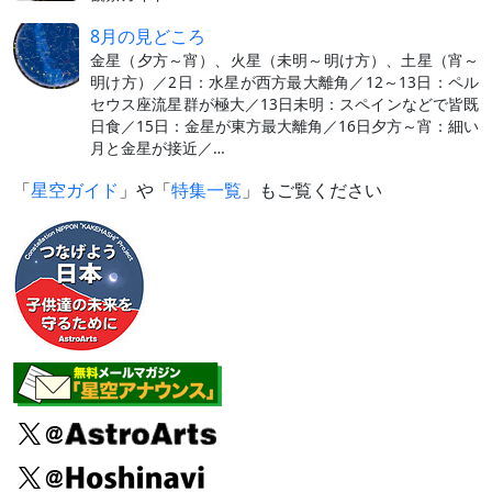
8月の見どころ
金星（夕方～宵）、火星（未明～明け方）、土星（宵～
明け方）／2日：水星が西方最大離角／12～13日：ペル
セウス座流星群が極大／13日未明：スペインなどで皆既
日食／15日：金星が東方最大離角／16日夕方～宵：細い
月と金星が接近／…
「
星空ガイド
」や「
特集一覧
」もご覧ください