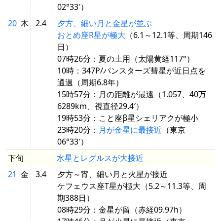
02°33′）
20
木
2.4
夕方、細い月と金星が並ぶ
おとめ座R星が極大
（6.1～12.1等、周期146
日）
07時26分：夏の土用（太陽黄経117°）
10時：347P/パンスターズ彗星が近日点を
通過（周期6.8年）
15時57分：月の距離が最遠（1.057、40万
6289km、視直径29.4′）
19時53分：こと座β星シェリアクが極小
23時20分：
月が金星に最接近
（東京
06°33′）
下旬
水星とレグルスが大接近
21
金
3.4
夕方～宵、細い月と火星が接近
ケフェウス座T星が極大（5.2～11.3等、周
期388日）
08時29分：金星が留（赤経09.97h）