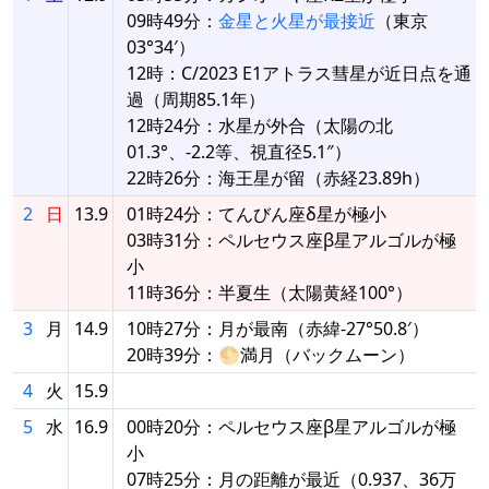
09時49分：
金星と火星が最接近
（東京
03°34′）
12時：C/2023 E1アトラス彗星が近日点を通
過（周期85.1年）
12時24分：水星が外合（太陽の北
01.3°、-2.2等、視直径5.1″）
22時26分：海王星が留（赤経23.89h）
2
日
13.9
01時24分：てんびん座δ星が極小
03時31分：ペルセウス座β星アルゴルが極
小
11時36分：半夏生（太陽黄経100°）
3
月
14.9
10時27分：月が最南（赤緯-27°50.8′）
20時39分：🌕満月（バックムーン）
4
火
15.9
5
水
16.9
00時20分：ペルセウス座β星アルゴルが極
小
07時25分：月の距離が最近（0.937、36万