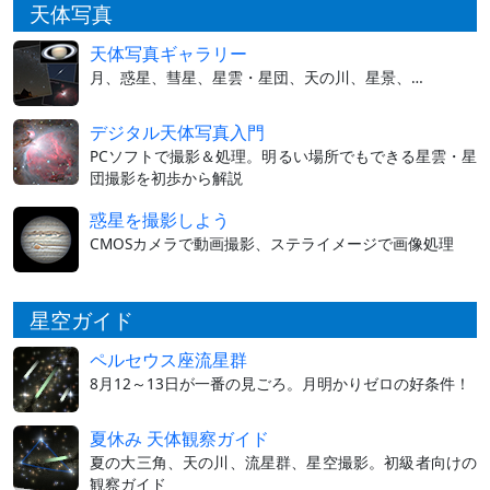
天体写真
天体写真ギャラリー
月、惑星、彗星、星雲・星団、天の川、星景、…
デジタル天体写真入門
PCソフトで撮影＆処理。明るい場所でもできる星雲・星
団撮影を初歩から解説
惑星を撮影しよう
CMOSカメラで動画撮影、ステライメージで画像処理
星空ガイド
ペルセウス座流星群
8月12～13日が一番の見ごろ。月明かりゼロの好条件！
夏休み 天体観察ガイド
夏の大三角、天の川、流星群、星空撮影。初級者向けの
観察ガイド