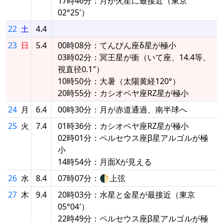
17時46分：月が火星に最接近（東京
02°25′）
22
土
4.4
23
日
5.4
00時08分：てんびん座δ星が極小
03時02分：冥王星が衝（いて座、14.4等、
視直径0.1″）
10時50分：大暑（太陽黄経120°）
20時55分：カシオペヤ座RZ星が極小
24
月
6.4
00時30分：月が赤道通過、南半球へ
25
火
7.4
01時36分：カシオペヤ座RZ星が極小
02時01分：ペルセウス座β星アルゴルが極
小
14時54分：月面Xが見える
26
水
8.4
07時07分：🌓上弦
27
木
9.4
20時03分：水星と金星が最接近（東京
05°04′）
22時49分：ペルセウス座β星アルゴルが極