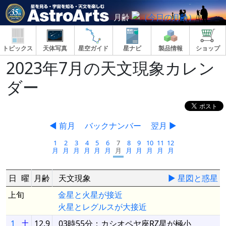
月齢
トピックス
天体写真
星空ガイド
星ナビ
製品情報
ショップ
2023年7月の天文現象カレン
ダー
◀ 前月
バックナンバー
翌月 ▶
1
2
3
4
5
6
7
8
9
10
11
12
月
月
月
月
月
月
月
月
月
月
月
月
日
曜
月齢
天文現象
▶ 星図と惑星
上旬
金星と火星が接近
火星とレグルスが大接近
1
土
12.9
03時55分：カシオペヤ座RZ星が極小