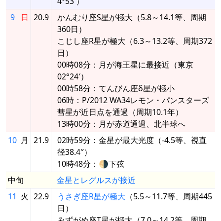
4°53′）
9
日
20.9
かんむり座S星が極大（5.8～14.1等、周期
360日）
こじし座R星が極大（6.3～13.2等、周期372
日）
00時08分：月が海王星に最接近（東京
02°24′）
00時58分：てんびん座δ星が極小
06時：P/2012 WA34レモン・パンスターズ
彗星が近日点を通過（周期10.1年）
13時00分：月が赤道通過、北半球へ
10
月
21.9
02時59分：金星が最大光度（-4.5等、視直
径38.4″）
10時48分：🌗下弦
中旬
金星とレグルスが接近
11
火
22.9
うさぎ座R星が極大
（5.5～11.7等、周期445
日）
みずがめ座T星が極大（7.0～14.2等、周期