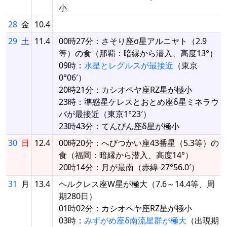
小
28
金
10.4
29
土
11.4
00時27分：さそり座σ星アルニヤト（2.9
等）の食（那覇：暗縁から潜入、高度13°）
09時：
水星とレグルスが最接近
（東京
0°06′）
20時21分：カシオペヤ座RZ星が極小
23時：準惑星ケレスとおとめ座δ星ミネラウ
バが最接近（東京1°23′）
23時43分：てんびん座δ星が極小
30
日
12.4
00時20分：へびつかい座43番星（5.3等）の
食（福岡：暗縁から潜入、高度14°）
20時14分：月が最南（赤緯-27°56.0′）
31
月
13.4
ヘルクレス座W星が極大（7.6～14.4等、周
期280日）
01時02分：カシオペヤ座RZ星が極小
03時：
みずがめ座δ南流星群が極大
（出現期