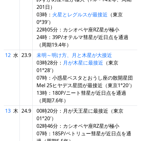
201日）
03時：
火星とレグルスが最接近
（東京
0°39′）
22時05分：カシオペヤ座RZ星が極小
24時：39P/オテルマ彗星が近日点を通過
（周期19.4年）
12
水
23.9
未明～明け方、月と木星が大接近
03時28分：
月が木星に最接近
（東京
01°28′）
07時：小惑星ベスタとおうし座の散開星団
Mel 25ヒヤデス星団が最接近（東京1°20′）
13時：180P/ニート彗星が近日点を通過
（周期7.6年）
13
木
24.9
00時20分：月が天王星に最接近（東京
01°20′）
02時46分：カシオペヤ座RZ星が極小
07時：185P/ペトリュー彗星が近日点を通
過（周期5.5年）