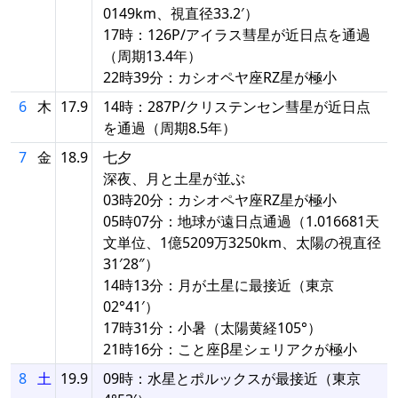
0149km、視直径33.2′）
17時：126P/アイラス彗星が近日点を通過
（周期13.4年）
22時39分：カシオペヤ座RZ星が極小
6
木
17.9
14時：287P/クリステンセン彗星が近日点
を通過（周期8.5年）
7
金
18.9
七夕
深夜、月と土星が並ぶ
03時20分：カシオペヤ座RZ星が極小
05時07分：地球が遠日点通過（1.016681天
文単位、1億5209万3250km、太陽の視直径
31′28″）
14時13分：月が土星に最接近（東京
02°41′）
17時31分：小暑（太陽黄経105°）
21時16分：こと座β星シェリアクが極小
8
土
19.9
09時：水星とポルックスが最接近（東京