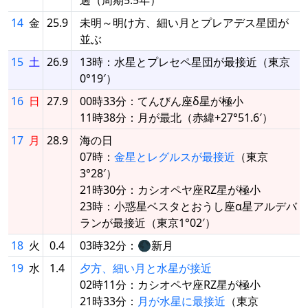
14
金
25.9
未明～明け方、細い月とプレアデス星団が
並ぶ
15
土
26.9
13時：水星とプレセペ星団が最接近（東京
0°19′）
16
日
27.9
00時33分：てんびん座δ星が極小
11時38分：月が最北（赤緯+27°51.6′）
17
月
28.9
海の日
07時：
金星とレグルスが最接近
（東京
3°28′）
21時30分：カシオペヤ座RZ星が極小
23時：小惑星ベスタとおうし座α星アルデバ
ランが最接近（東京1°02′）
18
火
0.4
03時32分：🌑新月
19
水
1.4
夕方、細い月と水星が接近
02時11分：カシオペヤ座RZ星が極小
21時33分：
月が水星に最接近
（東京