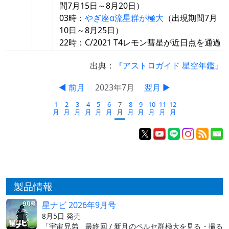
間7月15日～8月20日）
03時：
やぎ座α流星群が極大
（出現期間7月
10日～8月25日）
22時：C/2021 T4レモン彗星が近日点を通過
出典：
『アストロガイド 星空年鑑』
◀ 前月
2023年7月
翌月 ▶
1
2
3
4
5
6
7
8
9
10
11
12
月
月
月
月
月
月
月
月
月
月
月
月
製品情報
星ナビ 2026年9月号
8月5日 発売
「宇宙兄弟」最終回 / 新月のペルセ群極大を見る・撮る