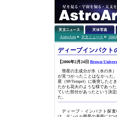
AstroArts
天文ニュース
200
ディープインパクト
【2006年2月24日
Brown Univers
彗星の主成分が氷（水の氷）
が見つかったことはなかった。
星（9P/Tempel）に衝突
たかも花火のような様であった
ていた部分があったという決定
た。
ディープ・インパクト探査
は、テンペル彗星の表面に3つ