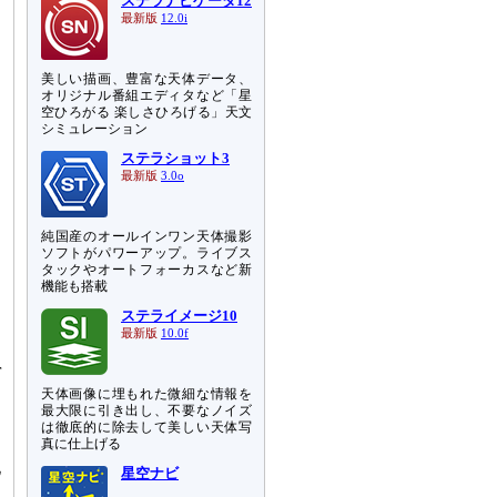
ステラナビゲータ12
最新版
12.0i
美しい描画、豊富な天体データ、
オリジナル番組エディタなど「星
空ひろがる 楽しさひろげる」天文
シミュレーション
ステラショット3
最新版
3.0o
純国産のオールインワン天体撮影
ソフトがパワーアップ。ライブス
タックやオートフォーカスなど新
、
機能も搭載
ステライメージ10
あ
最新版
10.0f
に
r
的
天体画像に埋もれた微細な情報を
最大限に引き出し、不要なノイズ
は徹底的に除去して美しい天体写
動
真に仕上げる
地
星空ナビ
り