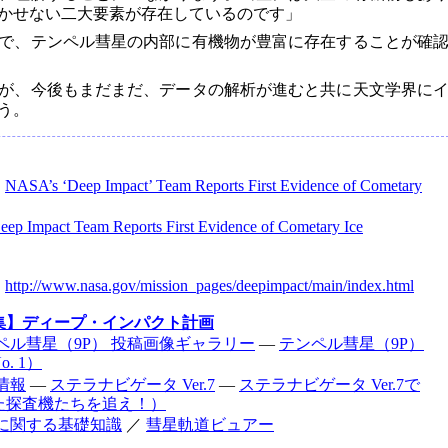
かせない二大要素が存在しているのです」
測で、テンペル彗星の内部に有機物が豊富に存在することが確
が、今後もまだまだ、データの解析が進むと共に天文学界に
う。
：
NASA’s ‘Deep Impact’ Team Reports First Evidence of Cometary
eep Impact Team Reports First Evidence of Cometary Ice
：
http://www.nasa.gov/mission_pages/deepimpact/main/index.html
集】ディープ・インパクト計画
ペル彗星（9P） 投稿画像ギャラリー
―
テンペル彗星（9P）
. 1）
情報
―
ステラナビゲータ Ver.7
―
ステラナビゲータ Ver.7で
た探査機たちを追え！）
に関する基礎知識
／
彗星軌道ビュアー