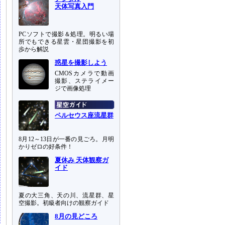
天体写真入門
PCソフトで撮影＆処理。明るい場
所でもできる星雲・星団撮影を初
歩から解説
惑星を撮影しよう
CMOSカメラで動画
撮影、ステライメー
ジで画像処理
ペルセウス座流星群
8月12～13日が一番の見ごろ。月明
かりゼロの好条件！
夏休み 天体観察ガ
イド
夏の大三角、天の川、流星群、星
空撮影。初級者向けの観察ガイド
8月の見どころ