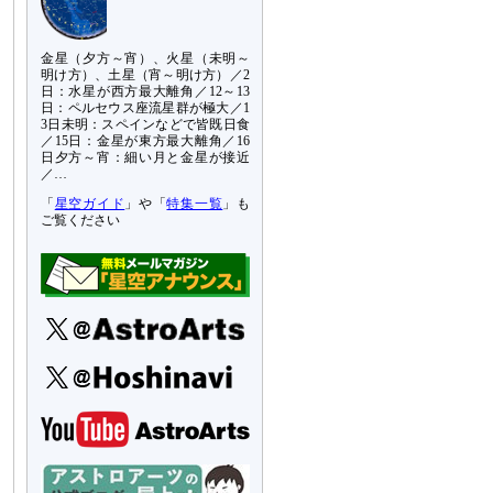
金星（夕方～宵）、火星（未明～
明け方）、土星（宵～明け方）／2
日：水星が西方最大離角／12～13
日：ペルセウス座流星群が極大／1
3日未明：スペインなどで皆既日食
／15日：金星が東方最大離角／16
日夕方～宵：細い月と金星が接近
／…
「
星空ガイド
」や「
特集一覧
」も
ご覧ください