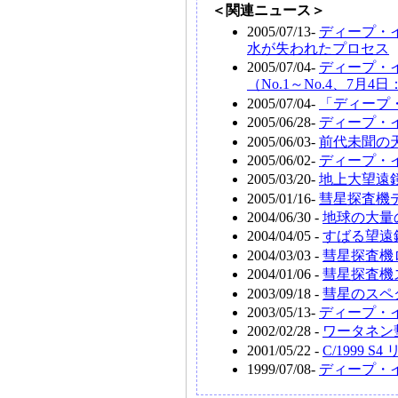
＜関連ニュース＞
2005/07/13-
ディープ・
水が失われたプロセス
2005/07/04-
ディープ・イ
（No.1～No.4、7
2005/07/04-
「ディープ
2005/06/28-
ディープ・
2005/06/03-
前代未聞の
2005/06/02-
ディープ・
2005/03/20-
地上大望遠
2005/01/16-
彗星探査機
2004/06/30 -
地球の大量
2004/04/05 -
すばる望遠
2004/03/03 -
彗星探査機
2004/01/06 -
彗星探査機
2003/09/18 -
彗星のスペ
2003/05/13-
ディープ・
2002/02/28 -
ワータネン
2001/05/22 -
C/1999
1999/07/08-
ディープ・