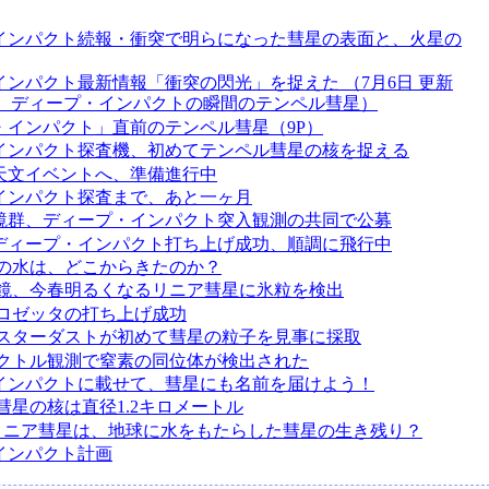
インパクト続報・衝突で明らになった彗星の表面と、火星の
ンパクト最新情報「衝突の閃光」を捉えた （7月6日 更新
月4日： ディープ・インパクトの瞬間のテンペル彗星）
・インパクト」直前のテンペル彗星（9P）
インパクト探査機、初めてテンペル彗星の核を捉える
天文イベントへ、準備進行中
インパクト探査まで、あと一ヶ月
鏡群、ディープ・インパクト突入観測の共同で公募
ディープ・インパクト打ち上げ成功、順調に飛行中
の水は、どこからきたのか？
鏡、今春明るくなるリニア彗星に氷粒を検出
ロゼッタの打ち上げ成功
スターダストが初めて彗星の粒子を見事に採取
クトル観測で窒素の同位体が検出された
インパクトに載せて、彗星にも名前を届けよう！
彗星の核は直径1.2キロメートル
 S4 リニア彗星は、地球に水をもたらした彗星の生き残り？
インパクト計画