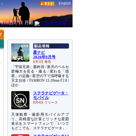
English
6年08月07日
月齢
星ナビ
2026年9月号
8月5日 発売
「宇宙兄弟」最終回 / 新月のペルセ
群極大を見る・撮る / 変わる「惑
星」の定義 / 星空の下で深呼吸する
天文台浴 / TAMRON 12-20mm F2.8 /
氷
ほか
彗
ステラナビゲータ・
あ
モバイル
し
8月4日 リリース
っ
天体観察・撮影用モバイルアプ
リ。高精度な計算とリッチな星図
表示をスマートフォンで「いつで
もどこでも、ステラナビゲータ」