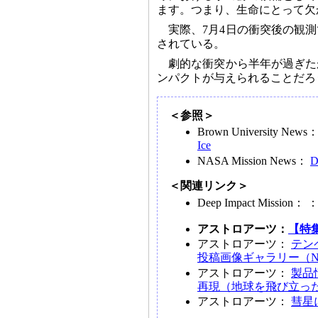
ます。つまり、生命にとって欠
実際、7月4日の衝突後の観
されている。
劇的な衝突から半年が過ぎた
ンパクトが与えられることだろ
＜参照＞
Brown University News
Ice
NASA Mission News：
D
＜関連リンク＞
Deep Impact Mission： 
アストロアーツ：
【特
アストロアーツ：
テン
投稿画像ギャラリー（No
アストロアーツ：
製品
再現（地球を飛び立っ
アストロアーツ：
彗星