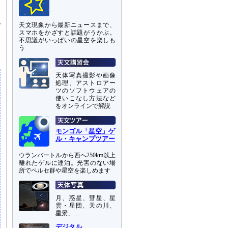
認
天文現象から最新ニュースまで、
スマホをかざすと話題がうかぶ。
不思議がいっぱいの星空を楽しも
イ
う
天体写真撮影や画像
処理、アストロアー
ツのソフトウェアの
使いこなし方法など
をオンラインで解説
モンゴル「星空」ゲ
ル・キャンプツアー
ウランバートルから西へ250km以上
離れたゲルに連泊。光害のない場
所でペルセ群や星空を楽しめます
月、惑星、彗星、星
雲・星団、天の川、
星景、…
デジタル