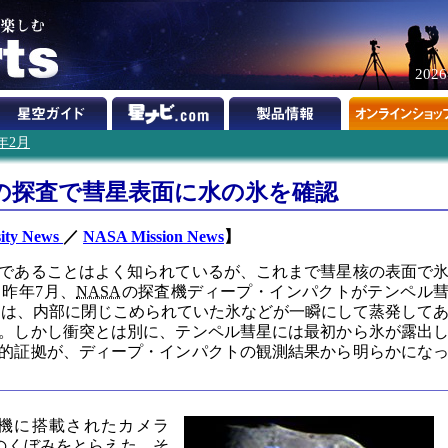
202
6年2月
の探査で彗星表面に水の氷を確認
ity News
／
NASA Mission News
】
であることはよく知られているが、これまで彗星核の表面で
昨年7月、
NASA
の探査機ディープ・インパクトがテンペル
したときは、内部に閉じこめられていた氷などが一瞬にして蒸発して
。しかし衝突とは別に、テンペル彗星には最初から氷が露出
的証拠が、ディープ・インパクトの観測結果から明らかにな
機に搭載されたカメラ
のくぼみをとらえた。そ