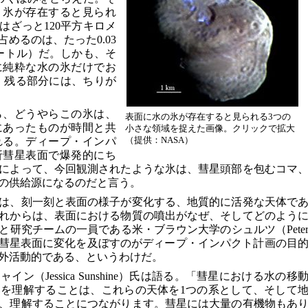
、氷が存在すると見られ
はざっと120平方キロメ
めるのは、たった0.03
ートル）だ。しかも、そ
に純粋な水の氷だけでお
。残る部分には、ちりが
ら、どうやらこの氷は、
表面に水の氷が存在すると見られる3つの
にあったものが時間と共
小さな領域を捉えた画像。クリックで拡大
（提供：NASA）
れる。ディープ・インパ
折彗星表面で爆発的にち
によって、今回観測されたような氷は、彗星頭部を包むコマ
の供給源になるのだと言う。
は、刻一刻と表面の様子が変化する、地質的に活発な天体で
れからは、表面における物質の噴出がなぜ、そしてどのよう
研究チームの一員である米・ブラウン大学のシュルツ（Pete
為的に彗星表面に変化を及ぼすのがディープ・インパクト計画の目
外活動的である、というわけだ。
ン（Jessica Sunshine）氏は語る。「彗星における水の移
を理解することは、これらの天体を1つの系として、そして
、理解することにつながります。彗星には大量の有機物もあ