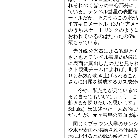
れぞれのくぼみの中心部分に
ている。テンペル彗星の表面積
ートルだが、そのうちこの氷が占
平方キロメートル（3万平方メ
のうちスケートリンクのよう
おわれているのはたったの6%
積もっている。
赤外線分光器による観測か
もともとテンペル彗星の内部
に表面に露出したのだと見ら
クト観測チームによれば、時
りと蒸気が吹き上げられること
さらには尾を構成するガス成分
「今や、私たちが見ているの
ると言ってもいいでしょう。こ
起きるか探りたいと思います」と
Schultz）氏は述べた。人
だったが、元々彗星の表面は案
同じくブラウン大学のサンシャイ
や水が表面へ供給される仕組み
球における水の源の候補として