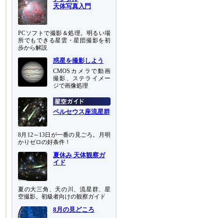
天体写真入門
PCソフトで撮影＆処理。明るい場
所でもできる星雲・星団撮影を初
歩から解説
惑星を撮影しよう
CMOSカメラで動画
撮影、ステライメー
ジで画像処理
ペルセウス座流星群
8月12～13日が一番の見ごろ。月明
かりゼロの好条件！
夏休み 天体観察ガ
イド
夏の大三角、天の川、流星群、星
空撮影。初級者向けの観察ガイド
8月の見どころ