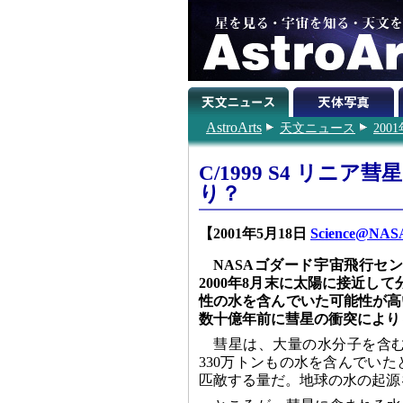
AstroArts
天文ニュース
200
C/1999 S4 リ
り？
【2001年5月18日
Science@NASA 
NASAゴダード宇宙飛行センタ
2000年8月末に太陽に接近して分
性の水を含んでいた可能性が高
数十億年前に彗星の衝突により
彗星は、大量の水分子を含
330万トンもの水を含んでい
匹敵する量だ。地球の水の起源