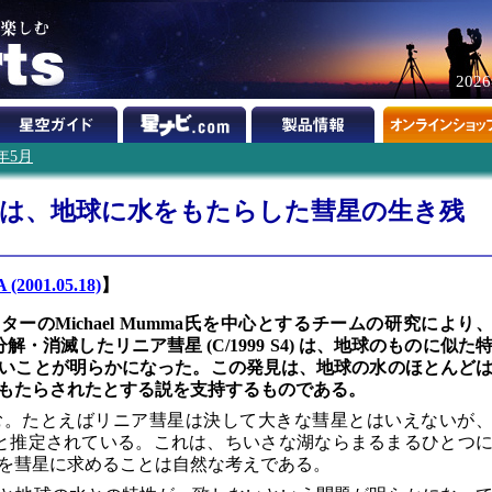
202
1年5月
ニア彗星は、地球に水をもたらした彗星の生き残
(2001.05.18)
】
ーのMichael Mumma氏を中心とするチームの研究により
解・消滅したリニア彗星 (C/1999 S4) は、地球のものに似た
いことが明らかになった。この発見は、地球の水のほとんど
もたらされたとする説を支持するものである。
む。たとえばリニア彗星は決して大きな彗星とはいえないが
たと推定されている。これは、ちいさな湖ならまるまるひとつ
を彗星に求めることは自然な考えである。