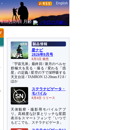
English
6年08月09日
月齢
星ナビ
2026年9月号
8月5日 発売
「宇宙兄弟」最終回 / 新月のペルセ
群極大を見る・撮る / 変わる「惑
星」の定義 / 星空の下で深呼吸する
天文台浴 / TAMRON 12-20mm F2.8 /
ほか
、
ステラナビゲータ・
特
モバイル
は
8月4日 リリース
天体観察・撮影用モバイルアプ
、
リ。高精度な計算とリッチな星図
に
表示をスマートフォンで「いつで
もどこでも、ステラナビゲータ」