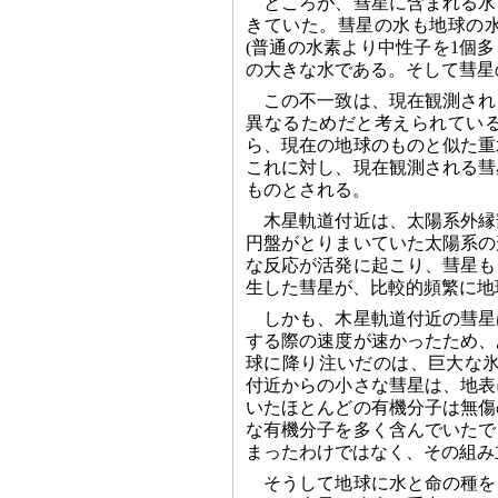
ところが、彗星に含まれる水
きていた。彗星の水も地球の
(普通の水素より中性子を1個
の大きな水である。そして彗星
この不一致は、現在観測され
異なるためだと考えられてい
ら、現在の地球のものと似た重
これに対し、現在観測される彗
ものとされる。
木星軌道付近は、太陽系外縁
円盤がとりまいていた太陽系の
な反応が活発に起こり、彗星も
生した彗星が、比較的頻繁に地
しかも、木星軌道付近の彗星
する際の速度が速かったため、
球に降り注いだのは、巨大な氷
付近からの小さな彗星は、地表
いたほとんどの有機分子は無傷
な有機分子を多く含んでいたで
まったわけではなく、その組み
そうして地球に水と命の種を