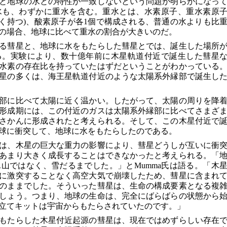
と地球の水との特性が一致しないという問題が明らかになっ
水も、わずかに重水を含む。重水とは、水素原子、重水素原
多く持つ)、酸素原子が各1個で構成される、普通の水よりも比
の場合、地球に比べて重水の割合が大きいのだ。
る彗星と、地球に水をもたらした彗星とでは、誕生した場所
る。実験により、数十億年前に木星軌道付近で誕生した彗星
水素の存在比を持っていたはずだということがわかっている
星の多くは、海王星軌道付近のような太陽系外縁部で誕生し
部に比べて太陽に近く温かい。したがって、太陽の周りを降
形成期には、この付近のガスは太陽系外縁部に比べてさまざ
さかんに形成されたと考えられる。そして、この木星付近で
球に衝突して、地球に水をもたらしたのである。
は、木星の巨大な重力の影響により、彗星どうしが互いに衝
あまり大きく成長することはできなかったと考えられる。「
山ではなく、雪だるまでした。」とMumma氏は語る。「木
に激突することなく高空大気で崩壊したため、彗星に含まれ
のままでした。そういった彗星は、生命の構成要素となる複
しょう。つまり、地球の生命は、完全にばらばらの状態から
立てキットは宇宙からもたらされていたのです。」
もたらした木星付近起源の彗星は、現在ではめずらしい存在