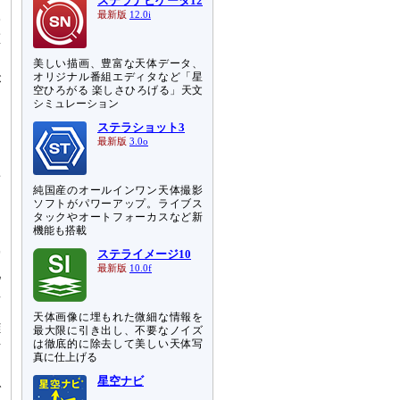
て
ステラナビゲータ12
最新版
12.0i
子
重
美しい描画、豊富な天体データ、
オリジナル番組エディタなど「星
が
空ひろがる 楽しさひろげる」天文
な
シミュレーション
。
ステラショット3
た
最新版
3.0o
着
純国産のオールインワン天体撮影
ま
ソフトがパワーアップ。ライブス
誕
タックやオートフォーカスなど新
機能も搭載
突
ステライメージ10
最新版
10.0f
地
星
て
天体画像に埋もれた微細な情報を
雑
最大限に引き出し、不要なノイズ
始
は徹底的に除去して美しい天体写
真に仕上げる
星空ナビ
で