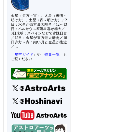
金星（夕方～宵）、火星（未明～
明け方）、土星（宵～明け方）／2
日：水星が西方最大離角／12～13
日：ペルセウス座流星群が極大／1
3日未明：スペインなどで皆既日食
／15日：金星が東方最大離角／16
日夕方～宵：細い月と金星が接近
／…
「
星空ガイド
」や「
特集一覧
」も
ご覧ください