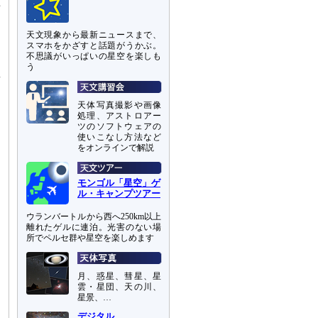
事
天文現象から最新ニュースまで、
そ
スマホをかざすと話題がうかぶ。
不思議がいっぱいの星空を楽しも
う
星
、
た
天体写真撮影や画像
多
処理、アストロアー
ツのソフトウェアの
使いこなし方法など
をオンラインで解説
モンゴル「星空」ゲ
ル・キャンプツアー
ウランバートルから西へ250km以上
離れたゲルに連泊。光害のない場
所でペルセ群や星空を楽しめます
月、惑星、彗星、星
雲・星団、天の川、
星景、…
デジタル