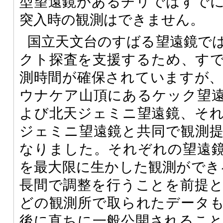
型望遠鏡があるチリではすで
突入時の観測はできません。
国立天文台のすばる望遠鏡で
クト探査を支援するため、す
測時間が確保されていますが
ウナケア山頂にあるケック望遠
よび北天ジェミニ望遠鏡、そ
ジェミニ望遠鏡と共同で観測
なりました。それぞれの望遠
を最大限に生かした観測ができ
長間で調整を行うことを前提
どの観測所で取られたデータ
後に直ちに一般公開されるこ