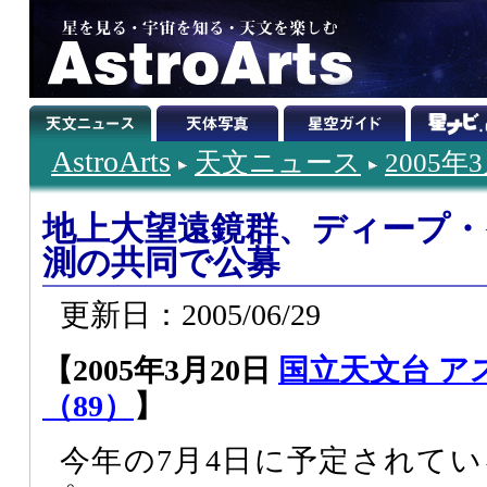
AstroArts
天文ニュース
2005年
地上大望遠鏡群、ディープ・
測の共同で公募
更新日：2005/06/29
【2005年3月20日
国立天文台 ア
（89）
】
今年の7月4日に予定されて