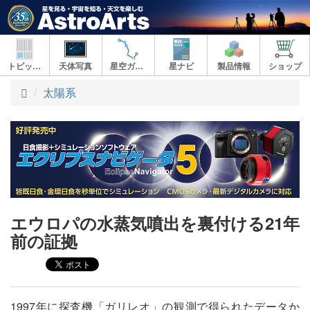
トピックス
天体写真
星空ガイド
星ナビ
製品情報
ショップ
ト
太陽系
ッ
プ
エウロパの水蒸気噴出を裏付ける21年
前の証拠
1997年に探査機「ガリレオ」の観測で得られたデータか