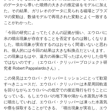
のデータから導いた噴煙の大きさの推定値をモデルに加え
た。その結果、ガリレオのデータに見られる磁場とプラズ
マの変動は、数値モデルで再現された変動とよく一致する
ことがわかった。
「今回の研究によってたくさんの証拠が揃い、エウロパに
水の噴出現象が存在することを否定するのは難しくなりま
した。噴出現象が実在するのはおそらく間違いないと思わ
れ、個人的には今回の結果は大きな転換点だといえます。
この現象はもはや、遠方の画像に写ったぼんやりした信号
ではないのです」（エウロパ・クリッパープロジェクト研
究者 Robert Pappalardoさん）。
この発見はエウロパ・クリッパーミッションにとって歓迎
すべきニュースだ。エウロパ・クリッパーは木星周回軌道
を回りながらエウロパへの低空での接近飛行を行うことに
なっている。もしエウロパの地下海や湖から水蒸気が本当
に噴出していれば、エウロパ・クリッパーは凍った水蒸気
や塵を採取することができる。「噴出現象が実在し、エウ