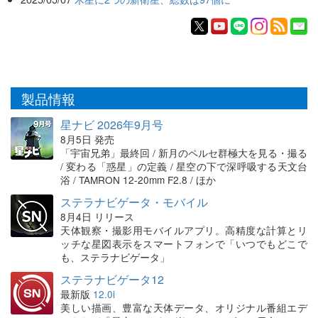
製品情報
星ナビ 2026年9月号
8月5日 発売
「宇宙兄弟」最終回 / 新月のペルセ群極大を見る・撮る
/ 変わる「惑星」の定義 / 星空の下で深呼吸する天文台
浴 / TAMRON 12-20mm F2.8 / ほか
ステラナビゲータ・モバイル
8月4日 リリース
天体観察・撮影用モバイルアプリ。高精度な計算とリ
ッチな星図表示をスマートフォンで「いつでもどこで
も、ステラナビゲータ」
ステラナビゲータ12
最新版
12.0i
美しい描画、豊富な天体データ、オリジナル番組エデ