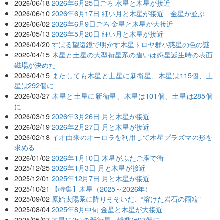
2026/06/18
2026年6月25日ごろ 水星と木星が接近
2026/06/10
2026年6月17日 細い月と木星が接近、金星が並ぶ
2026/06/02
2026年6月9日ごろ 金星と木星が大接近
2026/05/13
2026年5月20日 細い月と木星が接近
2026/04/20
すばる望遠鏡で明かす木星トロヤ群小惑星の色の謎
2026/04/15
木星と土星の大型衛星系の違いは惑星誕生時の表面
磁場が決めた
2026/04/15
またしても木星と土星に新衛星、木星は115個、土
星は292個に
2026/03/27
木星と土星に新衛星、木星は101個、土星は285個
に
2026/03/19
2026年3月26日 月と木星が接近
2026/02/19
2026年2月27日 月と木星が接近
2026/02/18
イオ由来のオーロラを利用して木星プラズマの形を
求める
2026/01/02
2026年1月10日 木星がふたご座で衝
2025/12/25
2026年1月3日 月と木星が接近
2025/12/01
2025年12月7日 月と木星が接近
2025/10/21
【特集】木星（2025～2026年）
2025/09/02
原始太陽系に降りそそいだ、“溶けた岩石の雨粒”
2025/08/04
2025年8月中旬 金星と木星が大接近
2025/05/07
木星に2つの新衛星、総数は97個に