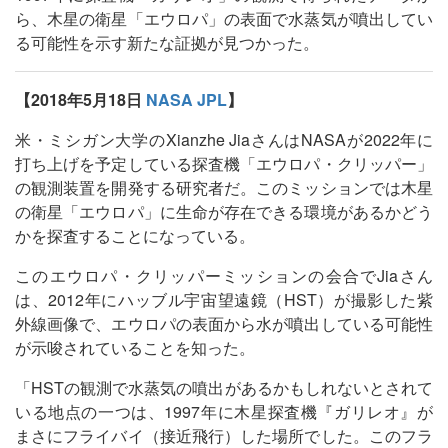
ら、木星の衛星「エウロパ」の表面で水蒸気が噴出してい
る可能性を示す新たな証拠が見つかった。
【2018年5月18日
NASA JPL
】
米・ミシガン大学のXianzhe JiaさんはNASAが2022年に
打ち上げを予定している探査機「エウロパ・クリッパー」
の観測装置を開発する研究者だ。このミッションでは木星
の衛星「エウロパ」に生命が存在できる環境があるかどう
かを探査することになっている。
このエウロパ・クリッパーミッションの会合でJiaさん
は、2012年にハッブル宇宙望遠鏡（HST）が撮影した紫
外線画像で、エウロパの表面から水が噴出している可能性
が示唆されていることを知った。
「HSTの観測で水蒸気の噴出があるかもしれないとされて
いる地点の一つは、1997年に木星探査機『ガリレオ』が
まさにフライバイ（接近飛行）した場所でした。このフラ