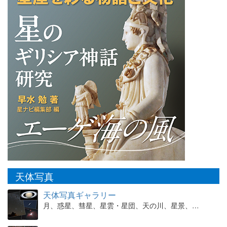
天体写真
天体写真ギャラリー
月、惑星、彗星、星雲・星団、天の川、星景、…