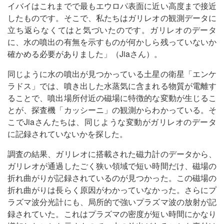
イバイはこれまでで最もエウロパ表面に近い高度まで接近
したものです。そこで、私たちはガリレオの観測データに
立ち返らなくてはと気づいたのです。ガリレオのデータ
に、水の噴出の有無を示すものが何かしら残っていないか
確かめる必要がありました」（Jiaさん）。
同じように水の噴出が見つかっている土星の衛星「エンケ
ラドス」では、噴き出した水蒸気に含まれる物質が電離す
ることで、噴出場所付近の磁場に特徴的な変動が生じるこ
とが、探査機「カッシーニ」の観測からわかっている。そ
こでJiaさんたちは、同じような変動がガリレオのデータ
に記録されていないかを探した。
調査の結果、ガリレオに搭載された磁力計のデータから、
ガリレオが通過したごく狭い領域で短い時間だけ、磁場の
折れ曲がりが記録されているのが見つかった。この磁場の
折れ曲がりは長らく原因がわかっていなかった。さらにプ
ラズマ波分光計にも、局所的で強いプラズマ波の放射が記
録されていた。これはプラズマの密度が短い時間にかなり