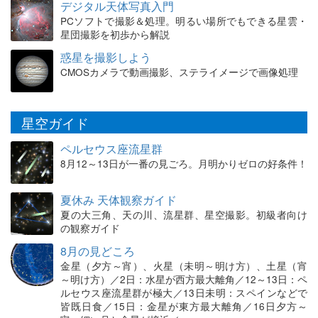
デジタル天体写真入門
PCソフトで撮影＆処理。明るい場所でもできる星雲・
星団撮影を初歩から解説
惑星を撮影しよう
CMOSカメラで動画撮影、ステライメージで画像処理
星空ガイド
ペルセウス座流星群
8月12～13日が一番の見ごろ。月明かりゼロの好条件！
夏休み 天体観察ガイド
夏の大三角、天の川、流星群、星空撮影。初級者向け
の観察ガイド
8月の見どころ
金星（夕方～宵）、火星（未明～明け方）、土星（宵
～明け方）／2日：水星が西方最大離角／12～13日：ペ
ルセウス座流星群が極大／13日未明：スペインなどで
皆既日食／15日：金星が東方最大離角／16日夕方～