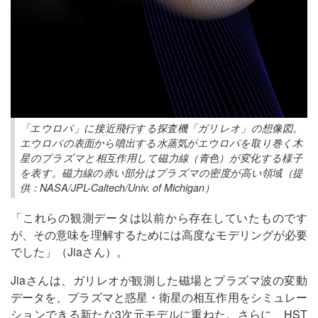
「エウロパ」に接近飛行する探査機「ガリレオ」の想像図。
エウロパの表面から噴出する水蒸気がエウロパを取り巻く木
星のプラズマと相互作用して磁力線（青色）が変化する様子
を表す。磁力線の赤い部分はプラズマの密度が高い領域（提
供：NASA/JPL-Caltech/Univ. of Michigan）
「これらの観測データは以前から存在していたものです
が、その意味を理解するためには高度なモデリングが必要
でした」（Jiaさん）。
Jiaさんは、ガリレオが観測した磁場とプラズマ波の変動
データを、プラズマと惑星・衛星の相互作用をシミュレー
ションできる新たな3次元モデルに重ねた。さらに、HST