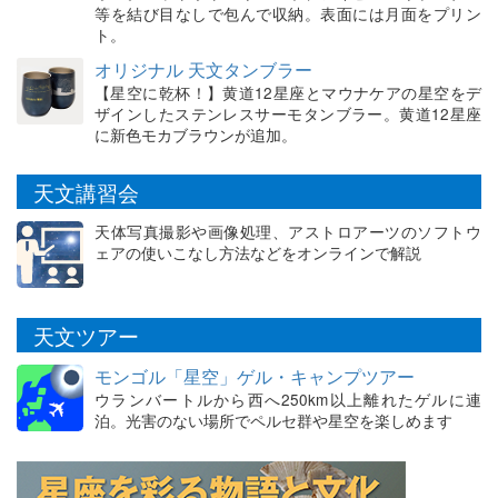
等を結び目なしで包んで収納。表面には月面をプリン
ト。
オリジナル 天文タンブラー
【星空に乾杯！】黄道12星座とマウナケアの星空をデ
ザインしたステンレスサーモタンブラー。黄道12星座
に新色モカブラウンが追加。
天文講習会
天体写真撮影や画像処理、アストロアーツのソフトウ
ェアの使いこなし方法などをオンラインで解説
天文ツアー
モンゴル「星空」ゲル・キャンプツアー
ウランバートルから西へ250km以上離れたゲルに連
泊。光害のない場所でペルセ群や星空を楽しめます