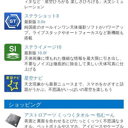
ィタなど「星空ひろがる 楽しさひろげる」天文シミュ
レーション
ステラショット3
最新版
3.0o
純国産のオールインワン天体撮影ソフトがパワーアッ
プ。ライブスタックやオートフォーカスなど新機能も
搭載
ステライメージ10
最新版
10.0f
天体画像に埋もれた微細な情報を最大限に引き出し、
不要なノイズは徹底的に除去して美しい天体写真に仕
上げる
星空ナビ
天文現象から最新ニュースまで、スマホをかざすと話
題がうかぶ。不思議がいっぱいの星空を楽しもう
ショッピング
アストロアーツ くっつくタオル 〜 包むーん
表面と裏面を合わせるとぴたっとくっつく不思議なタ
オル。ペットボトルやスマホ、アイピースやケーブル