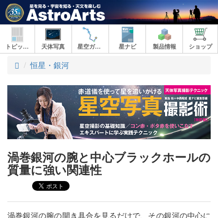
トピックス
天体写真
星空ガイド
星ナビ
製品情報
ショップ
ト
恒星・銀河
ッ
プ
渦巻銀河の腕と中心ブラックホールの
質量に強い関連性
渦巻銀河の腕の開き具合を見るだけで、その銀河の中心に