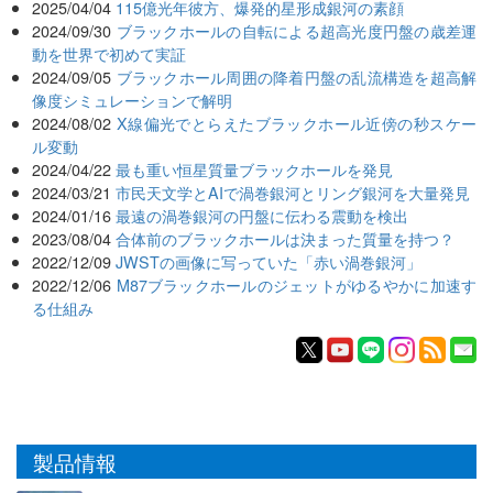
2025/04/04
115億光年彼方、爆発的星形成銀河の素顔
2024/09/30
ブラックホールの自転による超高光度円盤の歳差運
動を世界で初めて実証
2024/09/05
ブラックホール周囲の降着円盤の乱流構造を超高解
像度シミュレーションで解明
2024/08/02
X線偏光でとらえたブラックホール近傍の秒スケー
ル変動
2024/04/22
最も重い恒星質量ブラックホールを発見
2024/03/21
市民天文学とAIで渦巻銀河とリング銀河を大量発見
2024/01/16
最遠の渦巻銀河の円盤に伝わる震動を検出
2023/08/04
合体前のブラックホールは決まった質量を持つ？
2022/12/09
JWSTの画像に写っていた「赤い渦巻銀河」
2022/12/06
M87ブラックホールのジェットがゆるやかに加速す
る仕組み
製品情報