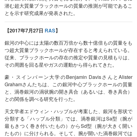
潜む超大質量ブラックホールの質量の推測が可能であるこ
とを示す研究成果が発表された。
【2017年7月27日
RAS
】
銀河の中心には太陽の数百万倍から数十億倍もの質量をも
つ超大質量ブラックホールが存在すると考えられている。
従来、ブラックホールの存在の推定や質量の見積もりは、
その周囲を回る星やガスの運動から得られてきた。
豪・スインバーン大学のBenjamin DavisさんとAlister
Grahamさんたちは、この銀河中心ブラックホールの質量
と、渦巻銀河の渦状腕の開き具合（あるいは、巻き具合）
との関係を調べる研究を行った。
天文学者エドウィン・ハッブルが考案した、銀河を形状で
分類する「ハッブル分類」では、渦巻銀河はSa型（腕が
最もきつく巻き付いたもの）からSd型（腕が大きく開い
たもの）に分けられる。そして、腕が開いた渦巻銀河では