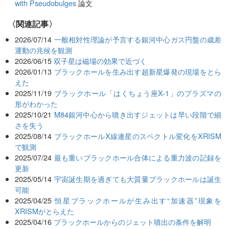
with Pseudobulges
論文
関連記事
2026/07/14
一般相対性理論が予言する銀河中心ガス円盤の歳差
運動の兆候を観測
2026/06/15
双子星は磁場の効果で近づく
2026/01/13
ブラックホールを生み出す超新星爆発の現場をとら
えた
2025/11/19
ブラックホール「はくちょう座X-1」のプラズマの
形がわかった
2025/10/21
M84銀河中心から噴き出すジェットは早い段階で細
さを失う
2025/08/14
ブラックホールX線連星のスペクトル変化をXRISM
で観測
2025/07/24
最も重いブラックホール合体による重力波の記録を
更新
2025/05/14
宇宙誕生期を過ぎても大質量ブラックホールは誕生
可能
2025/04/25
恒星ブラックホールが生み出す“加速器”現象を
XRISMがとらえた
2025/04/16
ブラックホールからのジェット噴出の条件を解明