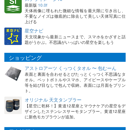
最新版
10.0f
天体画像に埋もれた微細な情報を最大限に引き出し、
不要なノイズは徹底的に除去して美しい天体写真に仕
上げる
星空ナビ
天文現象から最新ニュースまで、スマホをかざすと話
題がうかぶ。不思議がいっぱいの星空を楽しもう
ショッピング
アストロアーツ くっつくタオル 〜 包むーん
表面と裏面を合わせるとぴたっとくっつく不思議なタ
オル。ペットボトルやスマホ、アイピースやケーブル
等を結び目なしで包んで収納。表面には月面をプリン
ト。
オリジナル 天文タンブラー
【星空に乾杯！】黄道12星座とマウナケアの星空をデ
ザインしたステンレスサーモタンブラー。黄道12星座
に新色モカブラウンが追加。