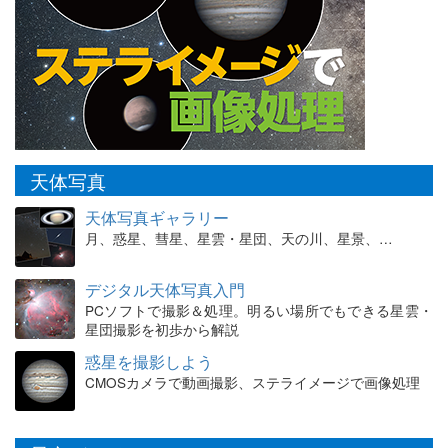
天体写真
天体写真ギャラリー
月、惑星、彗星、星雲・星団、天の川、星景、…
デジタル天体写真入門
PCソフトで撮影＆処理。明るい場所でもできる星雲・
星団撮影を初歩から解説
惑星を撮影しよう
CMOSカメラで動画撮影、ステライメージで画像処理