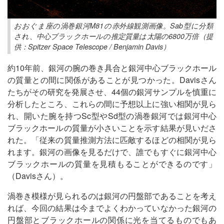
おおぐま座の渦巻銀河M81の赤外線観測画像。Sab型に分類
され、中心ブラックホールの推定質量は太陽の6800万倍（提
供：Spitzer Space Telescope / Benjamin Davis）
約10年前、銀河の腕の巻き具合と銀河中心ブラックホール
の質量との間に関係があることが見つかった。Davisさん
たちがその研究を発展させ、44個の銀河サンプルを慎重に
分析したところ、これらの間に予想以上に強い相関が見ら
れ、開いた腕を持つSc型やSd型の渦巻銀河では銀河中心
ブラックホールの質量が小さいことを示す結果が見いださ
れた。「従来の質量推測方法に匹敵するほどの相関が見ら
れます。銀河の画像を見るだけで、誰でもすぐに銀河中心
ブラックホールの質量を見積もることができるのです」
（Davisさん）。
渦巻き模様が見られるのは銀河の円盤部であることを考え
れば、今回の結果は今までよくわかっていなかった銀河の
円盤部とブラックホールの関係に光を当てるものでもあ