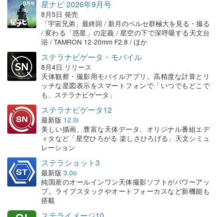
星ナビ 2026年9月号
8月5日 発売
「宇宙兄弟」最終回 / 新月のペルセ群極大を見る・撮る
/ 変わる「惑星」の定義 / 星空の下で深呼吸する天文台
浴 / TAMRON 12-20mm F2.8 / ほか
ステラナビゲータ・モバイル
8月4日 リリース
天体観察・撮影用モバイルアプリ。高精度な計算とリ
ッチな星図表示をスマートフォンで「いつでもどこで
も、ステラナビゲータ」
ステラナビゲータ12
最新版
12.0i
美しい描画、豊富な天体データ、オリジナル番組エデ
ィタなど「星空ひろがる 楽しさひろげる」天文シミュ
レーション
ステラショット3
最新版
3.0o
純国産のオールインワン天体撮影ソフトがパワーアッ
プ。ライブスタックやオートフォーカスなど新機能も
搭載
ステライメージ10