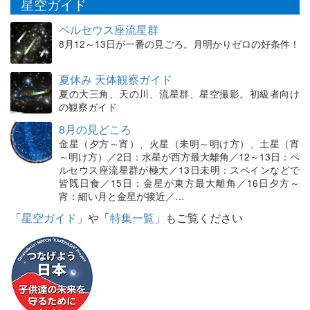
星空ガイド
ペルセウス座流星群
8月12～13日が一番の見ごろ。月明かりゼロの好条件！
夏休み 天体観察ガイド
夏の大三角、天の川、流星群、星空撮影。初級者向け
の観察ガイド
8月の見どころ
金星（夕方～宵）、火星（未明～明け方）、土星（宵
～明け方）／2日：水星が西方最大離角／12～13日：ペ
ルセウス座流星群が極大／13日未明：スペインなどで
皆既日食／15日：金星が東方最大離角／16日夕方～
宵：細い月と金星が接近／…
「
星空ガイド
」や「
特集一覧
」もご覧ください