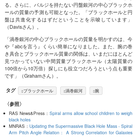
る。さらに、バルジを持たない円盤銀河の中心ブラックホ
ールの質量の予測も可能となった。「ブラックホールと円
盤は共進化するはずだということを示唆しています」
（Davisさん）。
「渦巻銀河の中心ブラックホールの質量を明かすのは、今
や『abcを言う』くらい簡単になりました。また、腕の巻
き具合とブラックホール質量の関係は、いまだにほとんど
見つかっていない中間質量ブラックホール（太陽質量の
100倍から10万倍）探しにも役立つだろうという点も重要
です」（Grahamさん）。
タグ
ブラックホール
渦巻銀河
腕
〈参照〉
RAS News&Press：
Spiral arms allow school children to weigh
black holes
MNRAS：
Updating the Supermassive Black Hole Mass - Spiral
Arm Pitch Angle Relation： A Strong Correlation for Galaxies