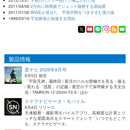
2011/04/06
2方向に時間差でジェット噴射する原始星
2011/01/26
WISEが見せた、宇宙空間をつきすすむ星の姿
1999/03/16
宇宙膨張が加速する理由
製品情報
星ナビ 2026年9月号
8月5日 発売
「宇宙兄弟」最終回 / 新月のペルセ群極大を見る・撮る
/ 変わる「惑星」の定義 / 星空の下で深呼吸する天文台
浴 / TAMRON 12-20mm F2.8 / ほか
ステラナビゲータ・モバイル
8月4日 リリース
天体観察・撮影用モバイルアプリ。高精度な計算とリ
ッチな星図表示をスマートフォンで「いつでもどこで
も、ステラナビゲータ」