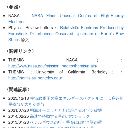
〈参照〉
NASA：
NASA Finds Unusual Origins of High-Energy
Electrons
Physical Review Letters：
Relativistic Electrons Produced by
Foreshock Disturbances Observed Upstream of Earth's Bow
Shock
論文
〈関連リンク〉
THEMIS（NASA）：
http://www.nasa.gov/mission_pages/themis/main/
THEMIS（University of California, Berkeley）：
http://themis.ssl.berkeley.edu/
関連記事
2023/12/18
宇宙線電子の高エネルギースペクトルに、ほ座超新
星残骸が大きく寄与
2021/07/20
明滅オーロラとともに起こるオゾン破壊
2014/02/25
高速で移動する星のバウショック
2013/01/23
ベテルギウスの行く手をはばむ？謎の壁
2012/12/27
宇宙のハンマー投げで飛ばされた星