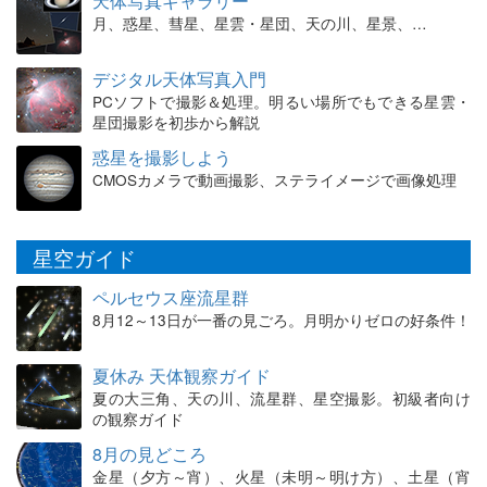
天体写真ギャラリー
月、惑星、彗星、星雲・星団、天の川、星景、…
デジタル天体写真入門
PCソフトで撮影＆処理。明るい場所でもできる星雲・
星団撮影を初歩から解説
惑星を撮影しよう
CMOSカメラで動画撮影、ステライメージで画像処理
星空ガイド
ペルセウス座流星群
8月12～13日が一番の見ごろ。月明かりゼロの好条件！
夏休み 天体観察ガイド
夏の大三角、天の川、流星群、星空撮影。初級者向け
の観察ガイド
8月の見どころ
金星（夕方～宵）、火星（未明～明け方）、土星（宵