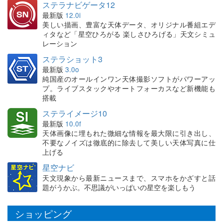
ステラナビゲータ12
最新版
12.0i
美しい描画、豊富な天体データ、オリジナル番組エデ
ィタなど「星空ひろがる 楽しさひろげる」天文シミュ
レーション
ステラショット3
最新版
3.0o
純国産のオールインワン天体撮影ソフトがパワーアッ
プ。ライブスタックやオートフォーカスなど新機能も
搭載
ステライメージ10
最新版
10.0f
天体画像に埋もれた微細な情報を最大限に引き出し、
不要なノイズは徹底的に除去して美しい天体写真に仕
上げる
星空ナビ
天文現象から最新ニュースまで、スマホをかざすと話
題がうかぶ。不思議がいっぱいの星空を楽しもう
ショッピング