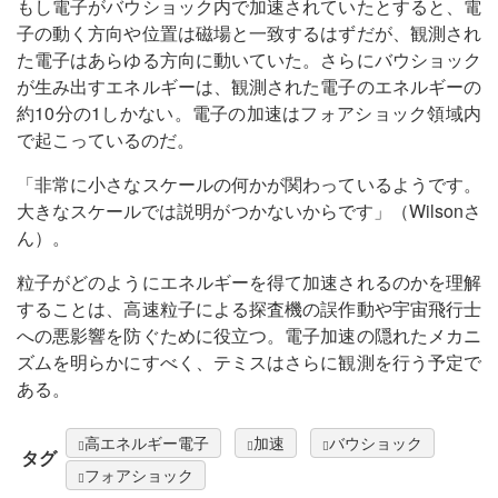
もし電子がバウショック内で加速されていたとすると、電
子の動く方向や位置は磁場と一致するはずだが、観測され
た電子はあらゆる方向に動いていた。さらにバウショック
が生み出すエネルギーは、観測された電子のエネルギーの
約10分の1しかない。電子の加速はフォアショック領域内
で起こっているのだ。
「非常に小さなスケールの何かが関わっているようです。
大きなスケールでは説明がつかないからです」（Wilsonさ
ん）。
粒子がどのようにエネルギーを得て加速されるのかを理解
することは、高速粒子による探査機の誤作動や宇宙飛行士
への悪影響を防ぐために役立つ。電子加速の隠れたメカニ
ズムを明らかにすべく、テミスはさらに観測を行う予定で
ある。
高エネルギー電子
加速
バウショック
タグ
フォアショック