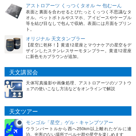
アストロアーツ くっつくタオル 〜 包むーん
表面と裏面を合わせるとぴたっとくっつく不思議なタ
オル。ペットボトルやスマホ、アイピースやケーブル
等を結び目なしで包んで収納。表面には月面をプリン
ト。
オリジナル 天文タンブラー
【星空に乾杯！】黄道12星座とマウナケアの星空をデ
ザインしたステンレスサーモタンブラー。黄道12星座
に新色モカブラウンが追加。
天文講習会
天体写真撮影や画像処理、アストロアーツのソフトウ
ェアの使いこなし方法などをオンラインで解説
天文ツアー
モンゴル「星空」ゲル・キャンプツアー
ウランバートルから西へ250km以上離れたゲルに連
泊。光害のない場所でペルセ群や星空を楽しめます