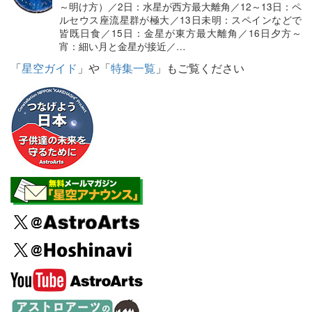
～明け方）／2日：水星が西方最大離角／12～13日：ペ
ルセウス座流星群が極大／13日未明：スペインなどで
皆既日食／15日：金星が東方最大離角／16日夕方～
宵：細い月と金星が接近／…
「
星空ガイド
」や「
特集一覧
」もご覧ください