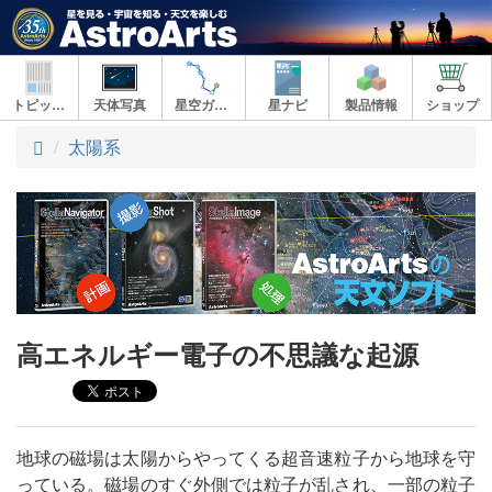
トピックス
天体写真
星空ガイド
星ナビ
製品情報
ショップ
ト
太陽系
ッ
プ
高エネルギー電子の不思議な起源
地球の磁場は太陽からやってくる超音速粒子から地球を守
っている。磁場のすぐ外側では粒子が乱され、一部の粒子