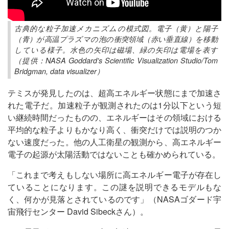
古典的な粒子加速メカニズムの模式図。電子（黄）と陽子
（青）が高温プラズマの泡の衝突領域（赤い垂直線）を移動
している様子。水色の矢印は磁場、緑の矢印は電場を表す
（提供：NASA Goddard's Scientific Visualization Studio/Tom
Bridgman, data visualizer）
テミスが発見したのは、超高エネルギー状態にまで加速さ
れた電子だ。加速粒子が観測されたのは1分以下という短
い継続時間だったものの、エネルギーはその領域における
平均的な粒子よりもかなり高く、衝突だけでは説明のつか
ない速度だった。他の人工衛星の観測から、高エネルギー
電子の起源が太陽活動ではないことも確かめられている。
「これまで考えもしない場所に高エネルギー電子が存在し
ていることになります。この謎を説明できるモデルもな
く、何かが見落とされているのです」（NASAゴダード宇
宙飛行センター David Sibeckさん）。