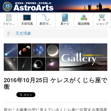
トピックス
天体写真
星空ガイド
星ナビ
製品情報
ショップ
ト
天文現象
ッ
プ
2016年10月25日 ケレスがくじら座で
衝
宵のころ南東の空に見えているくじら座に位置する準惑星