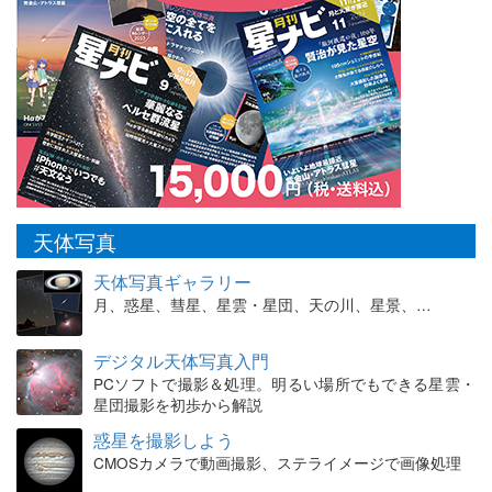
天体写真
天体写真ギャラリー
月、惑星、彗星、星雲・星団、天の川、星景、…
デジタル天体写真入門
PCソフトで撮影＆処理。明るい場所でもできる星雲・
星団撮影を初歩から解説
惑星を撮影しよう
CMOSカメラで動画撮影、ステライメージで画像処理