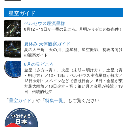
星空ガイド
ペルセウス座流星群
8月12～13日が一番の見ごろ。月明かりゼロの好条件！
夏休み 天体観察ガイド
夏の大三角、天の川、流星群、星空撮影。初級者向け
の観察ガイド
8月の見どころ
金星（夕方～宵）、火星（未明～明け方）、土星（宵
～明け方）／12～13日：ペルセウス座流星群が極大／
13日未明：スペインなどで皆既日食／15日：金星が東
方最大離角／16日夕方～宵：細い月と金星が接近／19
日：伝統的七夕
「
星空ガイド
」や「
特集一覧
」もご覧ください