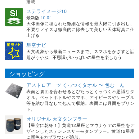
搭載
ステライメージ10
最新版
10.0f
天体画像に埋もれた微細な情報を最大限に引き出し、
不要なノイズは徹底的に除去して美しい天体写真に仕
上げる
星空ナビ
天文現象から最新ニュースまで、スマホをかざすと話
題がうかぶ。不思議がいっぱいの星空を楽しもう
ショッピング
アストロアーツ くっつくタオル 〜 包むーん
表面と裏面を合わせるとぴたっとくっつく不思議なタ
オル。ペットボトルやスマホ、アイピースやケーブル
等を結び目なしで包んで収納。表面には月面をプリン
ト。
オリジナル 天文タンブラー
【星空に乾杯！】黄道12星座とマウナケアの星空をデ
ザインしたステンレスサーモタンブラー。黄道12星座
に新色モカブラウンが追加。