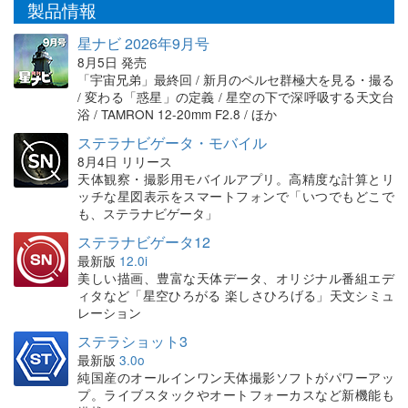
製品情報
星ナビ 2026年9月号
8月5日 発売
「宇宙兄弟」最終回 / 新月のペルセ群極大を見る・撮る
/ 変わる「惑星」の定義 / 星空の下で深呼吸する天文台
浴 / TAMRON 12-20mm F2.8 / ほか
ステラナビゲータ・モバイル
8月4日 リリース
天体観察・撮影用モバイルアプリ。高精度な計算とリ
ッチな星図表示をスマートフォンで「いつでもどこで
も、ステラナビゲータ」
ステラナビゲータ12
最新版
12.0i
美しい描画、豊富な天体データ、オリジナル番組エデ
ィタなど「星空ひろがる 楽しさひろげる」天文シミュ
レーション
ステラショット3
最新版
3.0o
純国産のオールインワン天体撮影ソフトがパワーアッ
プ。ライブスタックやオートフォーカスなど新機能も