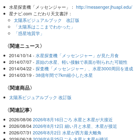
水星探査機「メッセンジャー」：
http://messenger.jhuapl.edu/
星ナビ.com こだわり天文書評：
太陽系ビジュアルブック 改訂版
「太陽系はここまでわかった」
「惑星地質学」
〈関連ニュース〉
2014/10/14 -
水星探査機「メッセンジャー」が見た月食
2014/07/07 -
原始の水星、軽い接触で表面が削られた可能性
2014/04/22 -
探査機「メッセンジャー」、水星3000周回を達成
2014/03/19 -
38億年間で7km縮小した水星
〈関連商品〉
太陽系ビジュアルブック 改訂版
関連記事
2026/08/06
2026年8月16日ごろ 水星と木星が大接近
2026/08/04
2026年8月12日 細い月と水星、木星が接近
2026/07/31
2026年8月2日 水星が西方最大離角
2026/06/18
2026年6月25日ごろ 水星と木星が接近