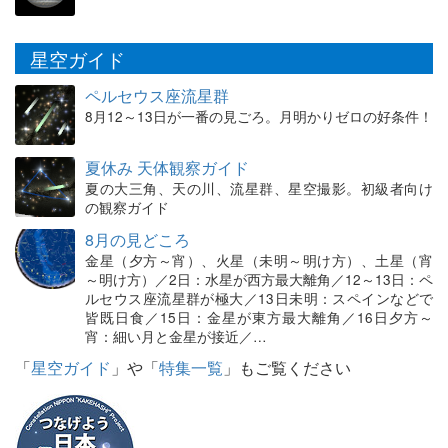
星空ガイド
ペルセウス座流星群
8月12～13日が一番の見ごろ。月明かりゼロの好条件！
夏休み 天体観察ガイド
夏の大三角、天の川、流星群、星空撮影。初級者向け
の観察ガイド
8月の見どころ
金星（夕方～宵）、火星（未明～明け方）、土星（宵
～明け方）／2日：水星が西方最大離角／12～13日：ペ
ルセウス座流星群が極大／13日未明：スペインなどで
皆既日食／15日：金星が東方最大離角／16日夕方～
宵：細い月と金星が接近／…
「
星空ガイド
」や「
特集一覧
」もご覧ください