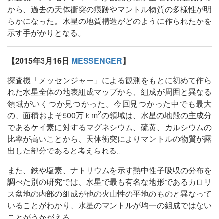
から、過去の天体衝突の痕跡やマントル物質の多様性が明
らかになった。水星の地質構造がどのように作られたかを
示す手がかりとなる。
【2015年3月16日
MESSENGER
】
探査機「メッセンジャー」による観測をもとに初めて作ら
れた水星全体の地表組成マップから、組成が周囲と異なる
領域がいくつか見つかった。今回見つかった中でも最大
2
の、面積およそ500万ｋm
の領域は、水星の地殻の主成分
であるケイ素に対するマグネシウム、硫黄、カルシウムの
比率が高いことから、天体衝突によりマントルの物質が露
出した部分であると考えられる。
また、鉄や塩素、ナトリウムを示す熱中性子吸収の分布を
調べた別の研究では、水星で最も有名な地形であるカロリ
ス盆地の内部の組成が他の火山性の平地のものと異なって
いることがわかり、水星のマントルが均一の組成ではない
ことがうかがえる。