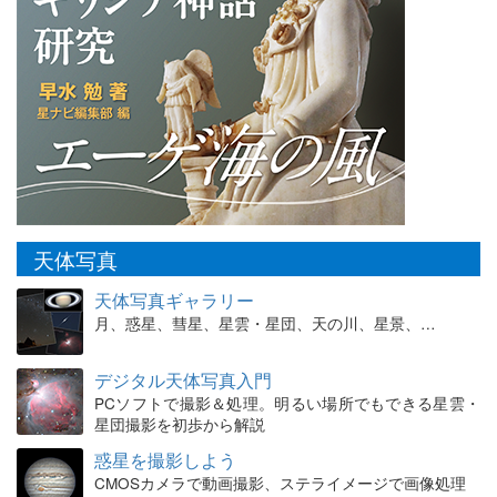
天体写真
天体写真ギャラリー
月、惑星、彗星、星雲・星団、天の川、星景、…
デジタル天体写真入門
PCソフトで撮影＆処理。明るい場所でもできる星雲・
星団撮影を初歩から解説
惑星を撮影しよう
CMOSカメラで動画撮影、ステライメージで画像処理