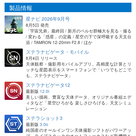
製品情報
星ナビ 2026年9月号
8月5日 発売
「宇宙兄弟」最終回 / 新月のペルセ群極大を見る・撮る
/ 変わる「惑星」の定義 / 星空の下で深呼吸する天文台
浴 / TAMRON 12-20mm F2.8 / ほか
ステラナビゲータ・モバイル
8月4日 リリース
天体観察・撮影用モバイルアプリ。高精度な計算とリ
ッチな星図表示をスマートフォンで「いつでもどこで
も、ステラナビゲータ」
ステラナビゲータ12
最新版
12.0i
美しい描画、豊富な天体データ、オリジナル番組エデ
ィタなど「星空ひろがる 楽しさひろげる」天文シミュ
レーション
ステラショット3
最新版
3.0o
純国産のオールインワン天体撮影ソフトがパワーアッ
プ。ライブスタックやオートフォーカスなど新機能も