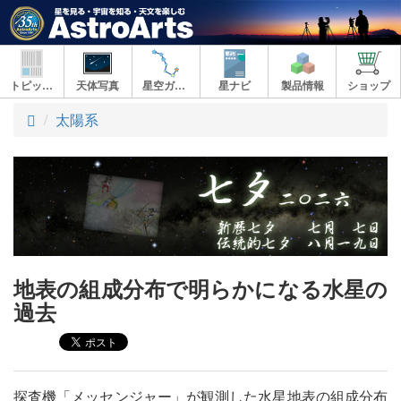
トピックス
天体写真
星空ガイド
星ナビ
製品情報
ショップ
ト
太陽系
ッ
プ
地表の組成分布で明らかになる水星の
過去
探査機「メッセンジャー」が観測した水星地表の組成分布