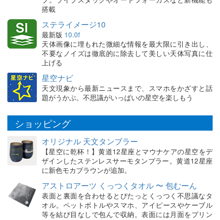
搭載
ステライメージ10
最新版
10.0f
天体画像に埋もれた微細な情報を最大限に引き出し、
不要なノイズは徹底的に除去して美しい天体写真に仕
上げる
星空ナビ
天文現象から最新ニュースまで、スマホをかざすと話
題がうかぶ。不思議がいっぱいの星空を楽しもう
ショッピング
オリジナル 天文タンブラー
【星空に乾杯！】黄道12星座とマウナケアの星空をデ
ザインしたステンレスサーモタンブラー。黄道12星座
に新色モカブラウンが追加。
アストロアーツ くっつくタオル 〜 包むーん
表面と裏面を合わせるとぴたっとくっつく不思議なタ
オル。ペットボトルやスマホ、アイピースやケーブル
等を結び目なしで包んで収納。表面には月面をプリン