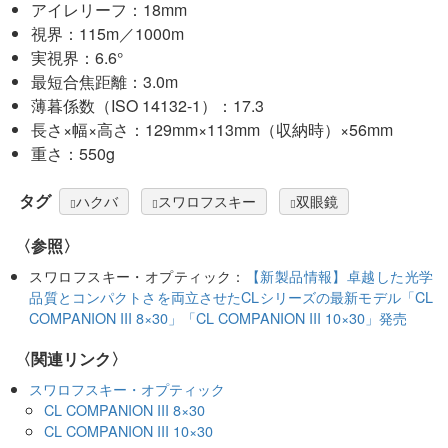
アイレリーフ：18mm
視界：115m／1000m
実視界：6.6°
最短合焦距離：3.0m
薄暮係数（ISO 14132-1）：17.3
長さ×幅×高さ：129mm×113mm（収納時）×56mm
重さ：550g
タグ
ハクバ
スワロフスキー
双眼鏡
〈参照〉
スワロフスキー・オプティック：
【新製品情報】卓越した光学
品質とコンパクトさを両立させたCLシリーズの最新モデル「CL
COMPANION III 8×30」「CL COMPANION III 10×30」発売
〈関連リンク〉
スワロフスキー・オプティック
CL COMPANION III 8×30
CL COMPANION III 10×30