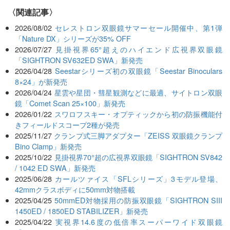
関連記事
2026/08/02
セレストロン双眼鏡サマーセール開催中、第1弾
「Nature DX」シリーズが35% OFF
2026/07/27
見掛視界65°超えのハイエンド広視界双眼鏡
「SIGHTRON SV632ED SWA」新発売
2026/04/28
Seestarシリーズ初の双眼鏡「Seestar Binoculars
8×24」が新発売
2026/04/24
星雲や星団・彗星観測などに最適、サイトロン双眼
鏡「Comet Scan 25×100」新発売
2026/01/22
スワロフスキー・オプティックから初の防振機能付
きフィールドスコープ2種が発売
2025/11/27
クランプ式三脚アダプター「ZEISS 双眼鏡クランプ
Bino Clamp」新発売
2025/10/22
見掛視界70°超の広視界双眼鏡「SIGHTRON SV842
/ 1042 ED SWA」新発売
2025/06/28
カールツァイス「SFLシリーズ」3モデル登場、
42mmクラスボディに50mm対物搭載
2025/04/25
50mmED対物採用の防振双眼鏡「SIGHTRON SIII
1450ED / 1850ED STABILIZER」新発売
2025/04/22
実視界14.6度の低倍率スーパーワイド双眼鏡