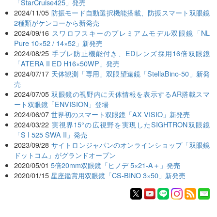
「StarCruise425」発売
2024/11/05
防振モード自動選択機能搭載、防振スマート双眼鏡
2種類がケンコーから新発売
2024/09/16
スワロフスキーのプレミアムモデル双眼鏡「NL
Pure 10×52 / 14×52」新発売
2024/08/25
手ブレ防止機能付き、EDレンズ採用16倍双眼鏡
「ATERA II ED H16×50WP」発売
2024/07/17
天体観測「専用」双眼望遠鏡「StellaBino-50」新発
売
2024/07/05
双眼鏡の視野内に天体情報を表示するAR搭載スマ
ート双眼鏡「ENVISION」登場
2024/06/07
世界初のスマート双眼鏡「AX VISIO」新発売
2024/03/22
実視界15°の広視野を実現したSIGHTRON双眼鏡
「S I 525 SWA II」発売
2023/09/28
サイトロンジャパンのオンラインショップ「双眼鏡
ドットコム」がグランドオープン
2020/05/01
5倍20mm双眼鏡「ヒノデ 5×21-A＋」発売
2020/01/15
星座鑑賞用双眼鏡「CS-BINO 3×50」新発売