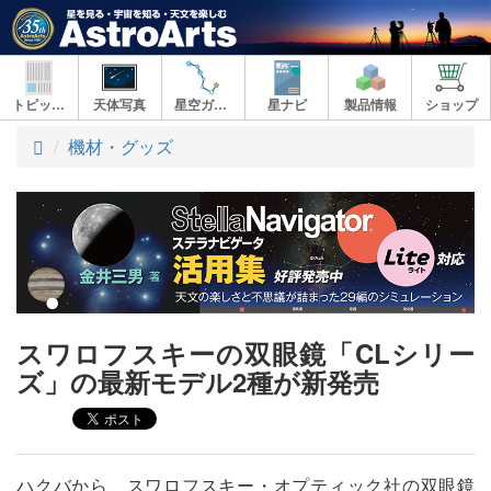
トピックス
天体写真
星空ガイド
星ナビ
製品情報
ショップ
ト
機材・グッズ
ッ
プ
スワロフスキーの双眼鏡「CLシリー
ズ」の最新モデル2種が新発売
ハクバから、スワロフスキー・オプティック社の双眼鏡