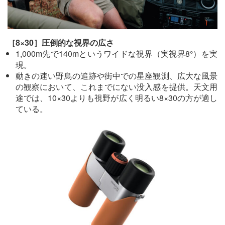
［8×30］圧倒的な視界の広さ
1,000m先で140mというワイドな視界（実視界8°）を実
現。
動きの速い野鳥の追跡や街中での星座観測、広大な風景
の観察において、これまでにない没入感を提供。天文用
途では、10×30よりも視野が広く明るい8×30の方が適し
ている。