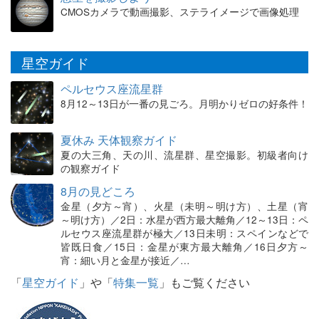
CMOSカメラで動画撮影、ステライメージで画像処理
星空ガイド
ペルセウス座流星群
8月12～13日が一番の見ごろ。月明かりゼロの好条件！
夏休み 天体観察ガイド
夏の大三角、天の川、流星群、星空撮影。初級者向け
の観察ガイド
8月の見どころ
金星（夕方～宵）、火星（未明～明け方）、土星（宵
～明け方）／2日：水星が西方最大離角／12～13日：ペ
ルセウス座流星群が極大／13日未明：スペインなどで
皆既日食／15日：金星が東方最大離角／16日夕方～
宵：細い月と金星が接近／…
「
星空ガイド
」や「
特集一覧
」もご覧ください