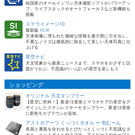
純国産のオールインワン天体撮影ソフトがパワーアッ
プ。ライブスタックやオートフォーカスなど新機能も
搭載
ステライメージ10
最新版
10.0f
天体画像に埋もれた微細な情報を最大限に引き出し、
不要なノイズは徹底的に除去して美しい天体写真に仕
上げる
星空ナビ
天文現象から最新ニュースまで、スマホをかざすと話
題がうかぶ。不思議がいっぱいの星空を楽しもう
ショッピング
オリジナル 天文タンブラー
【星空に乾杯！】黄道12星座とマウナケアの星空をデ
ザインしたステンレスサーモタンブラー。黄道12星座
に新色モカブラウンが追加。
アストロアーツ くっつくタオル 〜 包むーん
表面と裏面を合わせるとぴたっとくっつく不思議なタ
オル。ペットボトルやスマホ、アイピースやケーブル