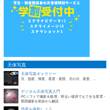
天体写真
天体写真ギャラリー
月、惑星、彗星、星雲・星団、天の川、星景、…
デジタル天体写真入門
PCソフトで撮影＆処理。明るい場所でもできる星雲・
星団撮影を初歩から解説
惑星を撮影しよう