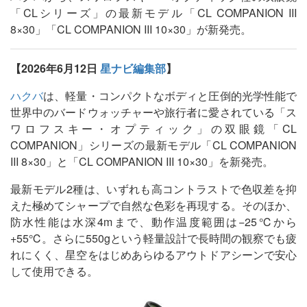
「CLシリーズ」の最新モデル「CL COMPANION III
8×30」「CL COMPANION III 10×30」が新発売。
【2026年6月12日
星ナビ編集部
】
ハクバ
は、軽量・コンパクトなボディと圧倒的光学性能で
世界中のバードウォッチャーや旅行者に愛されている「ス
ワロフスキー・オプティック」の双眼鏡「CL
COMPANION」シリーズの最新モデル「CL COMPANION
III 8×30」と「CL COMPANION III 10×30」を新発売。
最新モデル2種は、いずれも高コントラストで色収差を抑
えた極めてシャープで自然な色彩を再現する。そのほか、
防水性能は水深4mまで、動作温度範囲は−25℃から
+55℃。さらに550gという軽量設計で長時間の観察でも疲
れにくく、星空をはじめあらゆるアウトドアシーンで安心
して使用できる。