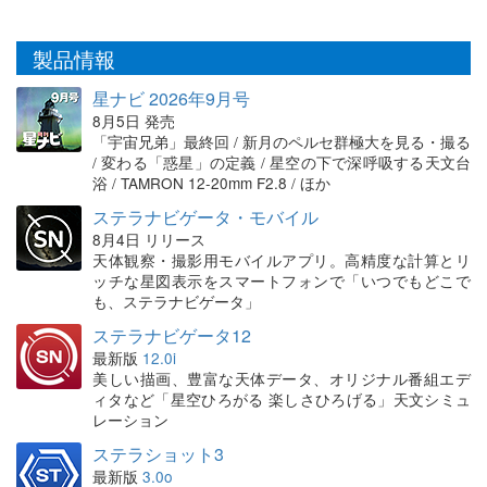
製品情報
星ナビ 2026年9月号
8月5日 発売
「宇宙兄弟」最終回 / 新月のペルセ群極大を見る・撮る
/ 変わる「惑星」の定義 / 星空の下で深呼吸する天文台
浴 / TAMRON 12-20mm F2.8 / ほか
ステラナビゲータ・モバイル
8月4日 リリース
天体観察・撮影用モバイルアプリ。高精度な計算とリ
ッチな星図表示をスマートフォンで「いつでもどこで
も、ステラナビゲータ」
ステラナビゲータ12
最新版
12.0i
美しい描画、豊富な天体データ、オリジナル番組エデ
ィタなど「星空ひろがる 楽しさひろげる」天文シミュ
レーション
ステラショット3
最新版
3.0o