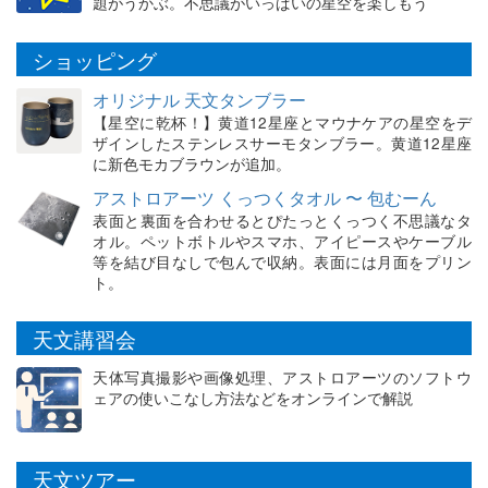
題がうかぶ。不思議がいっぱいの星空を楽しもう
ショッピング
オリジナル 天文タンブラー
【星空に乾杯！】黄道12星座とマウナケアの星空をデ
ザインしたステンレスサーモタンブラー。黄道12星座
に新色モカブラウンが追加。
アストロアーツ くっつくタオル 〜 包むーん
表面と裏面を合わせるとぴたっとくっつく不思議なタ
オル。ペットボトルやスマホ、アイピースやケーブル
等を結び目なしで包んで収納。表面には月面をプリン
ト。
天文講習会
天体写真撮影や画像処理、アストロアーツのソフトウ
ェアの使いこなし方法などをオンラインで解説
天文ツアー