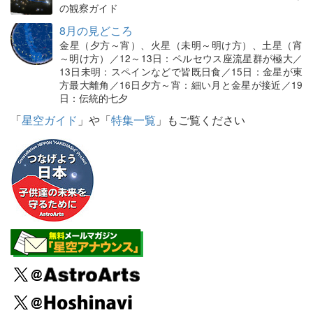
の観察ガイド
8月の見どころ
金星（夕方～宵）、火星（未明～明け方）、土星（宵
～明け方）／12～13日：ペルセウス座流星群が極大／
13日未明：スペインなどで皆既日食／15日：金星が東
方最大離角／16日夕方～宵：細い月と金星が接近／19
日：伝統的七夕
「
星空ガイド
」や「
特集一覧
」もご覧ください