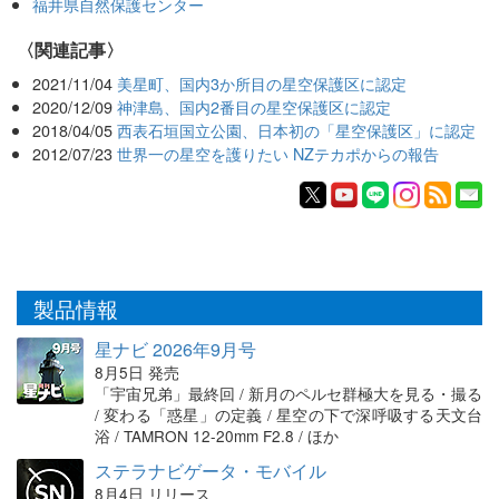
福井県自然保護センター
関連記事
2021/11/04
美星町、国内3か所目の星空保護区に認定
2020/12/09
神津島、国内2番目の星空保護区に認定
2018/04/05
西表石垣国立公園、日本初の「星空保護区」に認定
2012/07/23
世界一の星空を護りたい NZテカポからの報告
製品情報
星ナビ 2026年9月号
8月5日 発売
「宇宙兄弟」最終回 / 新月のペルセ群極大を見る・撮る
/ 変わる「惑星」の定義 / 星空の下で深呼吸する天文台
浴 / TAMRON 12-20mm F2.8 / ほか
ステラナビゲータ・モバイル
8月4日 リリース