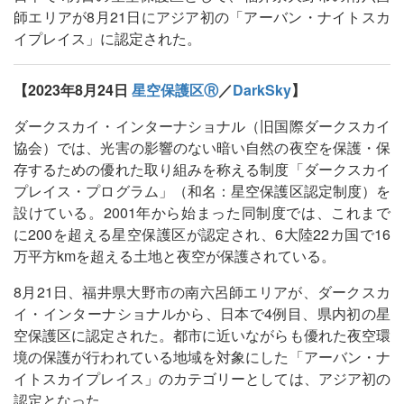
師エリアが8月21日にアジア初の「アーバン・ナイトスカ
イプレイス」に認定された。
【2023年8月24日
星空保護区Ⓡ
／
DarkSky
】
ダークスカイ・インターナショナル（旧国際ダークスカイ
協会）では、光害の影響のない暗い自然の夜空を保護・保
存するための優れた取り組みを称える制度「ダークスカイ
プレイス・プログラム」（和名：星空保護区認定制度）を
設けている。2001年から始まった同制度では、これまで
に200を超える星空保護区が認定され、6大陸22カ国で16
万平方kmを超える土地と夜空が保護されている。
8月21日、福井県大野市の南六呂師エリアが、ダークスカ
イ・インターナショナルから、日本で4例目、県内初の星
空保護区に認定された。都市に近いながらも優れた夜空環
境の保護が行われている地域を対象にした「アーバン・ナ
イトスカイプレイス」のカテゴリーとしては、アジア初の
認定となった。