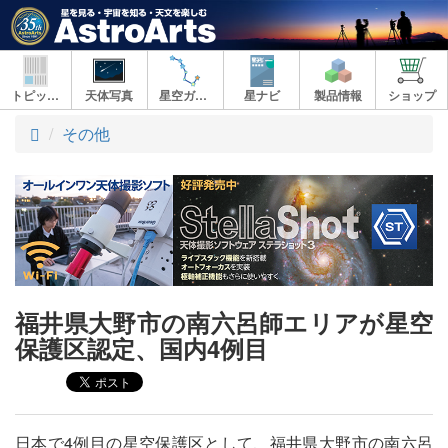
トピックス
天体写真
星空ガイド
星ナビ
製品情報
ショップ
ト
その他
ッ
プ
福井県大野市の南六呂師エリアが星空
保護区認定、国内4例目
日本で4例目の星空保護区として、福井県大野市の南六呂