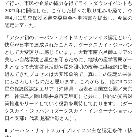
て行い、市民や企業の協力を得てライトダウンイベントも
2021年に開催した。こうした様々な取り組みを経て、今
年4月に星空保護区審査委員会へ申請書を提出し、今回の
認定に至った。
「アジア初のアーバン・ナイトスカイプレイス認定という
快挙が日本で達成されたことを、ダークスカイ・ジャパン
として大変誇りに感じています。大野市南六呂師エリアの
美しい自然環境と星空を守るために、地域の産学官民が一
丸となって光害啓発活動や屋外照明の改善に継続的に取り
組んできたプロセスは大変印象的で、真にこの認定の栄誉
にふさわしいものだと思います。これからも、他の3つの
星空保護区認定エリア（沖縄県・西表石垣国立公園／東京
都・神津島／岡山県井原市美星町）と共に、国内の光害対
策推進をリードしていく役割を期待しております」（ダー
クスカイ・ジャパン（ダークスカイ・インターナショナル
日本支部）代表 越智信彰さん）。
■ アーバン・ナイトスカイプレイスの主な認定条件（抜