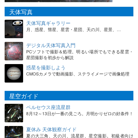
天体写真
天体写真ギャラリー
月、惑星、彗星、星雲・星団、天の川、星景、…
デジタル天体写真入門
PCソフトで撮影＆処理。明るい場所でもできる星雲・
星団撮影を初歩から解説
惑星を撮影しよう
CMOSカメラで動画撮影、ステライメージで画像処理
星空ガイド
ペルセウス座流星群
8月12～13日が一番の見ごろ。月明かりゼロの好条件！
夏休み 天体観察ガイド
夏の大三角、天の川、流星群、星空撮影。初級者向け