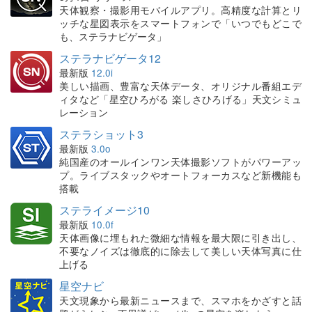
天体観察・撮影用モバイルアプリ。高精度な計算とリ
ッチな星図表示をスマートフォンで「いつでもどこで
も、ステラナビゲータ」
ステラナビゲータ12
最新版
12.0i
美しい描画、豊富な天体データ、オリジナル番組エデ
ィタなど「星空ひろがる 楽しさひろげる」天文シミュ
レーション
ステラショット3
最新版
3.0o
純国産のオールインワン天体撮影ソフトがパワーアッ
プ。ライブスタックやオートフォーカスなど新機能も
搭載
ステライメージ10
最新版
10.0f
天体画像に埋もれた微細な情報を最大限に引き出し、
不要なノイズは徹底的に除去して美しい天体写真に仕
上げる
星空ナビ
天文現象から最新ニュースまで、スマホをかざすと話