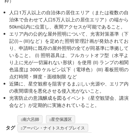
粋）
人口1万人以上の自治体の居住エリア（または複数の自
治体で合わせて人口5万人以上の居住エリア）の端から
50km以内に位置し、夜間アクセスが可能であること。
エリア内の公的な屋外照明について、光害対策基準（下
記(i)～(iii)など）を定めた照明管理計画が発効されてお
り、申請時に既存の屋外照明の全てが同基準に準拠して
いること。 (i) 照明器具は、フルカットオフ型（水平よ
り上に光が一切漏れない形状）を使用 (ii) ランプの相関
色温度は 3000 ケルビン以下（電球色） (iii) 看板照明の
点灯時間・輝度・面積制限 など
近隣に、星空観察を阻害するまぶしい光源や、エリア内
の夜間環境を悪化させる侵入光がないこと。
光害防止の意識醸成を図るイベント（星空観望会、講演
会など）が定期的に実施されていること。
南六呂師
星空保護区
タグ
アーバン・ナイトスカイプレイス