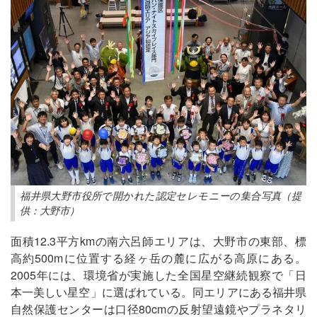
福井県大野市役所で開かれた認定セレモニーの集合写真（提
供：大野市）
面積12.3平方kmの南六呂師エリアは、大野市の東部、標
高約500mに位置する経ヶ岳の麓に広がる高原にある。
2005年には、環境省が実施した全国星空継続観察で「日
本一美しい星空」に選ばれている。同エリアにある福井県
自然保護センターは口径80cmの反射望遠鏡やプラネタリ