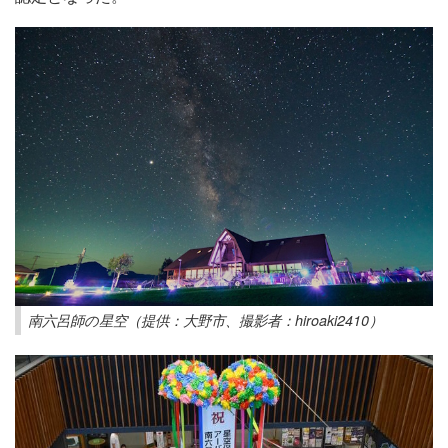
南六呂師の星空（提供：大野市、撮影者：hiroaki2410）