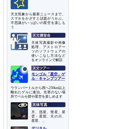
天文現象から最新ニュースまで、
スマホをかざすと話題がうかぶ。
不思議がいっぱいの星空を楽しも
う
天体写真撮影や画像
処理、アストロアー
ツのソフトウェアの
使いこなし方法など
をオンラインで解説
モンゴル「星空」ゲ
ル・キャンプツアー
ウランバートルから西へ250km以上
離れたゲルに連泊。光害のない場
所でペルセ群や星空を楽しめます
月、惑星、彗星、星
雲・星団、天の川、
星景、…
デジタル