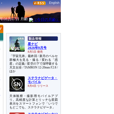
English
6年08月07日
月齢
星ナビ
2026年9月号
の
8月5日 発売
よ
「宇宙兄弟」最終回 / 新月のペルセ
群極大を見る・撮る / 変わる「惑
星」の定義 / 星空の下で深呼吸する
ち
天文台浴 / TAMRON 12-20mm F2.8 /
や
ほか
星
満
ステラナビゲータ・
モバイル
8月4日 リリース
時
1
天体観察・撮影用モバイルアプ
リ。高精度な計算とリッチな星図
表示をスマートフォンで「いつで
もどこでも、ステラナビゲータ」