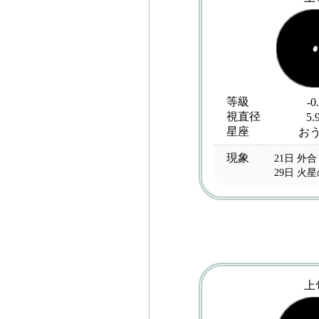
等級
-0
視直径
5.
星座
お
現象
21日 外合
29日 火
上