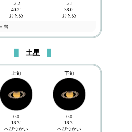
-2.2
-2.1
40.2″
38.0″
おとめ
おとめ
0日 留
土星
上旬
下旬
0.0
0.0
18.3″
18.3″
へびつかい
へびつかい