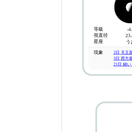
等級
-4
視直径
23.
星座
う
現象
2日 天王
3日 西方
21日 細