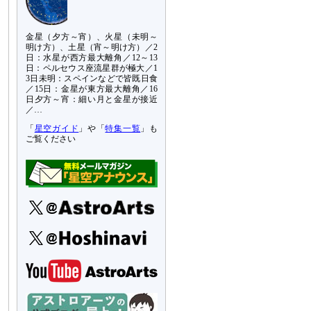
金星（夕方～宵）、火星（未明～
明け方）、土星（宵～明け方）／2
日：水星が西方最大離角／12～13
日：ペルセウス座流星群が極大／1
3日未明：スペインなどで皆既日食
／15日：金星が東方最大離角／16
日夕方～宵：細い月と金星が接近
／…
「
星空ガイド
」や「
特集一覧
」も
ご覧ください