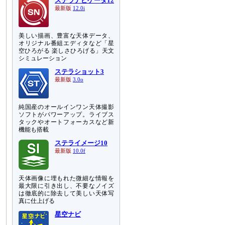
ステラナビゲータ12
最新版
12.0i
美しい描画、豊富な天体データ、
オリジナル番組エディタなど「星
空ひろがる 楽しさひろげる」天文
シミュレーション
ステラショット3
最新版
3.0o
純国産のオールインワン天体撮影
ソフトがパワーアップ。ライブス
タックやオートフォーカスなど新
機能も搭載
ステライメージ10
最新版
10.0f
天体画像に埋もれた微細な情報を
最大限に引き出し、不要なノイズ
は徹底的に除去して美しい天体写
真に仕上げる
星空ナビ