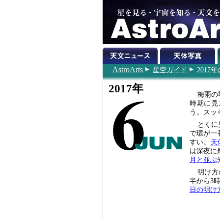
AstroArts
星空ガイド
2017
2017年
梅雨の
時期に見
う。スッ
とくに
で環が一
すい。
天
は深夜に
月と並ぶ
明け方
半から3
日の明け