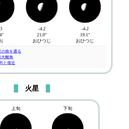
.3
-4.2
-4.2
4″
21.0″
19.1″
お
おひつじ
おひつじ
星の南を通る
最大離角
い月と接近
火星
上旬
下旬