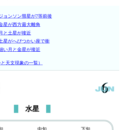
ジョンソン彗星が7等前後
金星が西方最大離角
月と土星が接近
土星がへびつかい座で衝
細い月と金星が接近
齢と天文現象の一覧）
水星
旬
中旬
下旬