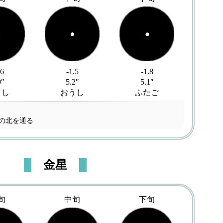
.6
-1.5
-1.8
9″
5.2″
5.1″
うし
おうし
ふたご
星の北を通る
金星
旬
中旬
下旬