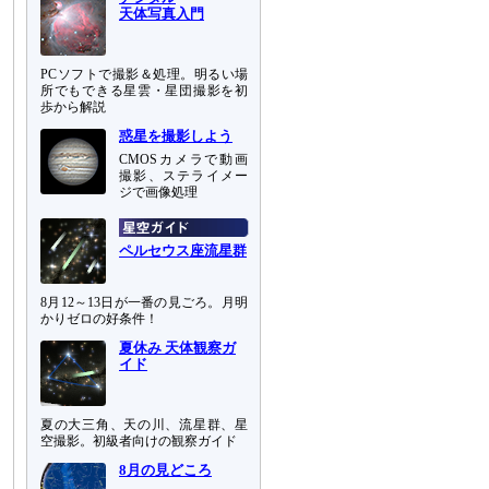
天体写真入門
PCソフトで撮影＆処理。明るい場
所でもできる星雲・星団撮影を初
歩から解説
惑星を撮影しよう
CMOSカメラで動画
撮影、ステライメー
ジで画像処理
ペルセウス座流星群
8月12～13日が一番の見ごろ。月明
かりゼロの好条件！
夏休み 天体観察ガ
イド
夏の大三角、天の川、流星群、星
空撮影。初級者向けの観察ガイド
8月の見どころ