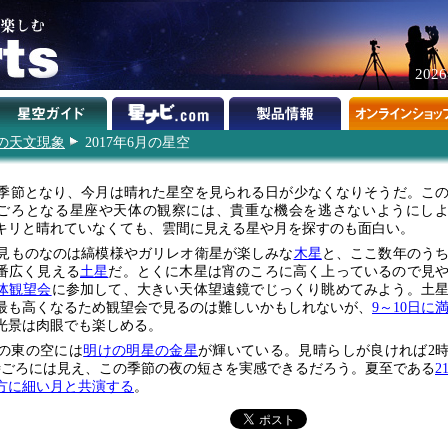
202
年の天文現象
2017年6月の星空
季節となり、今月は晴れた星空を見られる日が少なくなりそうだ。こ
ごろとなる星座や天体の観察には、貴重な機会を逃さないようにし
キリと晴れていなくても、雲間に見える星や月を探すのも面白い。
見ものなのは縞模様やガリレオ衛星が楽しみな
木星
と、ここ数年のう
番広く見える
土星
だ。とくに木星は宵のころに高く上っているので見
体観望会
に参加して、大きい天体望遠鏡でじっくり眺めてみよう。土
最も高くなるため観望会で見るのは難しいかもしれないが、
9～10日に
光景は肉眼でも楽しめる。
の東の空には
明けの明星の金星
が輝いている。見晴らしが良ければ2
時ごろには見え、この季節の夜の短さを実感できるだろう。夏至である
2
方に細い月と共演する
。