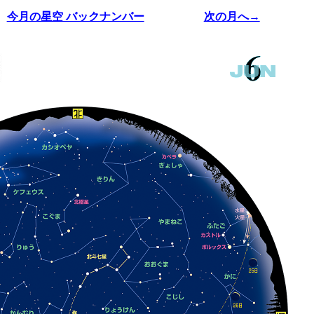
今月の星空 バックナンバー
次の月へ→