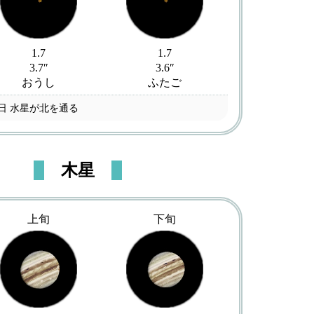
1.7
1.7
3.7″
3.6″
おうし
ふたご
9日 水星が北を通る
木星
上旬
下旬