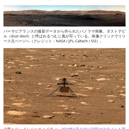
パーサビアランスの撮影データから作られたパノラマ画像。ダストデビ
ル（dust devil）と呼ばれるつむじ風が写っている。画像クリックでリリ
ース元ページへ（クレジット：NASA / JPL-Caltech / SSI）。