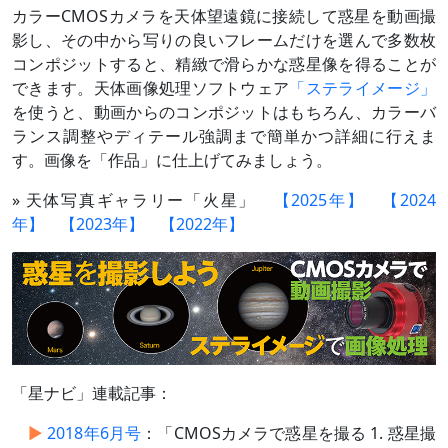
カラーCMOSカメラを天体望遠鏡に接続して惑星を動画撮
影し、その中から写りの良いフレームだけを選んで多数枚
コンポジットすると、精緻で滑らかな惑星像を得ることが
できます。天体画像処理ソフトウェア
「ステライメージ」
を使うと、動画からのコンポジットはもちろん、カラーバ
ランス調整やディテール強調まで簡単かつ詳細に行えま
す。画像を「作品」に仕上げてみましょう。
» 天体写真ギャラリー「火星」
【2025年】
【2024
年】
【2023年】
【2022年】
「星ナビ」連載記事：
2018年6月号
：「CMOSカメラで惑星を撮る 1. 惑星撮