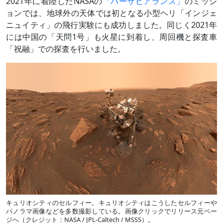
2021年に着陸したNASAの
「パーサビアランス」
のミッシ
ョンでは、地球外の天体では初となる小型ヘリ「インジェ
ニュイティ」の飛行実験にも成功しました。同じく2021年
には中国の「天問1号」も火星に到着し、周回機と探査車
「祝融」での探査を行いました。
キュリオシティのセルフィー。キュリオシティはこうしたセルフィーや
パノラマ画像などを多数撮影している。画像クリックでリリース元ペー
ジへ（クレジット：NASA / JPL-Caltech / MSSS）。