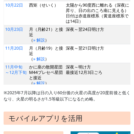
10月22日
西矩（せいく）
太陽から90度西に離れる（深夜に
昇り、日の出のころ南に見える）
日付は赤道座標系（黄道座標系で
は14日）
10月23日
月（月齢21）と接
深夜～翌24日明け方
近
（
» 解説
）
11月20日
月（月齢19）と接
深夜～翌21日明け方
近
（
» 解説
）
11月中旬
かに座の散開星団
深夜～明け方
～12月下旬
M44プレセペ星団
最接近12月3日ごろ
と接近
（
» 解説
）
12月 8日
留（りゅう）
この日を境に、天球上を東→西に
※2025年7月以降は日の入り60分後の火星の高度が20度前後と低く
動く（逆行する）ようになる
なり、火星の明るさが1.5等級以下になるため略。
12月18日
月（月齢17/18）
宵～翌19日明け方／北極で火星食
と接近
（日本時間18時ごろ）
（
» 解説
）
モバイルアプリを活用
1月12日
地球と最接近
22時37分／9608万km
（
» 解説
）