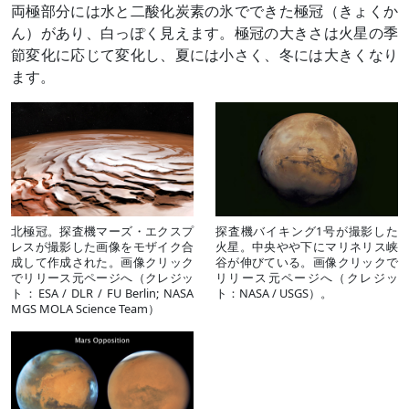
両極部分には水と二酸化炭素の氷でできた極冠（きょくか
ん）があり、白っぽく見えます。極冠の大きさは火星の季
節変化に応じて変化し、夏には小さく、冬には大きくなり
ます。
北極冠。探査機マーズ・エクスプ
探査機バイキング1号が撮影した
レスが撮影した画像をモザイク合
火星。中央やや下にマリネリス峡
成して作成された。画像クリック
谷が伸びている。画像クリックで
でリリース元ページへ（クレジッ
リリース元ページへ（クレジッ
ト：ESA / DLR / FU Berlin; NASA
ト：NASA / USGS）。
MGS MOLA Science Team）