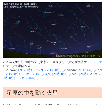
2025年7月中旬 20時の空（東京）。画像クリックで表示拡大（
ステラナ
ビゲータ
で星図作成）。
（2024年
11月（0時）
／
12月（23時30分）
／2025年
1月（23時）
／
2月
（22時30分）
／
3月（22時）
／
4月（21時30分）
／
5月（21時）
／
6月（2
0時30分）
／
7月（20時）
）
星座の中を動く火星