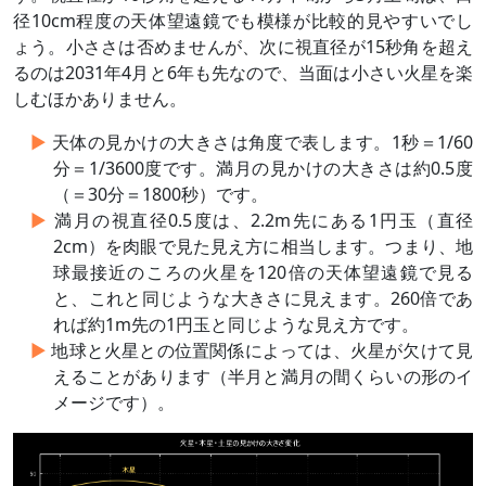
径10cm程度の天体望遠鏡でも模様が比較的見やすいでし
ょう。小ささは否めませんが、次に視直径が15秒角を超え
るのは2031年4月と6年も先なので、当面は小さい火星を楽
しむほかありません。
天体の見かけの大きさは角度で表します。1秒＝1/60
分＝1/3600度です。満月の見かけの大きさは約0.5度
（＝30分＝1800秒）です。
満月の視直径0.5度は、2.2m先にある1円玉（直径
2cm）を肉眼で見た見え方に相当します。つまり、地
球最接近のころの火星を120倍の天体望遠鏡で見る
と、これと同じような大きさに見えます。260倍であ
れば約1m先の1円玉と同じような見え方です。
地球と火星との位置関係によっては、火星が欠けて見
えることがあります（半月と満月の間くらいの形のイ
メージです）。