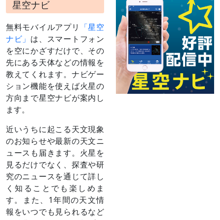
星空ナビ
1月14日
月（月齢14）と接
未明～明け方／北アメリカ、西ア
近
フリカなどで火星食（日本時間13
時ごろ）
無料モバイルアプリ
「星空
1月14日
月（月齢14/15）
夕方～翌15日未明
ナビ」
は、スマートフォン
と接近
を空にかざすだけで、その
1月17日
衝（しょう）
太陽の反対に来る（日の入りのこ
先にある天体などの情報を
（
» 解説
）
ろ昇り、深夜に南に見え、日の出
教えてくれます。ナビゲー
のころ沈む）
日付は赤道座標系（黄道座標系で
ション機能を使えば火星の
は16日）
方向まで星空ナビが案内し
1月中旬
ふたご座の1等星
夕方～明け方
ます。
～2月上旬
ポルックスと接近
最接近1月22日ごろ
（
» 解説
）
近いうちに起こる天文現象
2月 9日
月（月齢11）と大
夕方～翌10日未明／中国、シベリ
のお知らせや最新の天文ニ
接近
アなどで火星食（日本時間10日5
ュースも届きます。火星を
（
» 解説
）
時ごろ）
見るだけでなく、探査や研
2月24日
留（りゅう）
この日を境に、天球上を西→東に
究のニュースを通じて詳し
動く（順行する）ようになる
く知ることでも楽しめま
3月 8日
月（月齢9）と並
深夜～翌9日未明
ぶ
す。また、1年間の天文情
報をいつでも見られるなど
3月 9日
月（月齢9/10）と
夕方～深夜