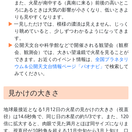
また、火星が南中する（真南に来る）前後の高いとこ
ろにあるときは大気の影響が小さくなり、低いときよ
りも見やすくなります。
一見しただけでは、模様の濃淡は見えません。じっく
り眺めていると、少しずつわかるようになってきま
す。
公開天文台や科学館などで開催される観望会（観察
会、観測会）では、大きい望遠鏡で火星を見ることが
できます。お近くのイベント情報は、
全国プラネタリ
ウム＆公開天文台情報ページ「パオナビ」
で検索して
みてください。
見かけの大きさ
地球最接近となる1月12日の火星の見かけの大きさ（視直
径）は14.6秒角で、同じ日の木星の約1/3です。また、120
倍に拡大すると、肉眼で見た満月とほぼ同サイズになりま
す。視直径が10秒角を超える11月中旬から3月上旬は、口