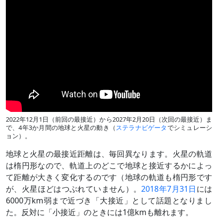
2022年12月1日（前回の最接近）から2027年2月20日（次回の最接近）ま
で、4年3か月間の地球と火星の動き（
ステラナビゲータ
でシミュレーシ
ョン）。
地球と火星の最接近距離は、毎回異なります。火星の軌道
は楕円形なので、軌道上のどこで地球と接近するかによっ
て距離が大きく変化するのです（地球の軌道も楕円形です
が、火星ほどはつぶれていません）。
2018年7月31日
には
6000万km弱まで近づき「大接近」として話題となりまし
た。反対に「小接近」のときには1億kmも離れます。