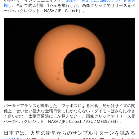
小型ヘリ・インジェニュイティ。
2024年1月までに72回のフライトを実
施
し、合計で約2時間、17kmを飛行した。画像クリックでリリース元ペ
ージへ（クレジット：NASA / JPL-Caltech）。
パーサビアランスが撮影した、フォボスによる日食。見かけサイズの関
係上、せいぜい巨大な金環日食にしかならない（ダイモスはさらに小さ
く遠いので、太陽面通過にしか見えない）。画像クリックでリリース元
ページへ（クレジット：NASA / JPL-Caltech / ASU / MSSS / SSI）。
日本では、火星の衛星からのサンプルリターンを試みる