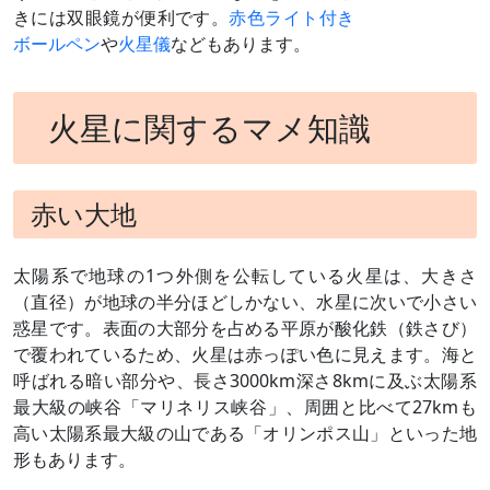
きには双眼鏡が便利です。
赤色ライト付き
ボールペン
や
火星儀
などもあります。
火星に関するマメ知識
赤い大地
太陽系で地球の1つ外側を公転している火星は、大きさ
（直径）が地球の半分ほどしかない、水星に次いで小さい
惑星です。表面の大部分を占める平原が酸化鉄（鉄さび）
で覆われているため、火星は赤っぽい色に見えます。海と
呼ばれる暗い部分や、長さ3000km深さ8kmに及ぶ太陽系
最大級の峡谷「マリネリス峡谷」、周囲と比べて27kmも
高い太陽系最大級の山である「オリンポス山」といった地
形もあります。