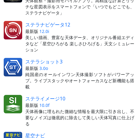
天体観察・撮影用モバイルアプリ。高精度な計算とリッ
チな星図表示をスマートフォンで「いつでもどこでも、
ステラナビゲータ」
ステラナビゲータ12
最新版
12.0i
美しい描画、豊富な天体データ、オリジナル番組エディ
タなど「星空ひろがる 楽しさひろげる」天文シミュレー
ション
ステラショット3
最新版
3.0o
純国産のオールインワン天体撮影ソフトがパワーアッ
プ。ライブスタックやオートフォーカスなど新機能も搭
載
ステライメージ10
最新版
10.0f
天体画像に埋もれた微細な情報を最大限に引き出し、不
要なノイズは徹底的に除去して美しい天体写真に仕上げ
る
星空ナビ