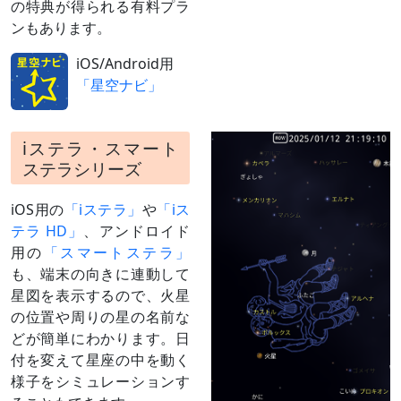
並ぶ
の特典が得られる有料プラ
3月中旬
ふたご座の1等星
夕方～未明
ンもあります。
～4月上旬
ポルックスと接近
最接近3月30日ごろ
iOS/Android用
4月 5日
月（月齢7）と接
夕方～翌6日未明
近
「星空ナビ」
（
» 解説
）
5月 1日
東矩（とうく）
太陽から90度東に離れる（日の入
りのころ南に見え、深夜に沈む）
iステラ・スマート
日付は赤道座標系（黄道座標系で
ステラシリーズ
は4月21日）
5月 3日
月（月齢6）と並
深夜
iOS用の
「iステラ」
や
「iス
ぶ
テラ HD」
、アンドロイド
5月 4日
月（月齢7）と並
夕方～深夜
用の
「スマートステラ」
ぶ
も、端末の向きに連動して
4月下旬
かに座の散開星団
夕方～深夜
～5月中旬
M44プレセペ星団
最接近5月5日ごろ
星図を表示するので、火星
と大接近
の位置や周りの星の名前な
（
» 解説
）
どが簡単にわかります。日
6月 1日
月（月齢5）と大
夕方～深夜
付を変えて星座の中を動く
接近
様子をシミュレーションす
（
» 解説
）