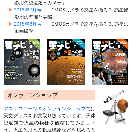
影用の望遠鏡とカメラ」
2018年7月号
：「CMOSカメラで惑星を撮る 2. 惑星撮
影用の準備と実際」
2018年8月号
：「CMOSカメラで惑星を撮る 3. 惑星の
動画撮影」
オンラインショップ
アストロアーツのオンラインショップ
では
天文グッズを多数取り扱っています。天体
望遠鏡で火星の模様を観察してみましょ
う。火星と月との接近現象などを眺めると