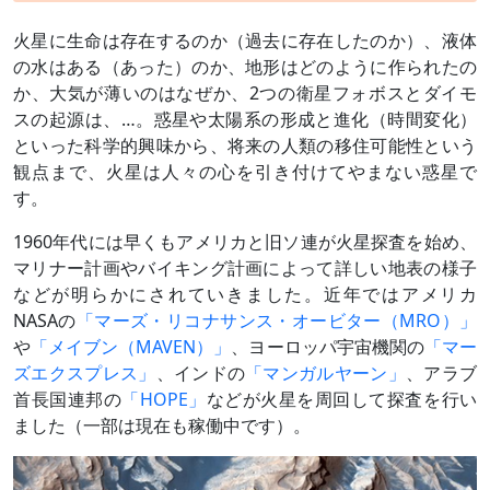
火星に生命は存在するのか（過去に存在したのか）、液体
の水はある（あった）のか、地形はどのように作られたの
か、大気が薄いのはなぜか、2つの衛星フォボスとダイモ
スの起源は、…。惑星や太陽系の形成と進化（時間変化）
といった科学的興味から、将来の人類の移住可能性という
観点まで、火星は人々の心を引き付けてやまない惑星で
す。
1960年代には早くもアメリカと旧ソ連が火星探査を始め、
マリナー計画やバイキング計画によって詳しい地表の様子
などが明らかにされていきました。近年ではアメリカ
NASAの
「マーズ・リコナサンス・オービター（MRO）」
や
「メイブン（MAVEN）」
、ヨーロッパ宇宙機関の
「マー
ズエクスプレス」
、インドの
「マンガルヤーン」
、アラブ
首長国連邦の
「HOPE」
などが火星を周回して探査を行い
ました（一部は現在も稼働中です）。