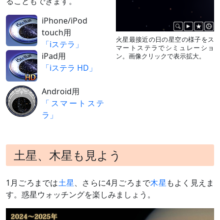
ることもできます。
6月上旬
しし座の1等星レ
夕方～宵
～下旬
グルスと大接近
最接近17日ごろ
iPhone/iPod
（
» 解説
）
touch用
6月30日
月（月齢5）と接
夕方～宵／北太平洋などで火星食
火星最接近の日の星空の様子をス
近
（日本時間10時ごろ）
「iステラ」
マートステラでシミュレーショ
iPad用
ン。画像クリックで表示拡大。
「iステラ HD」
Android用
「スマートステ
ラ」
土星、木星も見よう
1月ごろまでは
土星
、さらに4月ごろまで
木星
もよく見えま
す。惑星ウォッチングを楽しみましょう。