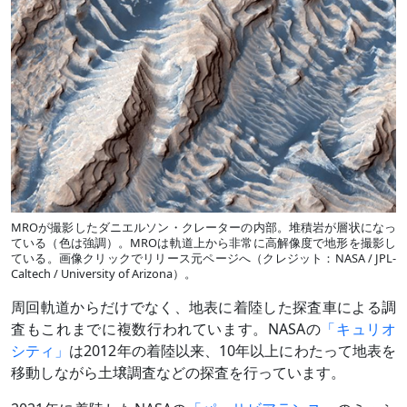
MROが撮影したダニエルソン・クレーターの内部。堆積岩が層状になっ
ている（色は強調）。MROは軌道上から非常に高解像度で地形を撮影し
ている。画像クリックでリリース元ページへ（クレジット：NASA / JPL-
Caltech / University of Arizona）。
周回軌道からだけでなく、地表に着陸した探査車による調
査もこれまでに複数行われています。NASAの
「キュリオ
シティ」
は2012年の着陸以来、10年以上にわたって地表を
移動しながら土壌調査などの探査を行っています。