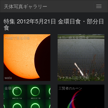
天体写真ギャラリー
Togg
navig
特集 2012年5月21日 金環日食・部分日
食
Hα線で見る日食
水田に映る金環日食
wata
マナスル山荘天文館
金環日食
三賢者のルーン