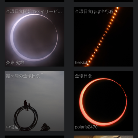
金環日食開始のベイリービーズ
金環日食ほぼ全行程
斉東 究哉
heikichi
霞ヶ浦の金環日食
金環日食
中俣透
polaris2470