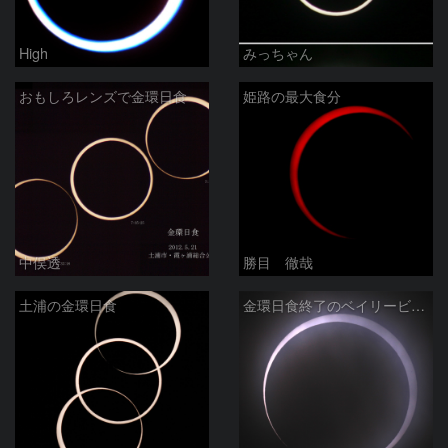
High
みっちゃん
おもしろレンズで金環日食
姫路の最大食分
中俣透
勝目 徹哉
土浦の金環日食
金環日食終了のベイリービーズ