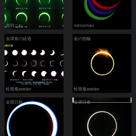
赤羽こね
mirrorman
金環食の経過
金の指輪
蛙聲庵aseian
蛙聲庵aseian
金環日蝕
金環日食