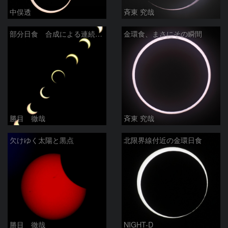
中俣透
斉東 究哉
部分日食 合成による連続写真
金環食、まさにその瞬間
勝目 徹哉
斉東 究哉
欠けゆく太陽と黒点
北限界線付近の金環日食
勝目 徹哉
NIGHT-D