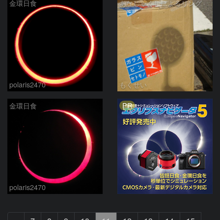
金環日食
あなじゃくしによるリング
polaris2470
もくせい
PR
金環日食
polaris2470