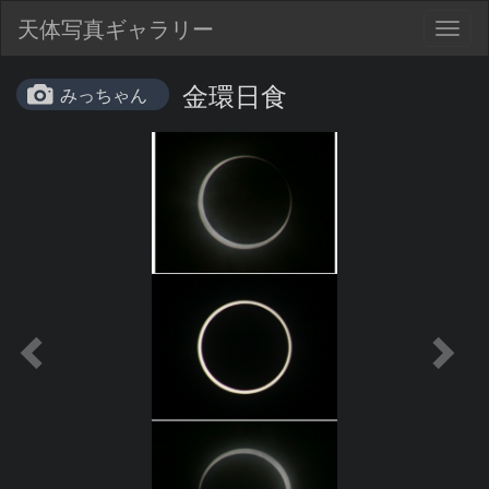
天体写真ギャラリー
Togg
navig
金環日食
みっちゃん