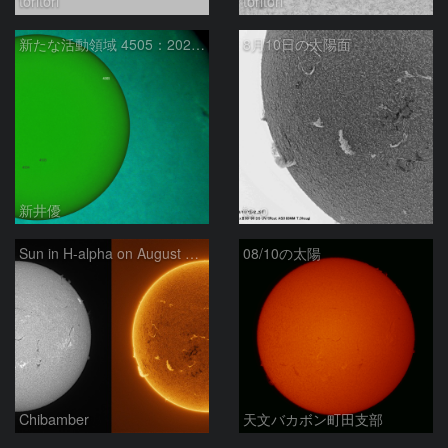
toritori
toritori
新たな活動領域 4505：2026/08/10
8月10日の太陽面
新井優
ta-o
Sun in H-alpha on August 10, 2026
08/10の太陽
Chibamber
天文バカボン町田支部