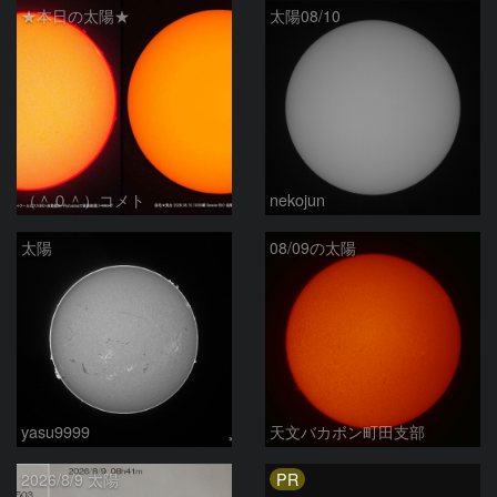
★本日の太陽★
太陽08/10
（＾０＾）コメト
nekojun
太陽
08/09の太陽
yasu9999
天文バカボン町田支部
PR
2026/8/9 太陽