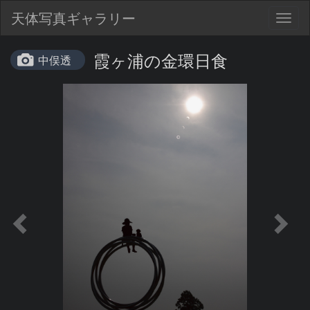
天体写真ギャラリー
Togg
navig
霞ヶ浦の金環日食
中俣透