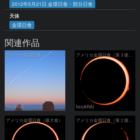
2012年5月21日 金環日食・部分日食
天体
金環日食
関連作品
アメリカ金環日食
アメリカ金環日食（第３接触）
hiroARAI
hiroARAI
アメリカ金環日食（最大食）
アメリカ金環日食（第２接触）