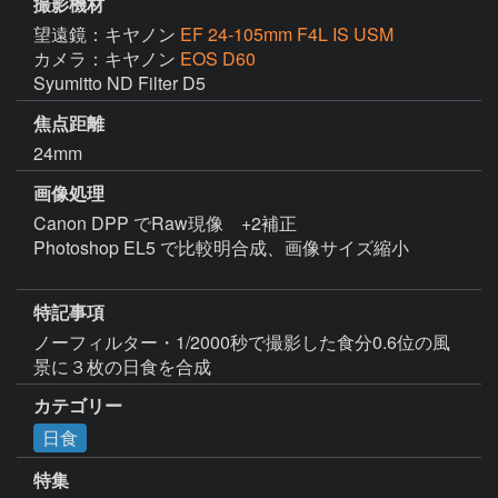
撮影機材
望遠鏡：キヤノン
EF 24-105mm F4L IS USM
カメラ：キヤノン
EOS D60
Syumitto ND Filter D5
焦点距離
24mm
画像処理
Canon DPP でRaw現像　+2補正

Photoshop EL5 で比較明合成、画像サイズ縮小

特記事項
ノーフィルター・1/2000秒で撮影した食分0.6位の風
景に３枚の日食を合成
カテゴリー
日食
特集