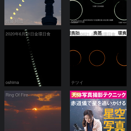
佐藤 純哉
oshima
2020年6月21日金環日食
20200621 台湾金環日食
oshima
テツイ
PR
Ring Of Fire