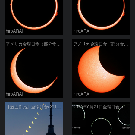
hiroARAI
hiroARAI
アメリカ金環日食（部分食その２）
アメリカ金環日食（部分食その１）
hiroARAI
hiroARAI
【過去作品】金環日食(2012年5月21日)の連続写真と東京スカイツリー
2020年6月21日金環日食（拡大）