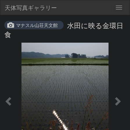
天体写真ギャラリー
Togg
navig
水田に映る金環日
マナスル山荘天文館
食