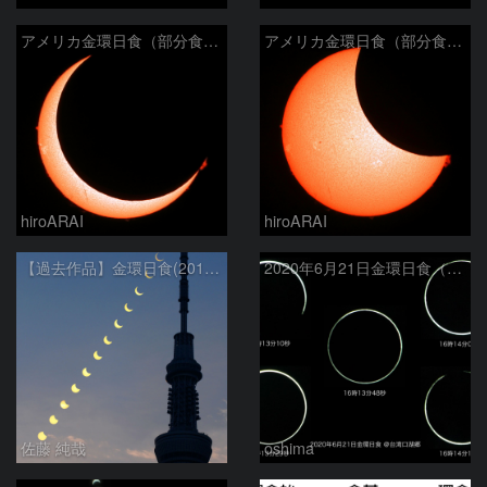
アメリカ金環日食（部分食その２）
アメリカ金環日食（部分食その１）
hiroARAI
hiroARAI
【過去作品】金環日食(2012年5月21日)の連続写真と東京スカイツリー
2020年6月21日金環日食（拡大）
佐藤 純哉
oshima