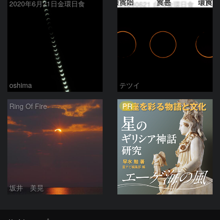
2020年6月21日金環日食
20200621 台湾金環日食
oshima
テツイ
PR
Ring Of Fire
坂井 美晃