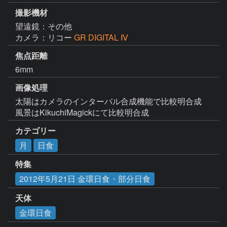
撮影機材
望遠鏡：その他
カメラ：リコー
GR DIGITAL Ⅳ
焦点距離
6mm
画像処理
太陽はカメラのインターバル合成機能で比較明合成

風景はKikuchiMagickにて比較明合成
カテゴリー
月
日食
特集
2012年5月21日 金環日食・部分日食
天体
金環日食