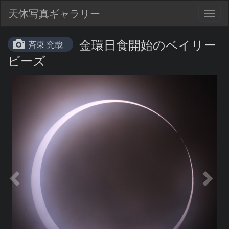
天体写真ギャラリー
Togg
navig
金環日食開始のベイリー
斉東 究哉
ビーズ