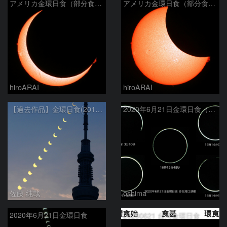
アメリカ金環日食（部分食その２）
アメリカ金環日食（部分食その１）
hiroARAI
hiroARAI
【過去作品】金環日食(2012年5月21日)の連続写真と東京スカイツリー
2020年6月21日金環日食（拡大）
佐藤 純哉
oshima
2020年6月21日金環日食
20200621 台湾金環日食