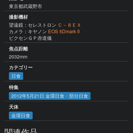
東京都武蔵野市
撮影機材
望遠鏡：セレストロン
Ｃ－８ＥＸ
カメラ：キヤノン
EOS 5Dmark II
ビクセンＧＰ赤道儀
焦点距離
2032mm
カテゴリー
日食
特集
2012年5月21日 金環日食・部分日食
天体
金環日食
関連作品