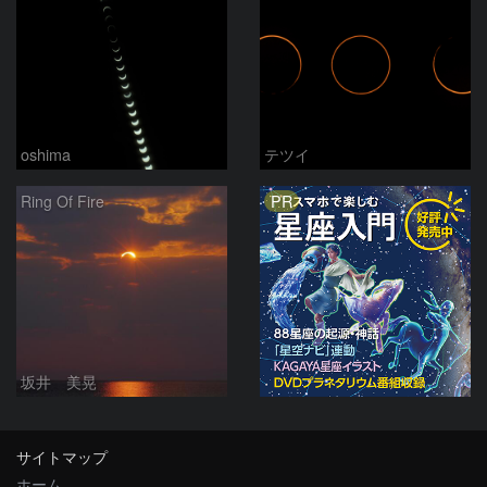
oshima
テツイ
PR
Ring Of Fire
坂井 美晃
サイトマップ
ホーム