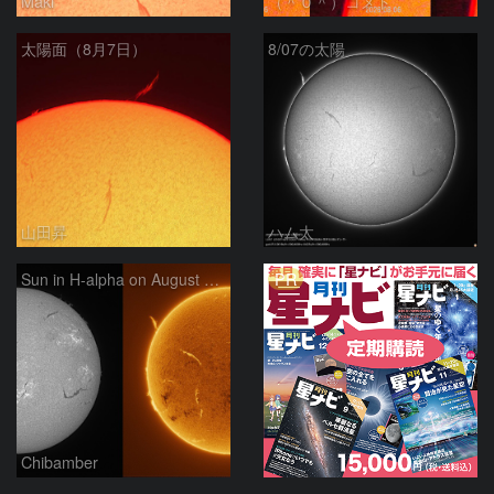
Maki
（＾０＾）コメト
太陽面（8月7日）
8/07の太陽
山田昇
ハム太
PR
Sun in H-alpha on August 7, 2026
Chibamber