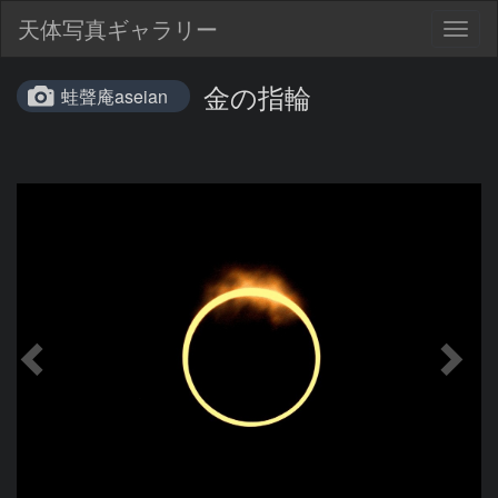
天体写真ギャラリー
Togg
navig
金の指輪
蛙聲庵aseian