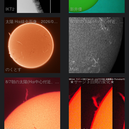
IKT2
新井優
太陽 Hα線全面像 2026/08/07
8/7朝の太陽(Hα中心付近、4498、4502付近)
のくとす
Maki
8/7朝の太陽(Hα中心付近、プロミネンス)
★サージ３日間の変化★