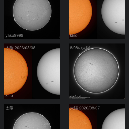
yasu9999
kino
太陽 2026/08/08
8/08の太陽
kino
ハム太
太陽
太陽 2026/08/07