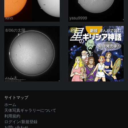
kino
yasu9999
PR
8/06の太陽
ハム太
サイトマップ
ホーム
天体写真ギャラリーについて
利用規約
ログイン/新規登録
お問い合わせ