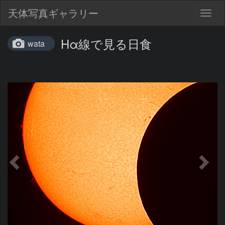
天体写真ギャラリー
Togg
navig
Hα線で見る日食
wata