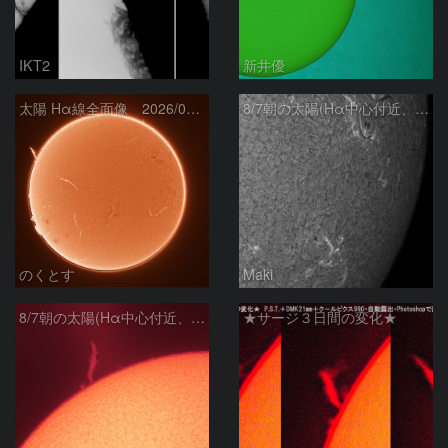
IKT2
新井優
太陽 Hα線全面像 2026/08/07
8/7朝の太陽(Hα中心付近、4498、4502付近)
のくとす
Maki
8/7朝の太陽(Hα中心付近、プロミネンス)
★サージ３日間の変化★