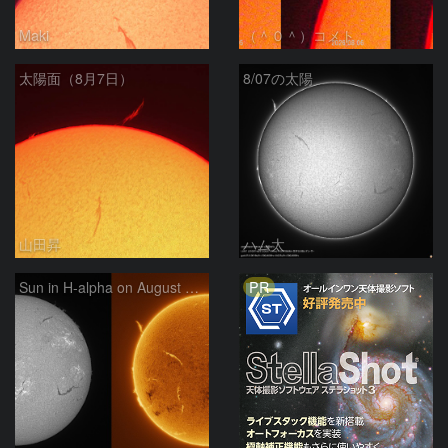
Maki
（＾０＾）コメト
太陽面（8月7日）
8/07の太陽
山田昇
ハム太
PR
Sun in H-alpha on August 7, 2026