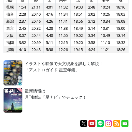
場所
始
終
出
南中
没
出
南中
没
札幌
1:54
21:11
4:01
11:32
19:03
2:48
10:24
18:16
仙台
2:28
20:40
4:16
11:34
18:51
3:02
10:26
18:03
新潟
2:37
20:46
4:26
11:41
18:56
3:12
10:34
18:08
東京
2:45
20:32
4:28
11:38
18:49
3:14
10:31
18:00
大阪
3:07
20:44
4:48
11:55
19:02
3:34
10:49
18:14
福岡
3:32
20:59
5:11
12:15
19:20
3:58
11:10
18:32
那覇
4:10
20:43
5:38
12:26
19:15
4:24
11:21
18:26
イラストや映像で天文現象を詳しく解説！
「アストロガイド 星空年鑑」
最新情報は
月刊雑誌「星ナビ」でチェック！