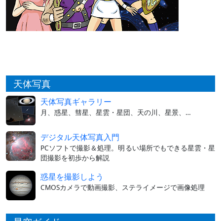
天体写真
天体写真ギャラリー
月、惑星、彗星、星雲・星団、天の川、星景、…
デジタル天体写真入門
PCソフトで撮影＆処理。明るい場所でもできる星雲・星
団撮影を初歩から解説
惑星を撮影しよう
CMOSカメラで動画撮影、ステライメージで画像処理