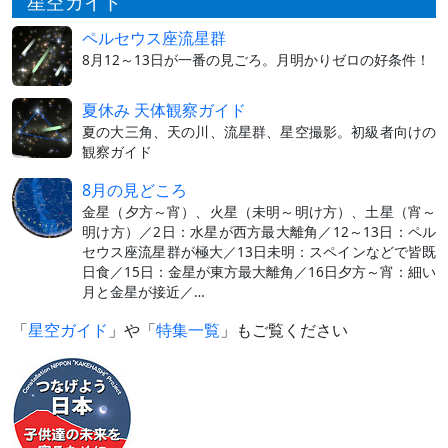
星空ガイド
ペルセウス座流星群
8月12～13日が一番の見ごろ。月明かりゼロの好条件！
夏休み 天体観察ガイド
夏の大三角、天の川、流星群、星空撮影。初級者向けの
観察ガイド
8月の見どころ
金星（夕方～宵）、火星（未明～明け方）、土星（宵～
明け方）／2日：水星が西方最大離角／12～13日：ペル
セウス座流星群が極大／13日未明：スペインなどで皆既
日食／15日：金星が東方最大離角／16日夕方～宵：細い
月と金星が接近／…
「
星空ガイド
」や「
特集一覧
」もご覧ください