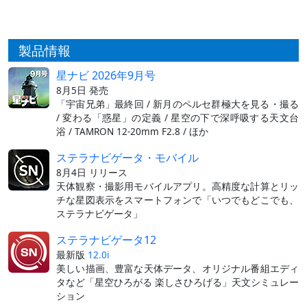
製品情報
星ナビ 2026年9月号
8月5日 発売
「宇宙兄弟」最終回 / 新月のペルセ群極大を見る・撮る
/ 変わる「惑星」の定義 / 星空の下で深呼吸する天文台
浴 / TAMRON 12-20mm F2.8 / ほか
ステラナビゲータ・モバイル
8月4日 リリース
天体観察・撮影用モバイルアプリ。高精度な計算とリッ
チな星図表示をスマートフォンで「いつでもどこでも、
ステラナビゲータ」
ステラナビゲータ12
最新版
12.0i
美しい描画、豊富な天体データ、オリジナル番組エディ
タなど「星空ひろがる 楽しさひろげる」天文シミュレー
ション