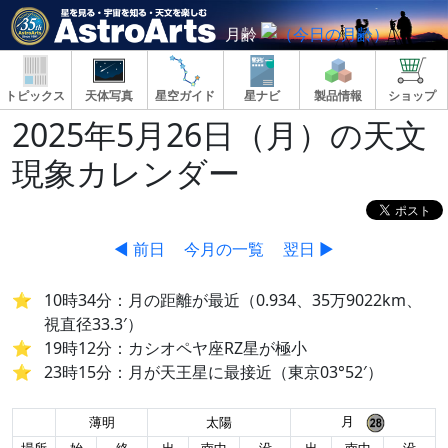
月齢
トピックス
天体写真
星空ガイド
星ナビ
製品情報
ショップ
2025年5月26日（月）の天文
現象カレンダー
◀ 前日
今月の一覧
翌日 ▶
10時34分：月の距離が最近（0.934、35万9022km、
視直径33.3′）
19時12分：カシオペヤ座RZ星が極小
23時15分：月が天王星に最接近（東京03°52′）
月
薄明
太陽