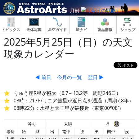
月齢
トピックス
天体写真
星空ガイド
星ナビ
製品情報
ショップ
2025年5月25日（日）の天文
現象カレンダー
◀ 前日
今月の一覧
翌日 ▶
りゅう座R星が極大（6.7～13.2等、周期246日）
08時：217P/リニア彗星が近日点を通過（周期7.8年）
08時22分：水星と天王星が最接近（東京00°08′）
月
薄明
太陽
場所
始
終
出
南中
没
出
南中
没