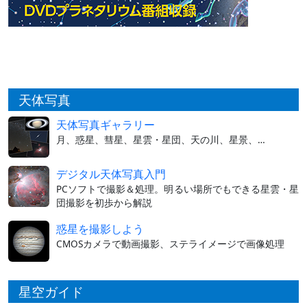
天体写真
天体写真ギャラリー
月、惑星、彗星、星雲・星団、天の川、星景、…
デジタル天体写真入門
PCソフトで撮影＆処理。明るい場所でもできる星雲・星
団撮影を初歩から解説
惑星を撮影しよう
CMOSカメラで動画撮影、ステライメージで画像処理
星空ガイド