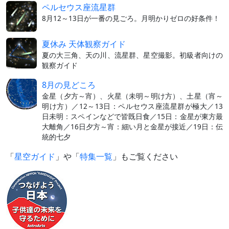
ペルセウス座流星群
8月12～13日が一番の見ごろ。月明かりゼロの好条件！
夏休み 天体観察ガイド
夏の大三角、天の川、流星群、星空撮影。初級者向けの
観察ガイド
8月の見どころ
金星（夕方～宵）、火星（未明～明け方）、土星（宵～
明け方）／12～13日：ペルセウス座流星群が極大／13
日未明：スペインなどで皆既日食／15日：金星が東方最
大離角／16日夕方～宵：細い月と金星が接近／19日：伝
統的七夕
「
星空ガイド
」や「
特集一覧
」もご覧ください