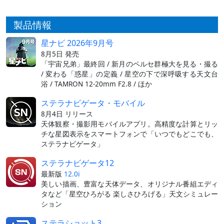
製品情報
星ナビ 2026年9月号
8月5日 発売
「宇宙兄弟」最終回 / 新月のペルセ群極大を見る・撮る
/ 変わる「惑星」の定義 / 星空の下で深呼吸する天文台
浴 / TAMRON 12-20mm F2.8 / ほか
ステラナビゲータ・モバイル
8月4日 リリース
天体観察・撮影用モバイルアプリ。高精度な計算とリッ
チな星図表示をスマートフォンで「いつでもどこでも、
ステラナビゲータ」
ステラナビゲータ12
最新版
12.0i
美しい描画、豊富な天体データ、オリジナル番組エディ
タなど「星空ひろがる 楽しさひろげる」天文シミュレー
ション
ステラショット3