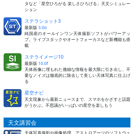
タなど「星空ひろがる 楽しさひろげる」天文シミュレー
ション
ステラショット3
最新版
3.0o
純国産のオールインワン天体撮影ソフトがパワーアッ
プ。ライブスタックやオートフォーカスなど新機能も搭
載
ステライメージ10
最新版
10.0f
天体画像に埋もれた微細な情報を最大限に引き出し、不
要なノイズは徹底的に除去して美しい天体写真に仕上げ
る
星空ナビ
天文現象から最新ニュースまで、スマホをかざすと話題
がうかぶ。不思議がいっぱいの星空を楽しもう
天文講習会
天体写真撮影や画像処理、アストロアーツのソフトウェ