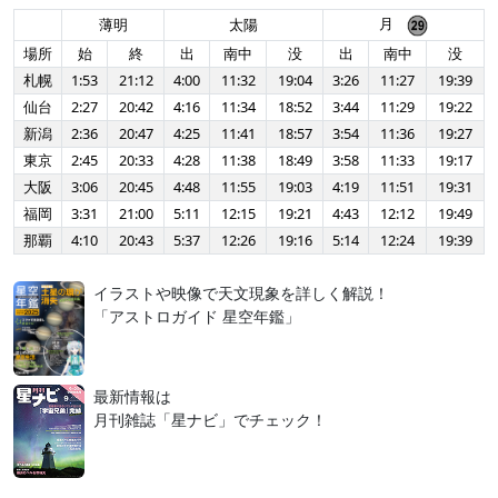
月
薄明
太陽
場所
始
終
出
南中
没
出
南中
没
札幌
1:53
21:12
4:00
11:32
19:04
3:26
11:27
19:39
仙台
2:27
20:42
4:16
11:34
18:52
3:44
11:29
19:22
新潟
2:36
20:47
4:25
11:41
18:57
3:54
11:36
19:27
東京
2:45
20:33
4:28
11:38
18:49
3:58
11:33
19:17
大阪
3:06
20:45
4:48
11:55
19:03
4:19
11:51
19:31
福岡
3:31
21:00
5:11
12:15
19:21
4:43
12:12
19:49
那覇
4:10
20:43
5:37
12:26
19:16
5:14
12:24
19:39
イラストや映像で天文現象を詳しく解説！
「アストロガイド 星空年鑑」
最新情報は
月刊雑誌「星ナビ」でチェック！