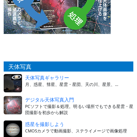
天体写真
天体写真ギャラリー
月、惑星、彗星、星雲・星団、天の川、星景、…
デジタル天体写真入門
PCソフトで撮影＆処理。明るい場所でもできる星雲・星
団撮影を初歩から解説
惑星を撮影しよう
CMOSカメラで動画撮影、ステライメージで画像処理