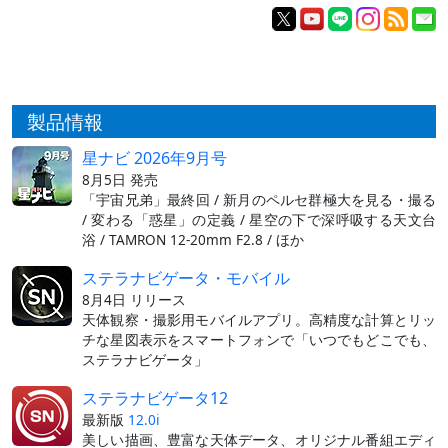
製品情報
星ナビ 2026年9月号
8月5日 発売
「宇宙兄弟」最終回 / 新月のペルセ群極大を見る・撮る
/ 変わる「惑星」の定義 / 星空の下で深呼吸する天文台
浴 / TAMRON 12-20mm F2.8 / ほか
ステラナビゲータ・モバイル
8月4日 リリース
天体観察・撮影用モバイルアプリ。高精度な計算とリッ
チな星図表示をスマートフォンで「いつでもどこでも、
ステラナビゲータ」
ステラナビゲータ12
最新版
12.0i
美しい描画、豊富な天体データ、オリジナル番組エディ