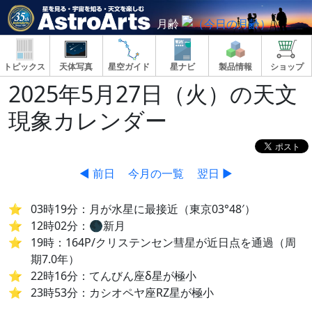
月齢
トピックス
天体写真
星空ガイド
星ナビ
製品情報
ショップ
2025年5月27日（火）の天文
現象カレンダー
◀ 前日
今月の一覧
翌日 ▶
03時19分：月が水星に最接近（東京03°48′）
12時02分：🌑新月
19時：164P/クリステンセン彗星が近日点を通過（周
期7.0年）
22時16分：てんびん座δ星が極小
23時53分：カシオペヤ座RZ星が極小