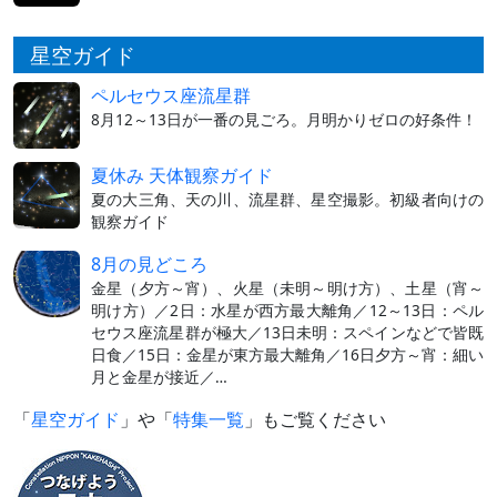
星空ガイド
ペルセウス座流星群
8月12～13日が一番の見ごろ。月明かりゼロの好条件！
夏休み 天体観察ガイド
夏の大三角、天の川、流星群、星空撮影。初級者向けの
観察ガイド
8月の見どころ
金星（夕方～宵）、火星（未明～明け方）、土星（宵～
明け方）／2日：水星が西方最大離角／12～13日：ペル
セウス座流星群が極大／13日未明：スペインなどで皆既
日食／15日：金星が東方最大離角／16日夕方～宵：細い
月と金星が接近／…
「
星空ガイド
」や「
特集一覧
」もご覧ください