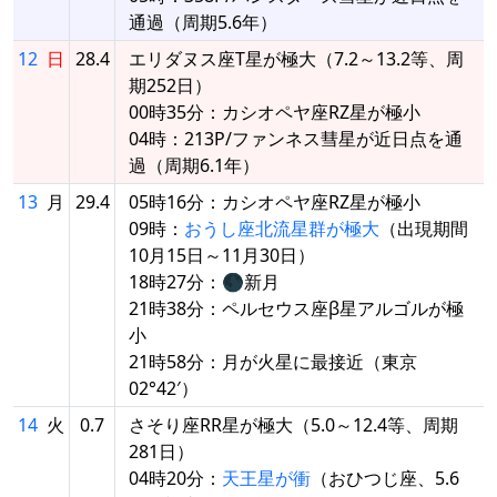
通過（周期5.6年）
12
日
28.4
エリダヌス座T星が極大（7.2～13.2等、周
期252日）
00時35分：カシオペヤ座RZ星が極小
04時：213P/ファンネス彗星が近日点を通
過（周期6.1年）
13
月
29.4
05時16分：カシオペヤ座RZ星が極小
09時：
おうし座北流星群が極大
（出現期間
10月15日～11月30日）
18時27分：🌑新月
21時38分：ペルセウス座β星アルゴルが極
小
21時58分：月が火星に最接近（東京
02°42′）
14
火
0.7
さそり座RR星が極大（5.0～12.4等、周期
281日）
04時20分：
天王星が衝
（おひつじ座、5.6