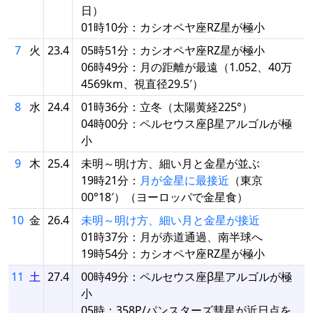
日）
01時10分：カシオペヤ座RZ星が極小
7
火
23.4
05時51分：カシオペヤ座RZ星が極小
06時49分：月の距離が最遠（1.052、40万
4569km、視直径29.5′）
8
水
24.4
01時36分：立冬（太陽黄経225°）
04時00分：ペルセウス座β星アルゴルが極
小
9
木
25.4
未明～明け方、細い月と金星が並ぶ
19時21分：
月が金星に最接近
（東京
00°18′）（ヨーロッパで金星食）
10
金
26.4
未明～明け方、細い月と金星が接近
01時37分：月が赤道通過、南半球へ
19時54分：カシオペヤ座RZ星が極小
11
土
27.4
00時49分：ペルセウス座β星アルゴルが極
小
05時：358P/パンスターズ彗星が近日点を