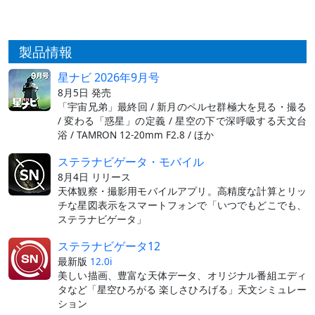
製品情報
星ナビ 2026年9月号
8月5日 発売
「宇宙兄弟」最終回 / 新月のペルセ群極大を見る・撮る
/ 変わる「惑星」の定義 / 星空の下で深呼吸する天文台
浴 / TAMRON 12-20mm F2.8 / ほか
ステラナビゲータ・モバイル
8月4日 リリース
天体観察・撮影用モバイルアプリ。高精度な計算とリッ
チな星図表示をスマートフォンで「いつでもどこでも、
ステラナビゲータ」
ステラナビゲータ12
最新版
12.0i
美しい描画、豊富な天体データ、オリジナル番組エディ
タなど「星空ひろがる 楽しさひろげる」天文シミュレー
ション