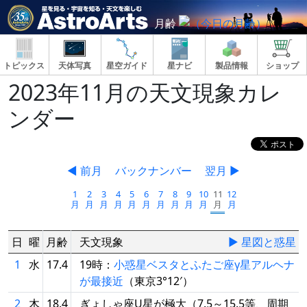
月齢
トピックス
天体写真
星空ガイド
星ナビ
製品情報
ショップ
2023年11月の天文現象カレ
ンダー
◀ 前月
バックナンバー
翌月 ▶
1
2
3
4
5
6
7
8
9
10
11
12
月
月
月
月
月
月
月
月
月
月
月
月
日
曜
月齢
天文現象
▶ 星図と惑星
1
水
17.4
19時：
小惑星ベスタとふたご座γ星アルヘナ
が最接近
（東京3°12′）
2
木
18.4
ぎょしゃ座U星が極大（7.5～15.5等、周期