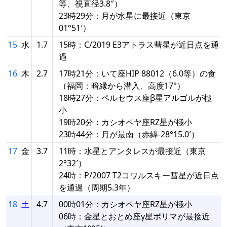
等、視直径3.8″）
23時29分：月が水星に最接近（東京
01°51′）
15
水
1.7
15時：C/2019 E3アトラス彗星が近日点を通
過
16
木
2.7
17時21分：いて座HIP 88012（6.0等）の食
（福岡：暗縁から潜入、高度17°）
18時27分：ペルセウス座β星アルゴルが極
小
19時20分：カシオペヤ座RZ星が極小
23時44分：月が最南（赤緯-28°15.0′）
17
金
3.7
11時：水星とアンタレスが最接近（東京
2°32′）
24時：P/2007 T2コワルスキー彗星が近日点
を通過（周期5.3年）
18
土
4.7
00時01分：カシオペヤ座RZ星が極小
06時：金星とおとめ座γ星ポリマが最接近