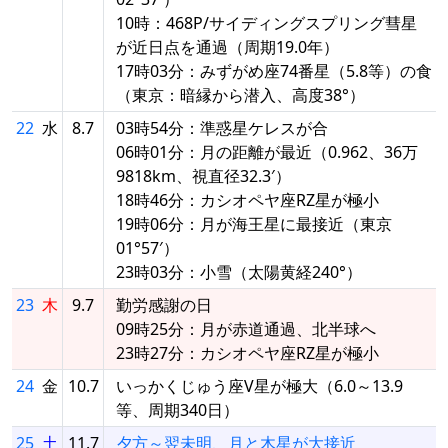
10時：468P/サイディングスプリング彗星
が近日点を通過（周期19.0年）
17時03分：みずがめ座74番星（5.8等）の食
（東京：暗縁から潜入、高度38°）
22
水
8.7
03時54分：準惑星ケレスが合
06時01分：月の距離が最近（0.962、36万
9818km、視直径32.3′）
18時46分：カシオペヤ座RZ星が極小
19時06分：月が海王星に最接近（東京
01°57′）
23時03分：小雪（太陽黄経240°）
23
木
9.7
勤労感謝の日
09時25分：月が赤道通過、北半球へ
23時27分：カシオペヤ座RZ星が極小
24
金
10.7
いっかくじゅう座V星が極大（6.0～13.9
等、周期340日）
25
土
11.7
夕方～翌未明、月と木星が大接近