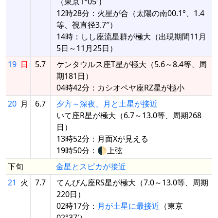
（東京1°05′）
12時28分：火星が合（太陽の南00.1°、1.4
等、視直径3.7″）
14時：しし座流星群が極大（出現期間11月
5日～11月25日）
19
日
5.7
ケンタウルス座T星が極大（5.6～8.4等、周
期181日）
04時42分：カシオペヤ座RZ星が極小
20
月
6.7
夕方～深夜、月と土星が接近
いて座R星が極大（6.7～13.0等、周期268
日）
13時52分：月面Xが見える
19時50分：🌓上弦
下旬
金星とスピカが接近
21
火
7.7
てんびん座RS星が極大（7.0～13.0等、周期
220日）
02時17分：
月が土星に最接近
（東京
02°37′）