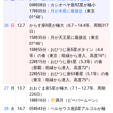
04時08分：カシオペヤ座RZ星が極小
17時05分：
月が木星に最接近
（東京
01°48′）
26
日
12.7
からす座R星が極大（6.7～14.4等、周期317
日）
15時35分：月が天王星に最接近（東京
01°46′）
16時55分：おひつじ座δ星ボタイン（4.4
等）の食（東京：暗縁から潜入、高度16°）
22時15分：おひつじ座τ星（5.3等）の食
（那覇：暗縁から潜入、高度72°）
22時53分：おひつじ座63番星（5.1等）の食
（東京：暗縁から潜入、高度75°）
27
月
13.7
おおぐま座S星が極大（7.1～12.7等、周期
226日）
18時16分：🌕満月（ビーバームーン）
28
火
14.7
05時43分：ペルセウス座β星アルゴルが極