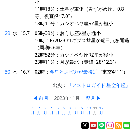
小
11時18分：土星が東矩（みずがめ座、0.8
等、視直径17.0″）
18時11分：カシオペヤ座RZ星が極小
29
水
15.7
05時39分：おうし座λ星が極小
10時：P/2023 Y1ギブス彗星が近日点を通過
（周期6.6年）
22時52分：カシオペヤ座RZ星が極小
23時11分：月が最北（赤緯+28°12.3′）
30
木
16.7
02時：
金星とスピカが最接近
（東京4°11′）
出典：
『アストロガイド 星空年鑑』
◀ 前月
2023年11月
翌月 ▶
1
2
3
4
5
6
7
8
9
10
11
12
月
月
月
月
月
月
月
月
月
月
月
月