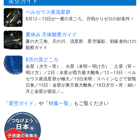
星空ガイド
ペルセウス座流星群
8月12～13日が一番の見ごろ。月明かりゼロの好条件！
夏休み 天体観察ガイド
夏の大三角、天の川、流星群、星空撮影。初級者向けの
観察ガイド
8月の見どころ
金星（夕方～宵）、火星（未明～明け方）、土星（宵～
明け方）／2日：水星が西方最大離角／12～13日：ペル
セウス座流星群が極大／13日未明：スペインなどで皆既
日食／15日：金星が東方最大離角／16日夕方～宵：細い
月と金星が接近／…
「
星空ガイド
」や「
特集一覧
」もご覧ください