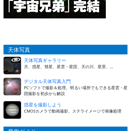
天体写真
天体写真ギャラリー
月、惑星、彗星、星雲・星団、天の川、星景、…
デジタル天体写真入門
PCソフトで撮影＆処理。明るい場所でもできる星雲・星
団撮影を初歩から解説
惑星を撮影しよう
CMOSカメラで動画撮影、ステライメージで画像処理