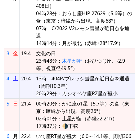
408日）
04時28分：おうし座HIP 27629（5.6等）の
食（東京：暗縁から出現、高度68°）
07時：C/2022 V2レモン彗星が近日点を通
過
14時14分：月が最北（赤緯+28°17.9′）
3
金
19.4
文化の日
23時48分：
木星が衝
（おひつじ座、-2.9
等、視直径49.5″）
4
土
20.4
13時：404P/ブレッシ彗星が近日点を通過
（周期10.3年）
20時29分：カシオペヤ座RZ星が極小
5
日
21.4
00時20分：かに座υ1星（5.7等）の食（東
京：暗縁から出現、高度26°）
02時01分：土星が留（赤経22.21h）
17時37分：🌗下弦
6
月
22.4
いて座RT星が極大（6.0～14.1等、周期306