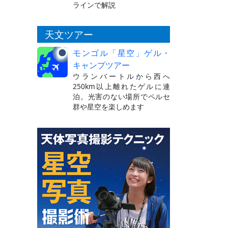
ラインで解説
天文ツアー
モンゴル「星空」ゲル・
キャンプツアー
ウランバートルから西へ
250km以上離れたゲルに連
泊。光害のない場所でペルセ
群や星空を楽しめます