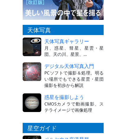
天体写真
天体写真ギャラリー
月、惑星、彗星、星雲・星
団、天の川、星景、…
デジタル天体写真入門
PCソフトで撮影＆処理。明る
い場所でもできる星雲・星団
撮影を初歩から解説
惑星を撮影しよう
CMOSカメラで動画撮影、ス
テライメージで画像処理
星空ガイド