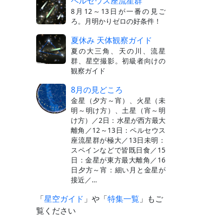
ペルセウス座流星群
8月12～13日が一番の見ご
ろ。月明かりゼロの好条件！
夏休み 天体観察ガイド
夏の大三角、天の川、流星
群、星空撮影。初級者向けの
観察ガイド
8月の見どころ
金星（夕方～宵）、火星（未
明～明け方）、土星（宵～明
け方）／2日：水星が西方最大
離角／12～13日：ペルセウス
座流星群が極大／13日未明：
スペインなどで皆既日食／15
日：金星が東方最大離角／16
日夕方～宵：細い月と金星が
接近／…
「
星空ガイド
」や「
特集一覧
」もご
覧ください