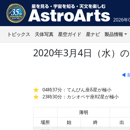
2026年
トピックス
天体写真
星空ガイド
星ナビ
製品情報
2020年3月4日（水
◀ 
04時37分：てんびん座δ星が極小
23時30分：カシオペヤ座RZ星が極小
薄明
場所
始
終
出