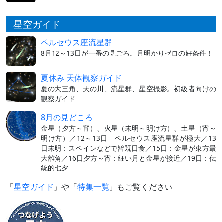
星空ガイド
ペルセウス座流星群
8月12～13日が一番の見ごろ。月明かりゼロの好条件！
夏休み 天体観察ガイド
夏の大三角、天の川、流星群、星空撮影。初級者向けの
観察ガイド
8月の見どころ
金星（夕方～宵）、火星（未明～明け方）、土星（宵～
明け方）／12～13日：ペルセウス座流星群が極大／13
日未明：スペインなどで皆既日食／15日：金星が東方最
大離角／16日夕方～宵：細い月と金星が接近／19日：伝
統的七夕
「
星空ガイド
」や「
特集一覧
」もご覧ください