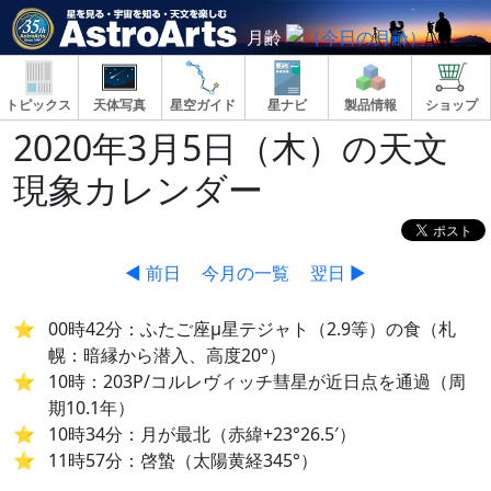
月齢
トピックス
天体写真
星空ガイド
星ナビ
製品情報
ショップ
2020年3月5日（木）の天文
現象カレンダー
◀ 前日
今月の一覧
翌日 ▶
00時42分：ふたご座μ星テジャト（2.9等）の食（札
幌：暗縁から潜入、高度20°）
10時：203P/コルレヴィッチ彗星が近日点を通過（周
期10.1年）
10時34分：月が最北（赤緯+23°26.5′）
11時57分：啓蟄（太陽黄経345°）