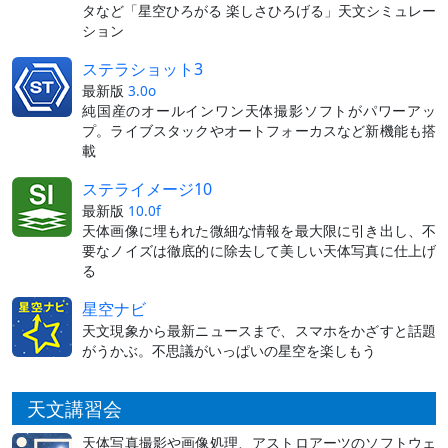
タなど「星空ひろがる 楽しさひろげる」天文シミュレー
ション
ステラショット3
最新版
3.0o
純国産のオールインワン天体撮影ソフトがパワーアッ
プ。ライブスタックやオートフォーカスなど新機能も搭
載
ステライメージ10
最新版
10.0f
天体画像に埋もれた微細な情報を最大限に引き出し、不
要なノイズは徹底的に除去して美しい天体写真に仕上げ
る
星空ナビ
天文現象から最新ニュースまで、スマホをかざすと話題
がうかぶ。不思議がいっぱいの星空を楽しもう
天文講習会
天体写真撮影や画像処理、アストロアーツのソフトウェ