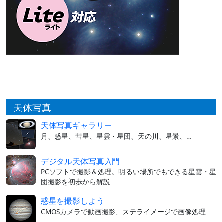
天体写真
天体写真ギャラリー
月、惑星、彗星、星雲・星団、天の川、星景、…
デジタル天体写真入門
PCソフトで撮影＆処理。明るい場所でもできる星雲・星
団撮影を初歩から解説
惑星を撮影しよう
CMOSカメラで動画撮影、ステライメージで画像処理