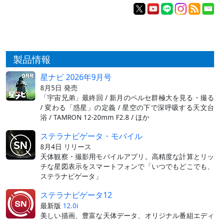
製品情報
星ナビ 2026年9月号
8月5日 発売
「宇宙兄弟」最終回 / 新月のペルセ群極大を見る・撮る
/ 変わる「惑星」の定義 / 星空の下で深呼吸する天文台
浴 / TAMRON 12-20mm F2.8 / ほか
ステラナビゲータ・モバイル
8月4日 リリース
天体観察・撮影用モバイルアプリ。高精度な計算とリッ
チな星図表示をスマートフォンで「いつでもどこでも、
ステラナビゲータ」
ステラナビゲータ12
最新版
12.0i
美しい描画、豊富な天体データ、オリジナル番組エディ