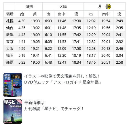
月
薄明
太陽
場所
始
終
出
南中
没
出
南中
没
札幌
4:30
19:03
6:03
11:46
17:30
12:02
19:54
2:49
仙台
4:35
19:02
6:01
11:48
17:35
12:19
19:56
2:35
新潟
4:43
19:09
6:10
11:55
17:42
12:29
20:04
2:41
東京
4:41
19:05
6:05
11:53
17:41
12:32
20:01
2:32
大阪
4:59
19:21
6:22
12:09
17:58
12:53
20:18
2:46
福岡
5:19
19:41
6:41
12:30
18:19
13:17
20:40
3:04
那覇
5:32
19:50
6:48
12:41
18:34
13:46
20:51
2:58
イラストや映像で天文現象を詳しく解説！
DVD付ムック「アストロガイド 星空年鑑」
最新情報は
月刊雑誌「星ナビ」でチェック！