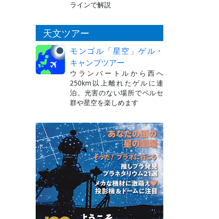
ラインで解説
天文ツアー
モンゴル「星空」ゲル・
キャンプツアー
ウランバートルから西へ
250km以上離れたゲルに連
泊。光害のない場所でペルセ
群や星空を楽しめます