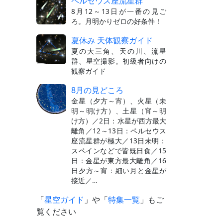
ペルセウス座流星群
8月12～13日が一番の見ご
ろ。月明かりゼロの好条件！
夏休み 天体観察ガイド
夏の大三角、天の川、流星
群、星空撮影。初級者向けの
観察ガイド
8月の見どころ
金星（夕方～宵）、火星（未
明～明け方）、土星（宵～明
け方）／2日：水星が西方最大
離角／12～13日：ペルセウス
座流星群が極大／13日未明：
スペインなどで皆既日食／15
日：金星が東方最大離角／16
日夕方～宵：細い月と金星が
接近／…
「
星空ガイド
」や「
特集一覧
」もご
覧ください