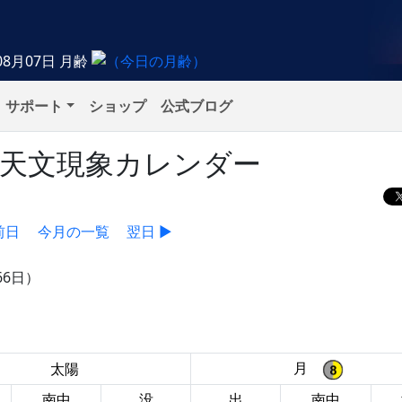
08月07日
月齢
サポート
ショップ
公式ブログ
）の天文現象カレンダー
前日
今月の一覧
翌日 ▶
66日）
月
太陽
南中
没
出
南中