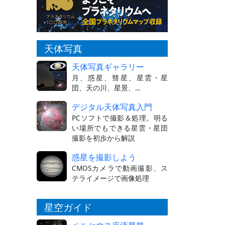
天体写真
天体写真ギャラリー
月、惑星、彗星、星雲・星
団、天の川、星景、…
デジタル天体写真入門
PCソフトで撮影＆処理。明る
い場所でもできる星雲・星団
撮影を初歩から解説
惑星を撮影しよう
CMOSカメラで動画撮影、ス
テライメージで画像処理
星空ガイド