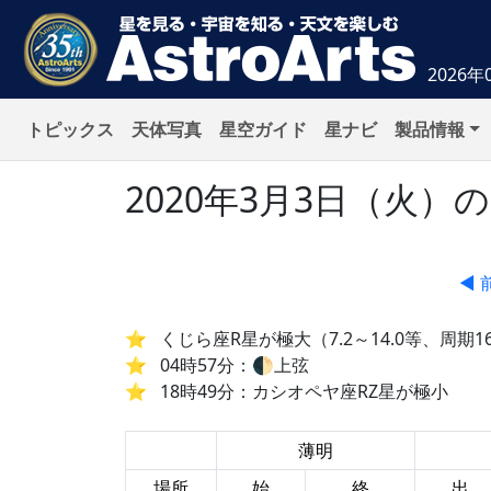
2026年
トピックス
天体写真
星空ガイド
星ナビ
製品情報
2020年3月3日（火
◀ 
くじら座R星が極大（7.2～14.0等、周期1
04時57分：🌓上弦
18時49分：カシオペヤ座RZ星が極小
薄明
場所
始
終
出