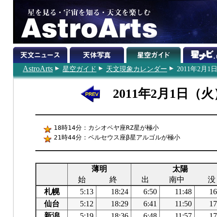
AstroArts
星空ガイド
天文現象カレンダー
2011年2月1
2011年2月1日（火
18時14分：カシオペヤ座RZ星が極小
21時44分：ペルセウス座β星アルゴルが極小
薄明
太陽
始
終
出
南中
没
札幌
5:13
18:24
6:50
11:48
16
仙台
5:12
18:29
6:41
11:50
17
新潟
5:19
18:36
6:48
11:57
17