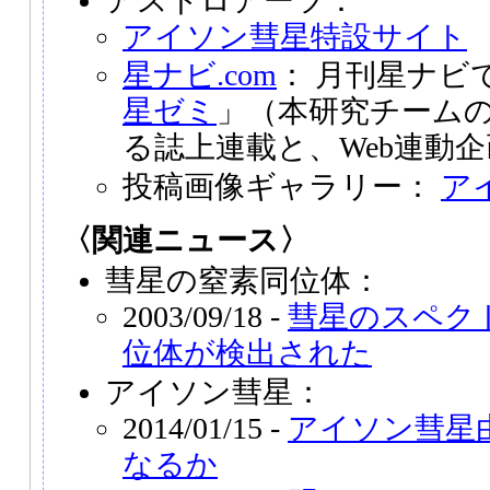
アストロアーツ：
アイソン彗星特設サイト
星ナビ.com
： 月刊星ナビ
星ゼミ
」（本研究チーム
る誌上連載と、Web連動
投稿画像ギャラリー：
ア
〈関連ニュース〉
彗星の窒素同位体：
2003/09/18 -
彗星のスペク
位体が検出された
アイソン彗星：
2014/01/15 -
アイソン彗星
なるか