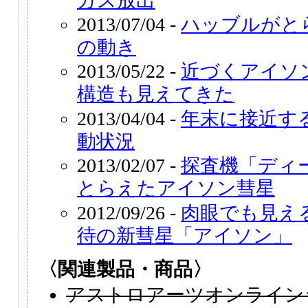
ガス放出
2013/07/04 -
ハッブルがと
の動き
2013/05/22 -
近づくアイソ
構造も見えてきた
2013/04/04 -
年末に接近す
動状況
2013/02/07 -
探査機「ディ
とらえたアイソン彗星
2012/09/26 -
肉眼でも見え
待の新彗星「アイソン」
〈関連製品・商品〉
アストロアーツオンライン