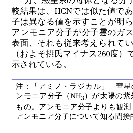
一方、惑星系の母体となる分
較結果は、HCNでは似た値で
子は異なる値を示すことが明
アンモニア分子が分子雲のガ
表面、それも従来考えられて
（およそ摂氏マイナス260度）
示されている。
注：「アミノ・ラジカル」 彗星
ンモニア分子（NH
）が太陽の紫
3
もの。アンモニア分子よりも観測
アンモニア分子について知る間接