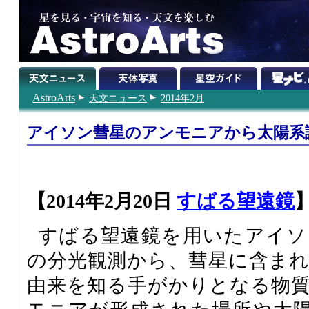
AstroArts
天文ニュース
2014年2月
アイソン彗星のアンモニアから太陽系
【2014年2月20日
すばる望遠鏡
すばる望遠鏡を用いたアイソン彗星
の分光観測から、彗星に含ま
由来を知る手がかりとなる物