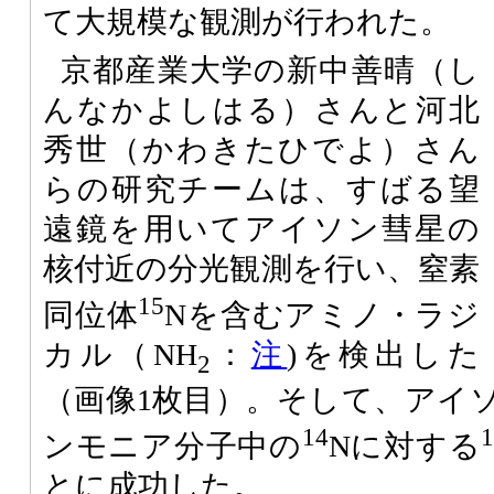
て大規模な観測が行われた。
京都産業大学の新中善晴（し
んなかよしはる）さんと河北
秀世（かわきたひでよ）さん
らの研究チームは、すばる望
遠鏡を用いてアイソン彗星の
核付近の分光観測を行い、窒素
15
同位体
Nを含むアミノ・ラジ
カル（NH
：
注
)を検出した
2
（画像1枚目）。そして、アイ
14
ンモニア分子中の
Nに対する
とに成功した。