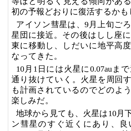
等ほど明るく見える傾向があ
初の予報どおりに復活するかも
アイソン彗星は、9月上旬ご
星団に接近。その後はしし座
東に移動し、しだいに地平高
なってきた。
10月1日には火星に0.07au
通り抜けていく。火星を周回
も計画されているのでどのよ
楽しみだ。
地球から見ても、火星は10月
ン彗星のすぐ近くにあり、良