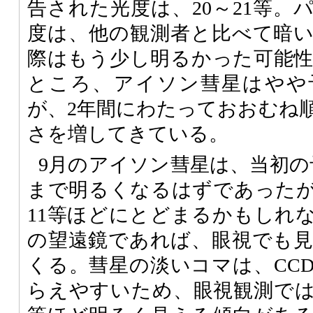
告された光度は、20～21等。
度は、他の観測者と比べて暗
際はもう少し明るかった可能
ところ、アイソン彗星はやや
が、2年間にわたっておおむね
さを増してきている。
9月のアイソン彗星は、当初の
まで明るくなるはずであったが
11等ほどにとどまるかもしれ
の望遠鏡であれば、眼視でも
くる。彗星の淡いコマは、CC
らえやすいため、眼視観測ではC