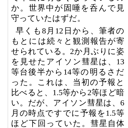
か。世界中が固唾を呑んで見
守っていたはずだ。
早くも8月12日から、筆者の
もとには続々と観測報告が寄
せられている。2か月ぶりに姿
を見せたアイソン彗星は、13
等台後半から14等の明るさだ
った。これは、当初の予報と
比べると、1.5等から2等ほど暗
い。だが、アイソン彗星は、6
月の時点ですでに予報を1.5等
ほど下回っていた。彗星自体