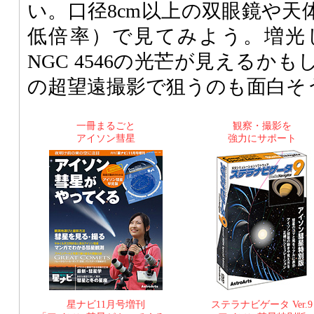
い。口径8cm以上の双眼鏡や天
低倍率）で見てみよう。増光
NGC 4546の光芒が見えるかも
の超望遠撮影で狙うのも面白そ
一冊まるごと
観察・撮影を
アイソン彗星
強力にサポート
星ナビ11月号増刊
ステラナビゲータ Ver.9