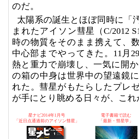
のだ。
太陽系の誕生とほぼ同時に「
まれたアイソン彗星（C/2012
時の物質をそのまま携えて、
中心部までやってきた。11月2
熱と重力で崩壊し、一気に開
の箱の中身は世界中の望遠鏡
れた。彗星がもたらしたプレ
が手にとり眺める日々が、これ
星ナビ2014年1月号
電子書籍で読む
「近日点通過前のアイソン彗星」
「最新・彗星学」