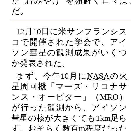
た“おみやげ”を紐解く日々
だ。
12月10日に米サンフランシス
コで開催された学会で、アイ
ソン彗星の観測成果がいくつ
か発表された。
まず、今年10月に
NASA
の火
星周回機「マーズ・リコナサ
ンス・オービター」（MRO）
が行った観測から、アイソン
彗星の核が大きくても1km足ら
ず、おそらく数百m程度だった