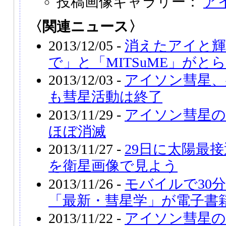
投稿画像ギャラリー：
ア
〈関連ニュース〉
2013/12/05 -
消えたアイと輝
で」と「MITSuME」がと
2013/12/03 -
アイソン彗星、
も彗星活動は終了
2013/11/29 -
アイソン彗星の
ほぼ消滅
2013/11/27 -
29日に太陽最
を衛星画像で見よう
2013/11/26 -
モバイルで30
「最新・彗星学」が電子書
2013/11/22 -
アイソン彗星の