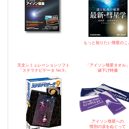
もっと知りたい彗星のこ
天文シミュレーションソフト
「アイソン彗星タオル
「ステラナビゲータ Ver.9」
値下げ特価
アイソン彗星への
惜別の涙をぬぐって