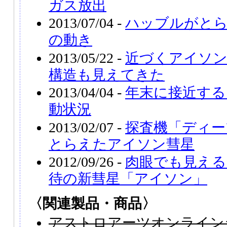
ガス放出
2013/07/04 -
ハッブルがと
の動き
2013/05/22 -
近づくアイソン
構造も見えてきた
2013/04/04 -
年末に接近する
動状況
2013/02/07 -
探査機「ディー
とらえたアイソン彗星
2012/09/26 -
肉眼でも見える
待の新彗星「アイソン」
〈関連製品・商品〉
アストロアーツオンライン