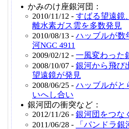
かみのけ座銀河団：
2010/11/12 -
すばる望遠鏡
離水素ガス雲を多数発見
2010/08/13 -
ハッブルが数
河NGC 4911
2009/02/12 -
一風変わった銀河
2008/10/07 -
銀河から飛び
望遠鏡が発見
2008/06/25 -
ハッブルがと
いへし合い
銀河団の衝突など：
2012/11/26 -
銀河団をつなぐ
2011/06/28 -
「パンドラ銀