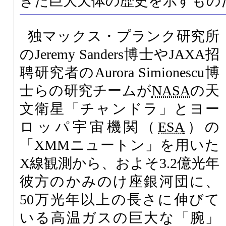
きた巨大天体の歴史を示すもの
独マックス・プランク研究所
のJeremy Sanders博士やJAXA招
聘研究者のAurora Simionescu博
士らの研究チームが
NASA
の天
文衛星「チャンドラ」とヨー
ロッパ宇宙機関（
ESA
）の
「XMMニュートン」を用いた
X線観測から、およそ3.2億光年
彼方のかみのけ座銀河団に、
50万光年以上の長さに伸びて
いる高温ガスの巨大な「腕」