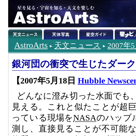
AstroArts
天文ニュース
2007年
銀河団の衝突で生じたダーク
【2007年5月18日
Hubble Newscen
どんなに澄み切った水面でも
見える。これと似たことが超
っている現場を
NASA
のハッブ
測し、直接見ることが不可能