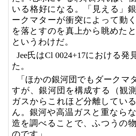
いる格好になる。「見える」
ークマターが衝突によって動
を落とすのを真上から眺めた
というわけだ。
Jee氏はCl 0024+17にお
た。
「ほかの銀河団でもダークマ
すが、銀河団を構成する（観
ガスからこれほど分離してい
ん。銀河や高温ガスと重なら
造を調べることで、ふつうの
のです」