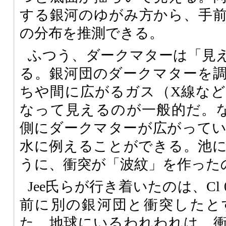
する銀河のゆがみ方から、手
の分布を推測できる。
ふつう、ダークマターは「見
る。銀河団のダークマターを
ちや間に広がるガス（X線な
なって見えるのが一般的だ。なぜC
側にダークマターが広がって
水に例えることができる。池
うに、衝突が「波紋」を作った
Jee氏らが行き着いたのは、Cl 00
前に別の銀河団と衝突したと
た。地球にいるわれわれは、