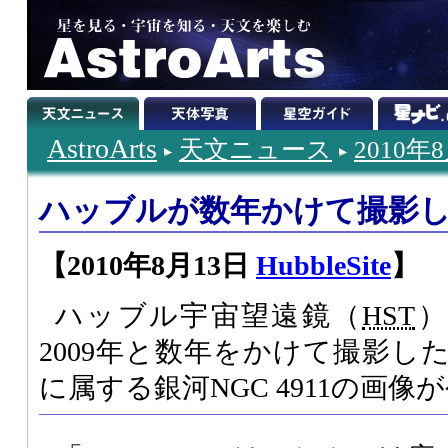
AstroArts
天文ニュース
2010年
ハッブルが数年かけて撮影した銀
【2010年8月13日
HubbleSite
】
ハッブル宇宙望遠鏡（
HST
）
2009年と数年をかけて撮影し
に属する銀河NGC 4911の画像