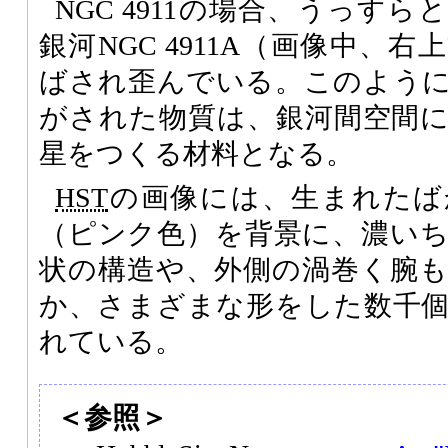
NGC 4911の場合、うっす
銀河NGC 4911A（画像中、
ばされ歪んでいる。このよう
がされた物質は、銀河間空間
星をつくる材料となる。
HST
の画像には、生まれたば
（ピンク色）を背景に、濃い
状の構造や、外側の渦巻く腕
か、さまざまな形をした数千
れている。
＜参照＞