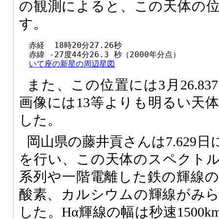
の観測によると、この天体の
す。
  赤経  18時20分27.26秒

  赤緯 -27度44分26.3 秒（2000年分点）

いて座の新星の周辺星図
また、この位置には3月26.8
画像には13等よりも明るい天
した。
岡山県の藤井貢さんは7.629
を行い、この天体のスペクト
系列や一階電離した鉄の輝線
酸素、カルシウムの輝線がみ
した。Hα輝線の幅は秒速1500