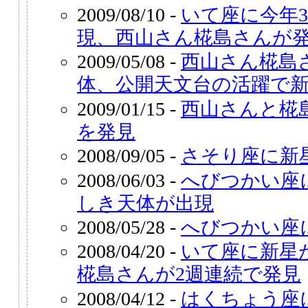
2009/08/10 -
いて座に今年
現、西山さん椛島さんが
2009/05/08 -
西山さん椛島
体、公開天文台の活躍で
2009/01/15 -
西山さんと椛
を発見
2008/09/05 -
さそり座に新
2008/06/03 -
へびつかい座
しき天体が出現
2008/05/28 -
へびつかい座
2008/04/20 -
いて座に新星
椛島さんが2週連続で発見
2008/04/12 -
はくちょう座