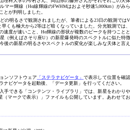
や、岡山理科大学の今村さん、岡山県の藤井さんがそれぞれこの天
マー輝線（Hα線輝線のFWHMはおよそ秒速5,000km）がみ
ことが判明しました。
ほどの明るさで観測されましたが、筆者による23日の観測では
.2等と早くも極大から2等ほど暗くなっていました。分光観測では
の速度が速いこと、Hα輝線の形状が複数のピークを持つこと
星（例えばさそり座U）の新星爆発時のスペクトルに似た特
今後の新星の明るさやスペクトルの変化が楽しみな天体と言
ョンソフトウェア
「ステラナビゲータ」
で表示して位置を確
ラナビゲータを起動後、「データ更新」を行ってください。
入手できる「コンテンツ・ライブラリ」では、新星をわかり
星（マークで表示）」ファイルも公開しています。あわせて