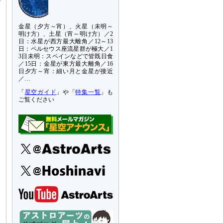
金星（夕方～宵）、火星（未明～
明け方）、土星（宵～明け方）／2
日：水星が西方最大離角／12～13
日：ペルセウス座流星群が極大／1
3日未明：スペインなどで皆既日食
／15日：金星が東方最大離角／16
日夕方～宵：細い月と金星が接近
／…
「
星空ガイド
」や「
特集一覧
」も
ご覧ください