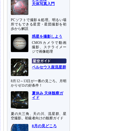
天体写真入門
PCソフトで撮影＆処理。明るい場
所でもできる星雲・星団撮影を初
歩から解説
惑星を撮影しよう
CMOSカメラで動画
撮影、ステライメー
ジで画像処理
ペルセウス座流星群
8月12～13日が一番の見ごろ。月明
かりゼロの好条件！
夏休み 天体観察ガ
イド
夏の大三角、天の川、流星群、星
空撮影。初級者向けの観察ガイド
8月の見どころ