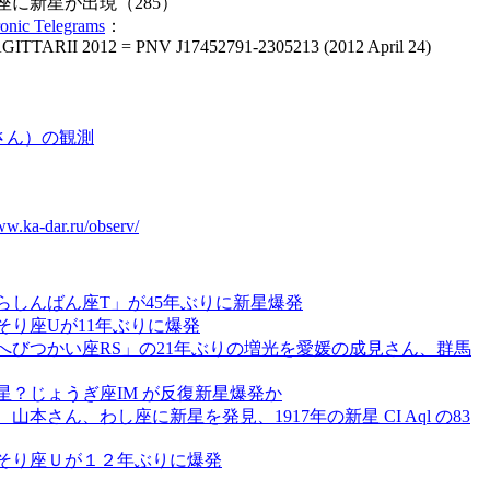
座に新星が出現（285）
ronic Telegrams
：
ITTARII 2012 = PNV J17452791-2305213 (2012 April 24)
さん）の観測
ww.ka-dar.ru/observ/
らしんばん座T」が45年ぶりに新星爆発
そり座Uが11年ぶりに爆発
へびつかい座RS」の21年ぶりの増光を愛媛の成見さん、群馬
新星？じょうぎ座IM が反復新星爆発か
山本さん、わし座に新星を発見、1917年の新星 CI Aql の83
そり座Ｕが１２年ぶりに爆発