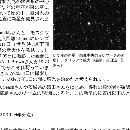
は私たちの銀河系の中心
座などの星座が東の空に
のいて座の中、銀河系の
位置に新星が発見されま
orotkiyさんと、モスクワ
は、焦点距離135mmのレンズ
011日（世界時, 以下同
6等の新天体を発見しまし
いて座の新星（画像中央の赤いマークの箇
.99日に撮影した画像に
所）。クリックで拡大（撮影：清田誠一郎
. Brownさんが19.73
さん）
下でそれぞれ写っていま
oさんが20.84日に撮影し
り、このおよそ1日の間に増光を始めたと考えられます。
. Seachさんや茨城県の清田さんをはじめ、多数の観測者が確
椛島さんのチームの観測によると、この新星の位置は以下の
2000.0年分点）
