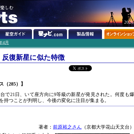
202
2年4月
 反復新星に似た特徴
ース（285）】
台で21日、いて座方向に9等級の新星が発見された。何度も
を持つことが判明し、今後の変化に注目が集まる。
著者：
前原裕之さん
（京都大学花山天文台