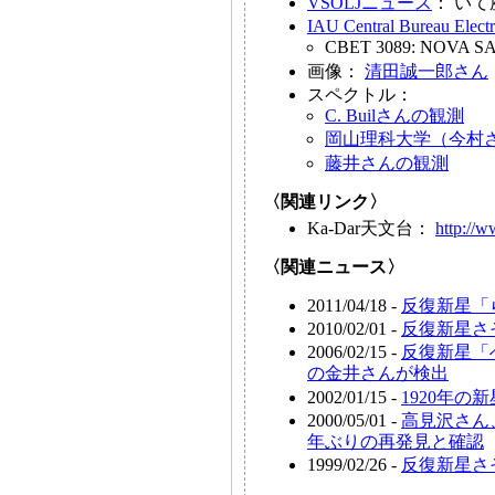
VSOLJニュース
： いて
IAU Central Bureau Elect
CBET 3089: NOVA SAG
画像：
清田誠一郎さん
スペクトル：
C. Builさんの観測
岡山理科大学（今村
藤井さんの観測
〈関連リンク〉
Ka-Dar天文台：
http://w
〈関連ニュース〉
2011/04/18 -
反復新星「
2010/02/01 -
反復新星さ
2006/02/15 -
反復新星「
の金井さんが検出
2002/01/15 -
1920年の
2000/05/01 -
高見沢さん、
年ぶりの再発見と確認
1999/02/26 -
反復新星さ