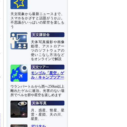
体
ら
天文現象から最新ニュースまで、
スマホをかざすと話題がうかぶ。
V
不思議がいっぱいの星空を楽しも
、
う
と
徴
え
天体写真撮影や画像
処理、アストロアー
ツのソフトウェアの
使いこなし方法など
をオンラインで解説
モンゴル「星空」ゲ
認
ル・キャンプツアー
ウランバートルから西へ250km以上
や
離れたゲルに連泊。光害のない場
お
所でペルセ群や星空を楽しめます
月、惑星、彗星、星
雲・星団、天の川、
星景、…
デジタル