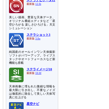
ステラナビゲータ12
最新版
12.0i
美しい描画、豊富な天体データ、
オリジナル番組エディタなど「星
空ひろがる 楽しさひろげる」天文
シミュレーション
ステラショット3
最新版
3.0o
純国産のオールインワン天体撮影
ソフトがパワーアップ。ライブス
タックやオートフォーカスなど新
機能も搭載
ステライメージ10
認
最新版
10.0f
と
天体画像に埋もれた微細な情報を
最大限に引き出し、不要なノイズ
は徹底的に除去して美しい天体写
真に仕上げる
星空ナビ