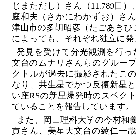
じまただし）さん（11.789日
庭和夫（さかにわかずお）さん（
津山市の多胡昭彦（たごあきひこ）
によっても、それぞれ独立に発
発見を受けて分光観測を行っ
文台のムナリさんらのグルー
クトルが過去に撮影されたこ
なり、共生星でかつ反復新星
い座RSの新星爆発時のスペク
ていることを報告しています。
また、岡山理科大学の今村和
貢さん、美星天文台の綾仁一