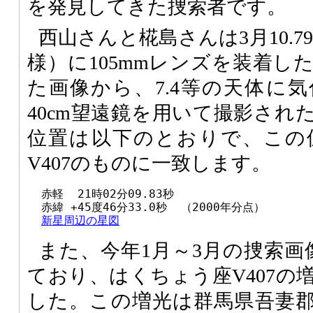
を発見してきた捜索者です。
西山さんと椛島さんは3月10.7
様）に105mmレンズを装着し
た画像から、7.4等の天体に
40cm望遠鏡を用いて撮影され
位置は以下のとおりで、この
V407のものに一致します。
  赤軽  21時02分09.83秒

  赤緯 +45度46分33.0秒  （2000年分点）

新星周辺の星図
また、今年1月～3月の捜索画
ており、はくちょう座V407の
した。この増光は群馬県吾妻