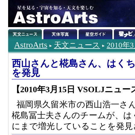
AstroArts
天文ニュース
2010年
西山さんと椛島さん、はくちょ
を発見
【2010年3月15日 VSOLJニュー
福岡県久留米市の西山浩一さ
椛島冨士夫さんのチームが、はく
にまで増光していることを発見