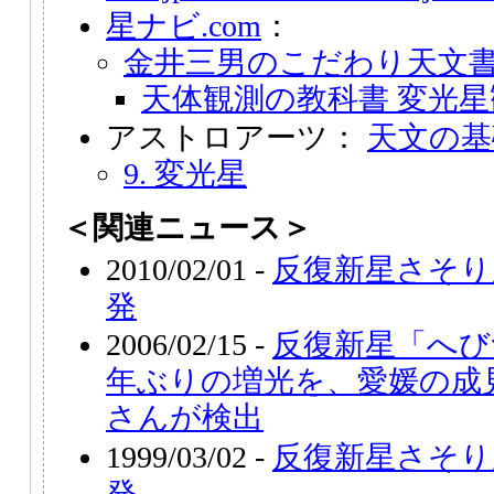
星ナビ.com
：
金井三男のこだわり天文
天体観測の教科書 変光星
アストロアーツ：
天文の基
9. 変光星
＜関連ニュース＞
2010/02/01 -
反復新星さそり
発
2006/02/15 -
反復新星「へび
年ぶりの増光を、愛媛の成
さんが検出
1999/03/02 -
反復新星さそり
発