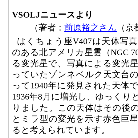
VSOLJニュースより
（著者：
前原裕之さん
（京
はくちょう座V407は天体写
のある北アメリカ星雲（NGC 7
る変光星で、写真による変光
っていたゾンネベルク天文台
って1940年に発見された天体
1936年8月に増光し、ゆっく
りました。この天体はその後
とミラ型の変光を示す赤色巨
ると考えられています。