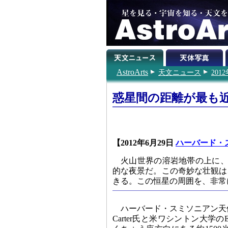
AstroArts
天文ニュース
201
惑星間の距離が最も
【2012年6月29日
ハーバード・
火山世界の溶岩地帯の上に、
的な夜景だ。この奇妙な壮観は
きる。この恒星の周囲を、非常
ハーバード・スミソニアン天体
Carter氏と米ワシントン大学のE