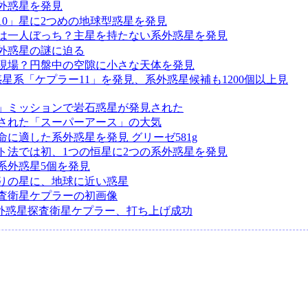
外惑星を発見
10」星に2つめの地球型惑星を発見
は一人ぼっち？主星を持たない系外惑星を発見
外惑星の謎に迫る
現場？円盤中の空隙に小さな天体を発見
惑星系「ケプラー11」を発見、系外惑星候補も1200個以上見
」ミッションで岩石惑星が発見された
された「スーパーアース」の大気
命に適した系外惑星を発見 グリーゼ581g
ト法では初、1つの恒星に2つの系外惑星を発見
系外惑星5個を発見
りの星に、地球に近い惑星
査衛星ケプラーの初画像
系外惑星探査衛星ケプラー、打ち上げ成功