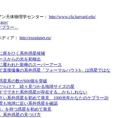
アン天体物理学センター：
http://www.cfa.harvard.edu/
.gov/
ケプラー」
ペディア：
http://exoplanet.eu/
に尾をひく系外惑星候補
ースからの光を初検出
に覆われた新種のスーパーアース
て直接撮像の系外惑星「フォーマルハウトb」は惑星ではな
惑星系の数が600個を突破
だらけ？ 続々見つかる地球サイズの星
ドでできた系外惑星が存在する…かもしれない
さい系外惑星を初めて発見 1000光年かなたのケプラー20
置も地球に近い系外惑星を確認
陽」を持つ惑星を初めて発見
」系外惑星の見つけ方