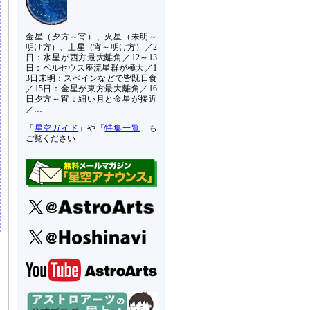
金星（夕方～宵）、火星（未明～
明け方）、土星（宵～明け方）／2
日：水星が西方最大離角／12～13
日：ペルセウス座流星群が極大／1
3日未明：スペインなどで皆既日食
／15日：金星が東方最大離角／16
日夕方～宵：細い月と金星が接近
／…
「
星空ガイド
」や「
特集一覧
」も
ご覧ください