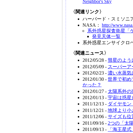
Neighbor's Sky
〈関連リンク〉
ハーバード・スミソニ
NASA：
http://www.nasa
系外惑星探査衛星「
発見天体一覧
系外惑星エンサイクロ
〈関連ニュース〉
2012/05/28 -
彗星のよう
2012/05/09 -
スーパーア
2012/02/23 -
濃い水蒸気
2012/01/30 -
世界で初め
かった？
2012/01/27 -
太陽系外の
2012/01/13 -
宇宙は惑星
2011/12/13 -
ダイヤモン
2011/12/21 -
地球より小
2011/12/06 -
サイズも位
2011/09/16 -
2つの「太
2011/09/13 -
「海王星式