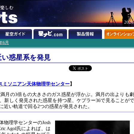
202
2年6月
近い惑星系を発見
スミソニアン天体物理学センター
】
満月の3倍もの大きさのガス惑星が浮かぶ。満月の出よりも
、新しく発見された惑星を持つ星、ケプラー36で見ることが
に近い軌道で回る2つの惑星が発見された。
物理学センターのJosh
ric Agol氏によれば、は