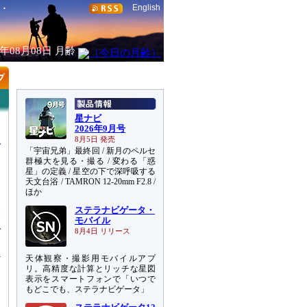
English
6年08月08日
月齢
星ナビ
2026年9月号
8月5日 発売
「宇宙兄弟」最終回 / 新月のペルセ
群極大を見る・撮る / 変わる「惑
星」の定義 / 星空の下で深呼吸する
天文台浴 / TAMRON 12-20mm F2.8 /
ほか
ステラナビゲータ・
劇
モバイル
で
8月4日 リリース
天体観察・撮影用モバイルアプ
リ。高精度な計算とリッチな星図
表示をスマートフォンで「いつで
もどこでも、ステラナビゲータ」