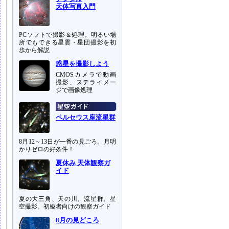
天体写真入門
PCソフトで撮影＆処理。明るい場
所でもできる星雲・星団撮影を初
歩から解説
惑星を撮影しよう
CMOSカメラで動画
撮影、ステライメー
ジで画像処理
ペルセウス座流星群
8月12～13日が一番の見ごろ。月明
かりゼロの好条件！
夏休み 天体観察ガ
イド
夏の大三角、天の川、流星群、星
空撮影。初級者向けの観察ガイド
8月の見どころ