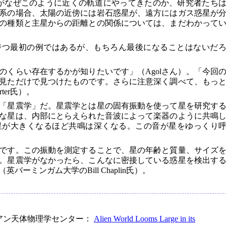
がなぜこのように近くの軌道にやってきたのか、研究者たち
系の場合、太陽の近傍には岩石惑星が、遠方にはガス惑星が
の種類と主星からの距離との関係については、まだわかって
持つ最初の例ではあるが、もちろん最後になることはないだ
のくらい存在するかが知りたいです」（Agolさん）。「今回
見ただけで見つけたものです。さらに注意深く調べて、もっ
ter氏）。
「星震学」だ。星震学とは星の固有振動を使って星を研究す
な星は、内部にとらえられた音波によって楽器のように共鳴
星が大きくなるほど共鳴は深くなる。この音が星をゆっくり
いです。この振動を測定することで、星の年齢と質量、サイズ
。星震学がなかったら、こんなに密接している惑星を検出す
ーミンガム大学のBill Chaplin氏）。
アン天体物理学センター：
Alien World Looms Large in its