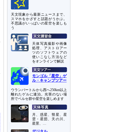
は
分
い
天文現象から最新ニュースまで、
スマホをかざすと話題がうかぶ。
不思議がいっぱいの星空を楽しも
ろ
う
の
天体写真撮影や画像
と
処理、アストロアー
ツのソフトウェアの
使いこなし方法など
る
をオンラインで解説
し
呼
モンゴル「星空」ゲ
ル・キャンプツアー
を
ウランバートルから西へ250km以上
る
離れたゲルに連泊。光害のない場
所でペルセ群や星空を楽しめます
月、惑星、彗星、星
雲・星団、天の川、
星景、…
デジタル