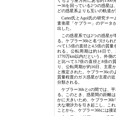
くちょう座方向にある約150
ー36を回っている2つの惑星
どの惑星系よりも互いの軌道が
Carter氏とAgol氏の研究チ
査衛星「ケプラー」のデータ
出した。
この惑星系では2つの惑星が
る。ケプラー36bと名づけら
べて1.5倍の直径と4.5倍の質
れる。公転周期は約14日で
1770万km以内だという。外側
と比べて3.7倍の直径と8倍
り、公転周期が約16日、主星から
と推定された。ケプラー36c
質量程度のガス惑星が主星の近
分類される。
ケプラー36bとcの間では、
る。このとき、惑星間の距離は
かに大きいため、ケプラー36
大な潮汐力を引き起こし、これ
ことから、ケプラー36bには