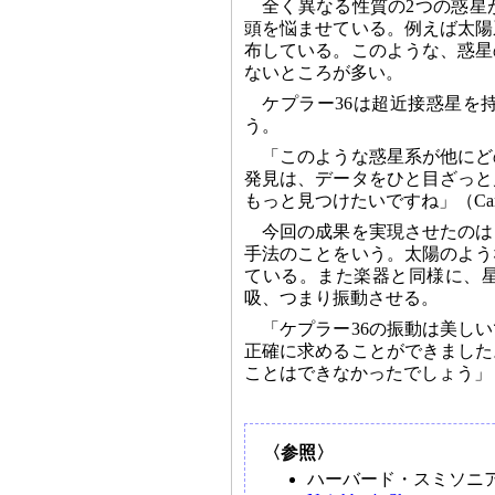
全く異なる性質の2つの惑星
頭を悩ませている。例えば太陽
布している。このような、惑星
ないところが多い。
ケプラー36は超近接惑星を
う。
「このような惑星系が他にど
発見は、データをひと目ざっと
もっと見つけたいですね」（Car
今回の成果を実現させたのは
手法のことをいう。太陽のよう
ている。また楽器と同様に、
吸、つまり振動させる。
「ケプラー36の振動は美し
正確に求めることができました
ことはできなかったでしょう」（英バ
〈参照〉
ハーバード・スミソニ