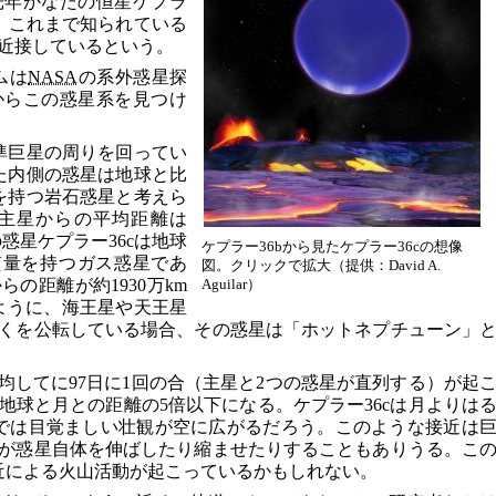
0光年かなたの恒星ケプラ
は、これまで知られている
近接しているという。
ームは
NASA
の系外惑星探
からこの惑星系を見つけ
準巨星の周りを回ってい
れた内側の惑星は地球と比
量を持つ岩石惑星と考えら
、主星からの平均距離は
の惑星ケプラー36cは地球
ケプラー36bから見たケプラー36cの想像
の質量を持つガス惑星であ
図。クリックで拡大（提供：David A.
の距離が約1930万km
Aguilar）
のように、海王星や天王星
くを公転している場合、その惑星は「ホットネプチューン」
平均してに97日に1回の合（主星と2つの惑星が直列する）が起
地球と月との距離の5倍以下になる。ケプラー36cは月よりは
bでは目覚ましい壮観が空に広がるだろう。このような接近は
が惑星自体を伸ばしたり縮ませたりすることもありうる。こ
接近による火山活動が起こっているかもしれない。