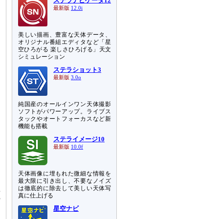
ステラナビゲータ12
最新版
12.0i
美しい描画、豊富な天体データ、
オリジナル番組エディタなど「星
空ひろがる 楽しさひろげる」天文
シミュレーション
ステラショット3
最新版
3.0o
純国産のオールインワン天体撮影
ソフトがパワーアップ。ライブス
タックやオートフォーカスなど新
機能も搭載
ステライメージ10
と
最新版
10.0f
こ
天体画像に埋もれた微細な情報を
る
最大限に引き出し、不要なノイズ
巨
は徹底的に除去して美しい天体写
真に仕上げる
の
星空ナビ