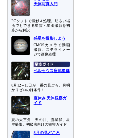
天体写真入門
PCソフトで撮影＆処理。明るい場
所でもできる星雲・星団撮影を初
歩から解説
て
ト
惑星を撮影しよう
ー
CMOSカメラで動画
ズ
撮影、ステライメー
ジで画像処理
ど
効
ペルセウス座流星群
星
の
8月12～13日が一番の見ごろ。月明
かりゼロの好条件！
の
夏休み 天体観察ガ
イド
に
ク
夏の大三角、天の川、流星群、星
の
空撮影。初級者向けの観察ガイド
8月の見どころ