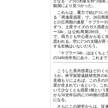
となる「2つの太陽を持つ惑星
観測により見つかった。
これらは、重力で結びつい
る「周連星惑星」で、28日周
と21日周期の連星「ケプラー3
ずつ、土星サイズのガス惑星
ー34b」は公転周期289日、「
で、両方とも中心星から近く
思われる。空に2つの太陽が昇
する生物はいないだろう。
「ケプラー34b」ははくちょ
の5400光年先にあり、これ
こうした系外惑星はどのく
うか。米宇宙望遠鏡研究所のKail
見積もりによれば、この天の川
星が含まれているという。これ
いて少なくとも惑星1個という
から50光年以内に1500個の
になる。
さらにこの研究からは、従