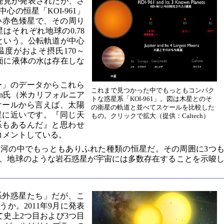
の発見が発表されたが、さ
の恒星「KOI-961」
い赤色矮星で、その周り
はそれぞれ地球の0.78
惑星という。公転軌道が中心
度がおよそ摂氏170～
表面に液体の水は存在しな
ー」のデータからこれら
これまで見つかった中でもっともコンパク
nson氏（米カリフォルニア
トな惑星系「KOI-961」。図は木星とのそ
ケールから言えば、太陽
の衛星の軌道と並べてスケールを比較した
星に近いです。『同じ天
もの。クリックで拡大（提供：Caltech）
系もあるんだ』と思わせ
コメントしている。
河の中でもっともありふれた種類の恒星だ。その周囲に3つ
、地球のような岩石惑星が宇宙には多数存在することを示唆
系外惑星たち」だが、こ
か。2011年9月に発表
て史上2つ目および3つ目