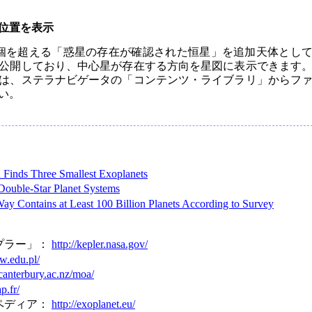
位置を表示
0個を超える「惑星の存在が確認された恒星」を追加天体とし
公開しており、中心星が存在する方向を星図に表示できます
は、ステラナビゲータの「コンテンツ・ライブラリ」からフ
い。
Finds Three Smallest Exoplanets
uble-Star Planet Systems
ay Contains at Least 100 Billion Planets According to Survey
プラー」：
http://kepler.nasa.gov/
uw.edu.pl/
canterbury.ac.nz/moa/
ap.fr/
ペディア：
http://exoplanet.eu/