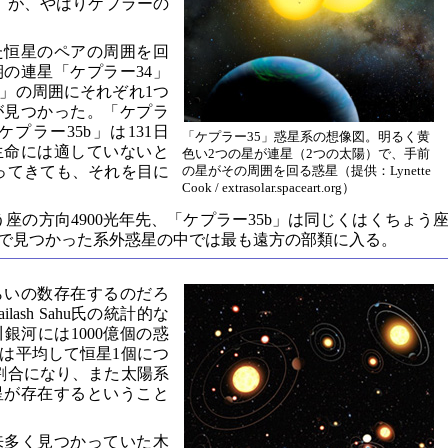
」が、やはりケプラーの
た恒星のペアの周囲を回
期の連星「ケプラー34」
5」の周囲にそれぞれ1つ
が見つかった。「ケプラ
ケプラー35b」は131日
「ケプラー35」惑星系の想像図。明るく黄
生命には適していないと
色い2つの星が連星（2つの太陽）で、手前
ってきても、それを目に
の星がその周囲を回る惑星（提供：Lynette
Cook / extrasolar.spaceart.org）
う座の方向4900光年先、「ケプラー35b」は同じくはくちょう
までで見つかった系外惑星の中では最も遠方の部類に入る。
らいの数存在するのだろ
ash Sahu氏の統計的な
銀河には1000億個の惑
は平均して恒星1個につ
割合になり、また太陽系
惑星が存在するということ
来多く見つかっていた木