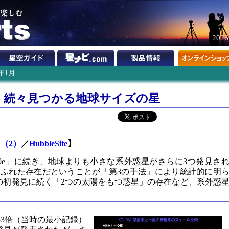
202
2年1月
 続々見つかる地球サイズの星
／
（2）
／
HubbleSite
】
20e」に続き、地球よりも小さな系外惑星がさらに3つ発見さ
ふれた存在だということが「第3の手法」により統計的に明
の初発見に続く「2つの太陽をもつ惑星」の存在など、系外惑
.83倍（当時の最小記録）