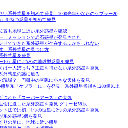
さい系外惑星を初めて発見 1000光年かなたのケプラー20
陽」を持つ惑星を初めて発見
位置も地球に近い系外惑星を確認
ー」ミッションで岩石惑星が発見された
ンドでできた系外惑星が存在する…かもしれない
式」系外惑星の見つけ方
系外惑星を発見
ー10」星に2つめの地球型惑星を発見
くは一人ぼっち？主星を持たない系外惑星を発見
系外惑星の謎に迫る
の現場？ 円盤中の空隙に小さな天体を発見
の惑星系「ケプラー11」を発見、系外惑星候補も1200個以上
析された「スーパーアース」の大気
生命に適した系外惑星を発見 グリーゼ581g
ット法では初、1つの恒星に2つの系外惑星を発見
が系外惑星5個を発見
くりの星に、地球に近い惑星