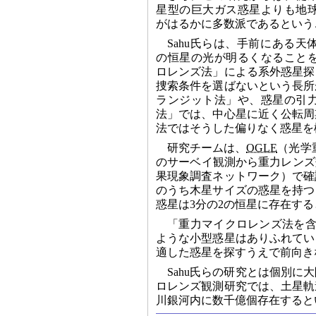
星型の巨大ガス惑星よりも地
がはるかに多数派であるという
Sahu氏らは、手前にある
の恒星の光が明るくなること
ロレンズ法」による系外惑星探
捜索条件を選ばないという長所
ランジット法」や、惑星の引
法」では、中心星に近く公転周
法ではそうした偏りなく惑星を
研究チームは、
OGLE
（光学
のサーベイ観測から重力レンズ
果現象調査ネットワーク）で確
のうち木星サイズの惑星を持つ
惑星は3分の2の恒星に存在す
「重力マイクロレンズ法を含
ような小型惑星はありふれてい
適した惑星を探すうえで前向きな材
Sahu氏らの研究とは個別
ロレンズ観測研究では、土星軌
川銀河内に数千億個存在すると