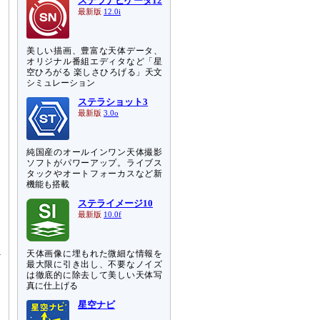
ステラナビゲータ12
最新版
12.0i
美しい描画、豊富な天体データ、
オリジナル番組エディタなど「星
空ひろがる 楽しさひろげる」天文
シミュレーション
ステラショット3
最新版
3.0o
純国産のオールインワン天体撮影
ソフトがパワーアップ。ライブス
タックやオートフォーカスなど新
機能も搭載
ステライメージ10
も
最新版
10.0f
し
天体画像に埋もれた微細な情報を
最大限に引き出し、不要なノイズ
は徹底的に除去して美しい天体写
真に仕上げる
星空ナビ