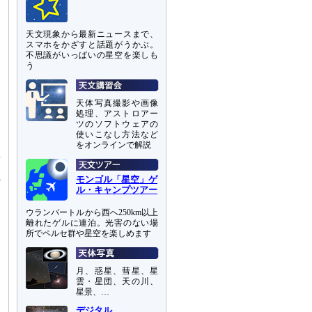
天文現象から最新ニュースまで、
スマホをかざすと話題がうかぶ。
不思議がいっぱいの星空を楽しも
う
天体写真撮影や画像
処理、アストロアー
ツのソフトウェアの
使いこなし方法など
をオンラインで解説
座
モンゴル「星空」ゲ
ル・キャンプツアー
ウランバートルから西へ250km以上
離れたゲルに連泊。光害のない場
所でペルセ群や星空を楽しめます
月、惑星、彗星、星
雲・星団、天の川、
星景、…
デジタル