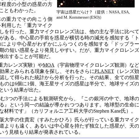
球程度の小型の惑星の方
こともわかった。
宇宙は惑星だらけ？（提供：NASA, ESA,
and M. Kornmesser (ESO)）
天体の重力でその向こう側
を利用した「重力マイク
しを行った。重力マイクロレンズ法は、他の主な手法に比べ
がある。中心星の手前を惑星が横切る時の減光を感知する「
力により中心星がわずかにふらつくのを感知する「ドップラ
期の短い惑星をより発見しやすい。だが、重力マイクロレン
検出することが可能だ。
重力レンズ実験）や
MOA
（宇宙物理マイクロレンズ観測）な
効果とみられる現象を探し、それをさらに
PLANET
（レンズ
認して得られた統計から分析を行った。その結果、全ての恒
ものは6個に1個、海王星サイズの惑星は半分で、地球サイズ
るという結果が出た。
む3つの手法による観測研究から、『この銀河の中で、地球
る』という同一の結論が導かれつつあります。地球型の生命
料です」（カリフォルニア工科大学のStephen Kane氏）。
に大阪大学の住貴宏（すみたかひろ）氏らが行っている重力マイ
道よりも遠く、あるいは中心星を持たず独立した惑星が、天
いう見積もり結果が発表されている。