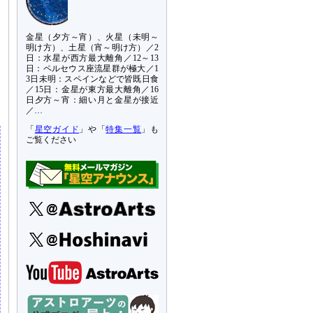
金星（夕方～宵）、火星（未明～
明け方）、土星（宵～明け方）／2
て
日：水星が西方最大離角／12～13
。
日：ペルセウス座流星群が極大／1
ァ
3日未明：スペインなどで皆既日食
／15日：金星が東方最大離角／16
日夕方～宵：細い月と金星が接近
／…
「
星空ガイド
」や「
特集一覧
」も
ご覧ください