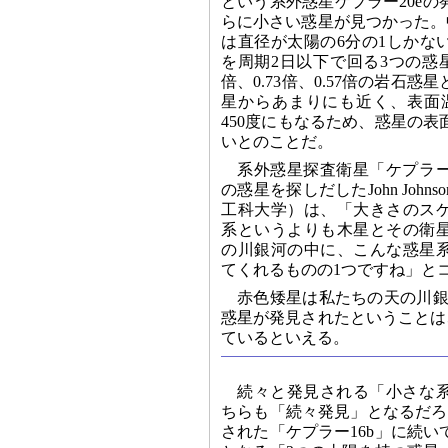
という系外惑星ケプラー20e
らに小さい惑星が見つかった。中心
は直径が太陽の6分の1しかな
を周期2日以下で回る3つの惑星
倍、0.73倍、0.57倍の岩石
星からあまりにも近く、表面温
450度にもなるため、惑星の
いとのことだ。
系外惑星探査衛星「ケプラ
の惑星を探しだしたJohn Joh
工科大学）は、「大きさのス
系というよりも木星とその衛
の川銀河の中に、こんな惑星
てくれるものの1つですね」と
赤色矮星は私たちの天の川銀
惑星が発見されたということは
ているといえる。
続々と発見される「小さな
ちらも「続々発見」となるだろう
された「ケプラー16b」に続い