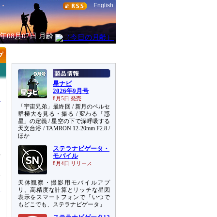
English
6年08月07日
月齢
星ナビ
2026年9月号
8月5日 発売
「宇宙兄弟」最終回 / 新月のペルセ
群極大を見る・撮る / 変わる「惑
星」の定義 / 星空の下で深呼吸する
天文台浴 / TAMRON 12-20mm F2.8 /
ほか
ステラナビゲータ・
れ
モバイル
ら
8月4日 リリース
星
天体観察・撮影用モバイルアプ
リ。高精度な計算とリッチな星図
表示をスマートフォンで「いつで
もどこでも、ステラナビゲータ」