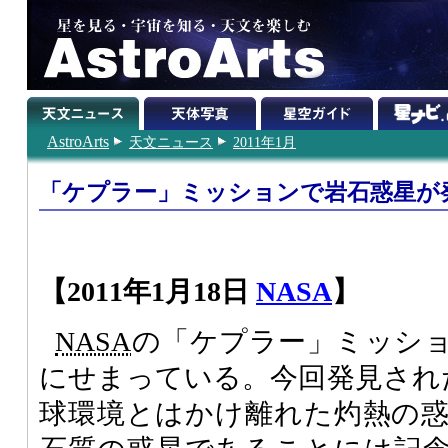
AstroArts
天文ニュース
2011年1月
「ケプラー」ミッションで岩石惑星が
【2011年1月18日
NASA
】
NASA
の「ケプラー」ミッシ
にせまっている。今回発見された「Ke
球環境とはかけ離れた灼熱の