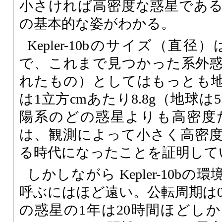
小さければ高密度な惑星であ
の基本的な姿がわかる。
Kepler-10bのサイズ（直径
で、これまで見つかった系外
れたもの）としてはもっとも
は1立方cmあたり8.8g（地球は
陽系のどの惑星よりも高密度だ。K
は、観測によって小さく高密
る時代になったことを証明して
しかしながら Kepler-10b
呼ぶにはほど遠い。公転周期は0.
の惑星の1年は20時間ほどし