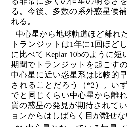
る非常に多くの恒星の明るさ
る。今後、多数の系外惑星候
れる。
中心星から地球軌道ほど離れ
トランジットは1年に1回ほど
に比べて Keplar-10bのよう
期間でトランジットを起こす
中心星に近い惑星系は比較的
されることだろう（*2）。い
でと同じくらい中心星から離
質の惑星の発見が期待されて
ョンからはしばらく目が離せな