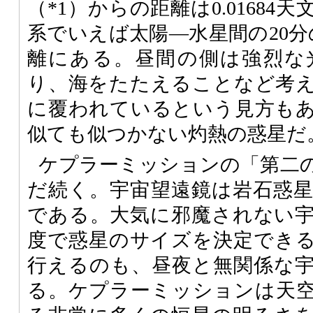
（*1）からの距離は0.0168
系でいえば太陽―水星間の20分
離にある。昼間の側は強烈な
り、海をたたえることなど考
に覆われているという見方も
似ても似つかない灼熱の惑星だ
ケプラーミッションの「第二
だ続く。宇宙望遠鏡は岩石惑
である。大気に邪魔されない
度で惑星のサイズを決定でき
行えるのも、昼夜と無関係な
る。ケプラーミッションは天