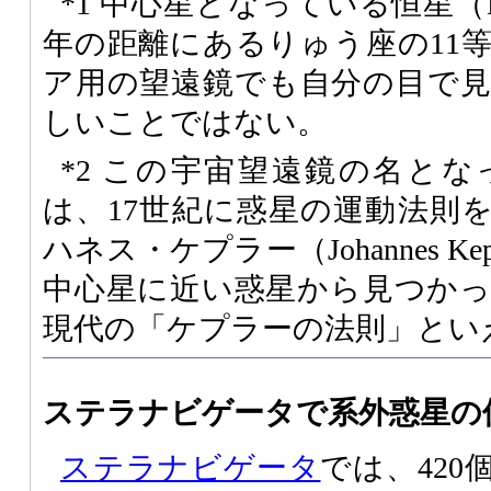
*1 中心星となっている恒星（Kep
年の距離にあるりゅう座の11
ア用の望遠鏡でも自分の目で
しいことではない。
*2 この宇宙望遠鏡の名と
は、17世紀に惑星の運動法則
ハネス・ケプラー（Johannes K
中心星に近い惑星から見つか
現代の「ケプラーの法則」とい
ステラナビゲータで系外惑星の
ステラナビゲータ
では、42