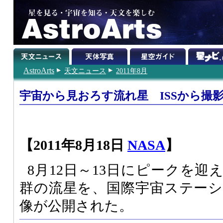
AstroArts
天文ニュース
2011年8月
宇宙から見おろす流れ星 ISSから撮
【2011年8月18日
NASA
】
8月12日～13日にピークを
群の流星を、国際宇宙ステー
像が公開された。