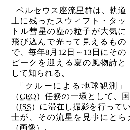
ペルセウス座流星群は、軌道
上に残ったスウィフト・タッ
トル彗星の塵の粒子が大気に
飛び込んで光って見えるもの
で、毎年8月12日～13日にその
ピークを迎える夏の風物詩と
して知られる。
「クルーによる地球観測」
（
CEO
）任務の一環として、
（
ISS
）に滞在し撮影を行っているR
士が、その流星を見事にとら
（画像）。