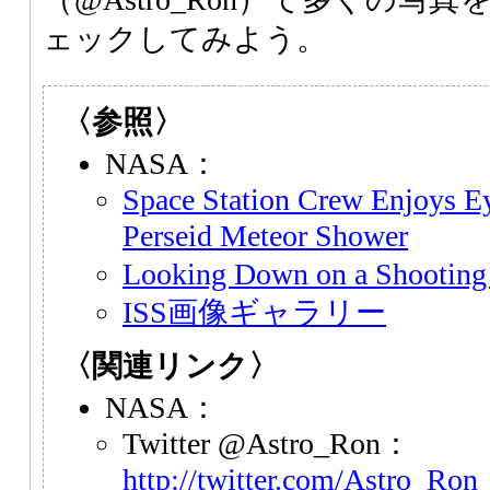
ェックしてみよう。
〈参照〉
NASA：
Space Station Crew Enjoys E
Perseid Meteor Shower
Looking Down on a Shooting 
ISS画像ギャラリー
〈関連リンク〉
NASA：
Twitter @Astro_Ron：
http://twitter.com/Astro_Ron