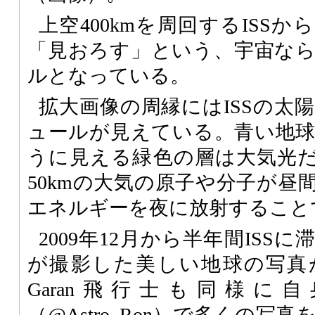
上空400kmを周回するISS
「見おろす」という、宇宙な
ルとなっている。
拡大画像の周縁にはISSの太
ュールが見えている。青い地
うに見える緑色の層は大気光
50kmの大気の原子や分子が昼
エネルギーを夜に放射すること
2009年12月から半年間ISS
が撮影した美しい地球の写真
Garan飛行士も同様に
（@Astro_Ron）で多くの