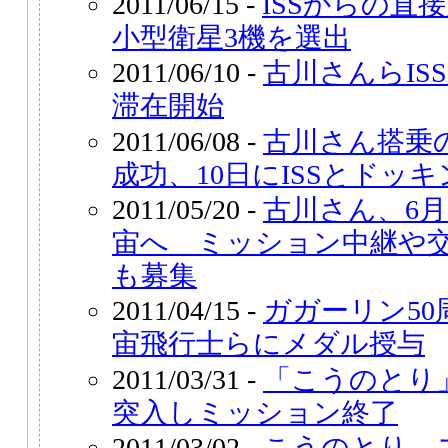
2011/06/15 -
ISSからの直
小型衛星3機を選出
2011/06/10 -
古川さんらIS
滞在開始
2011/06/08 -
古川さん搭乗
成功、10日にISSとドッキ
2011/05/20 -
古川さん、6
宙へ ミッション中継や
も募集
2011/04/15 -
ガガーリン5
宙飛行士らにメダル授与
2011/03/31 -
「こうのとり
突入しミッション終了
2011/03/02 -
こうのとり、